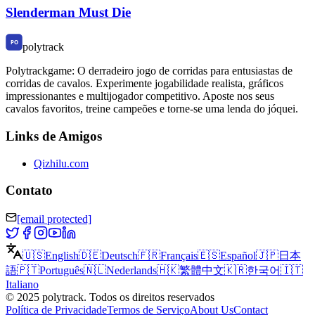
Slenderman Must Die
polytrack
Polytrackgame: O derradeiro jogo de corridas para entusiastas de
corridas de cavalos. Experimente jogabilidade realista, gráficos
impressionantes e multijogador competitivo. Aposte nos seus
cavalos favoritos, treine campeões e torne-se uma lenda do jóquei.
Links de Amigos
Qizhilu.com
Contato
[email protected]
🇺🇸
English
🇩🇪
Deutsch
🇫🇷
Français
🇪🇸
Español
🇯🇵
日本
語
🇵🇹
Português
🇳🇱
Nederlands
🇭🇰
繁體中文
🇰🇷
한국어
🇮🇹
Italiano
©
2025
polytrack
.
Todos os direitos reservados
Política de Privacidade
Termos de Serviço
About Us
Contact