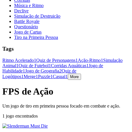
Corridas
Música e Ritmo
Declive
Simulação de Destruição
Battle Royale
Questionário
Jogo de Cartas
Tiro na Primeira Pessoa
Tags
Ritmo Acelerado
1
Quiz de Personagens
1
Ação-Ritmo
1
Simulação
Animal
1
Quiz de Futebol
1
Corridas Aquáticas
1
Jogo de
Habilidade
1
Jogo de Geografia
2
Quiz de
Logótipos
1
Merge
1
Puzzle
1
Casual
1
More
FPS de Ação
Um jogo de tiro em primeira pessoa focado em combate e ação.
1 jogo encontrados