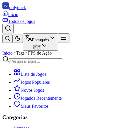
polytrack
Início
Todos os jogos
Português
🇵🇹
Início
Tags
FPS de Ação
Lista de Jogos
Jogos Populares
Novos Jogos
Jogados Recentemente
Meus Favoritos
Categorias