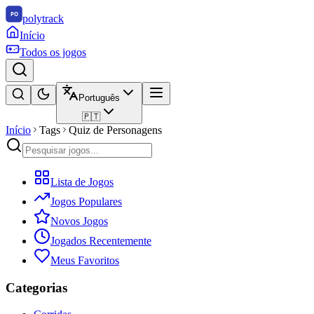
polytrack
Início
Todos os jogos
Português
🇵🇹
Início
Tags
Quiz de Personagens
Lista de Jogos
Jogos Populares
Novos Jogos
Jogados Recentemente
Meus Favoritos
Categorias