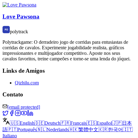
Love Pawsona
polytrack
Polytrackgame: O derradeiro jogo de corridas para entusiastas de
corridas de cavalos. Experimente jogabilidade realista, gráficos
impressionantes e multijogador competitivo. Aposte nos seus
cavalos favoritos, treine campeões e torne-se uma lenda do jóquei.
Links de Amigos
Qizhilu.com
Contato
[email protected]
🇺🇸
English
🇩🇪
Deutsch
🇫🇷
Français
🇪🇸
Español
🇯🇵
日本
語
🇵🇹
Português
🇳🇱
Nederlands
🇭🇰
繁體中文
🇰🇷
한국어
🇮🇹
Italiano