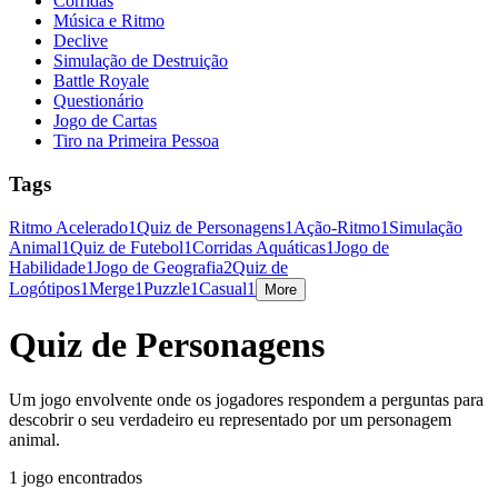
Corridas
Música e Ritmo
Declive
Simulação de Destruição
Battle Royale
Questionário
Jogo de Cartas
Tiro na Primeira Pessoa
Tags
Ritmo Acelerado
1
Quiz de Personagens
1
Ação-Ritmo
1
Simulação
Animal
1
Quiz de Futebol
1
Corridas Aquáticas
1
Jogo de
Habilidade
1
Jogo de Geografia
2
Quiz de
Logótipos
1
Merge
1
Puzzle
1
Casual
1
More
Quiz de Personagens
Um jogo envolvente onde os jogadores respondem a perguntas para
descobrir o seu verdadeiro eu representado por um personagem
animal.
1 jogo encontrados