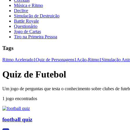
Corridas
Música e Ritmo
Declive
Simulação de Destruição
Battle Royale
Questionário
Jogo de Cartas
Tiro na Primeira Pessoa
Tags
Ritmo Acelerado
1
Quiz de Personagens
1
Ação-Ritmo
1
Simulação Ani
Quiz de Futebol
Um jogo de perguntas que testa o conhecimento sobre clubes de futeb
1 jogo encontrados
football quiz