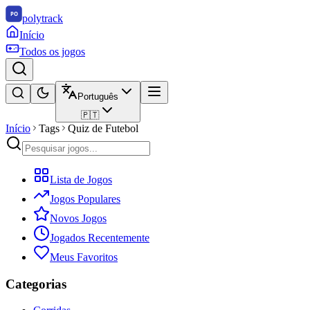
polytrack
Início
Todos os jogos
Português
🇵🇹
Início
Tags
Quiz de Futebol
Lista de Jogos
Jogos Populares
Novos Jogos
Jogados Recentemente
Meus Favoritos
Categorias