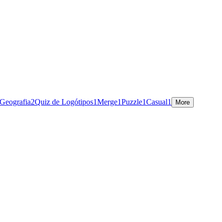
 Geografia
2
Quiz de Logótipos
1
Merge
1
Puzzle
1
Casual
1
More