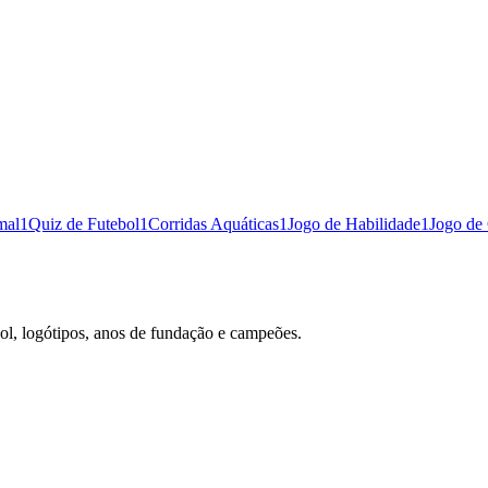
mal
1
Quiz de Futebol
1
Corridas Aquáticas
1
Jogo de Habilidade
1
Jogo de
ol, logótipos, anos de fundação e campeões.