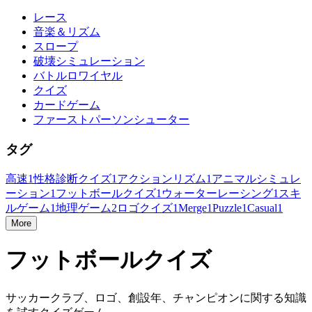
レース
音楽＆リズム
スロープ
破壊シミュレーション
バトルロワイヤル
クイズ
カードゲーム
ファーストパーソンシューター
タグ
高速
1
性格診断クイズ
1
アクションリズム
1
アニマルシミュレ
ーション
1
フットボールクイズ
1
ウォーターレーシング
1
スキ
ルゲーム
1
地理ゲーム
2
ロゴクイズ
1
Merge
1
Puzzle
1
Casual
1
More
フットボールクイズ
サッカークラブ、ロゴ、創設年、チャンピオンに関する知識