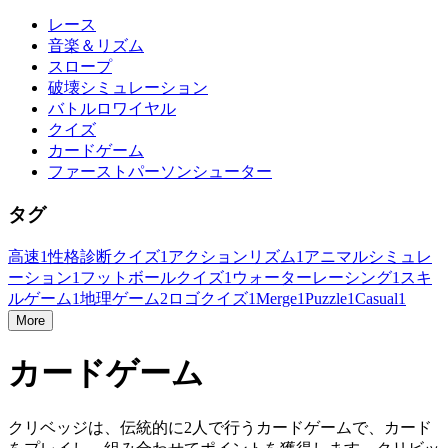
レース
音楽＆リズム
スロープ
破壊シミュレーション
バトルロワイヤル
クイズ
カードゲーム
ファーストパーソンシューター
タグ
高速
1
性格診断クイズ
1
アクションリズム
1
アニマルシミュレ
ーション
1
フットボールクイズ
1
ウォーターレーシング
1
スキ
ルゲーム
1
地理ゲーム
2
ロゴクイズ
1
Merge
1
Puzzle
1
Casual
1
More
カードゲーム
クリベッジは、伝統的に2人で行うカードゲームで、カード