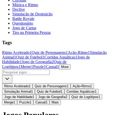
Corridas
Música e Ritmo
Declive
Simulação de Destruição
Battle Royale
Questionário
Jogo de Cartas
Tiro na Primeira Pessoa
Tags
Ritmo Acelerado
1
Quiz de Personagens
1
Ação-Ritmo
1
Simulação
Animal
1
Quiz de Futebol
1
Corridas Aquáticas
1
Jogo de
Habilidade
1
Jogo de Geografia
2
Quiz de
Logótipos
1
Merge
1
Puzzle
1
Casual
1
More
Ritmo Acelerado
1
Quiz de Personagens
1
Ação-Ritmo
1
Simulação Animal
1
Quiz de Futebol
1
Corridas Aquáticas
1
Jogo de Habilidade
1
Jogo de Geografia
2
Quiz de Logótipos
1
Merge
1
Puzzle
1
Casual
1
Mais