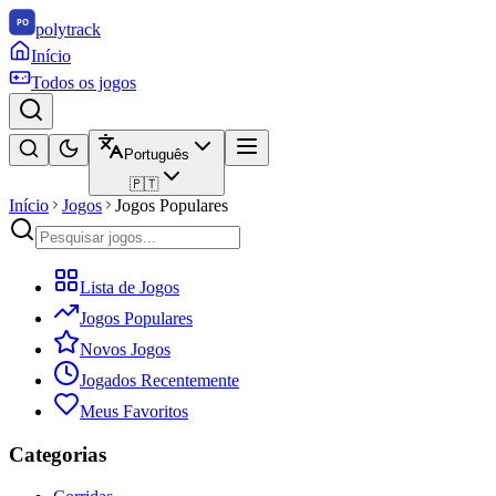
polytrack
Início
Todos os jogos
Português
🇵🇹
Início
Jogos
Jogos Populares
Lista de Jogos
Jogos Populares
Novos Jogos
Jogados Recentemente
Meus Favoritos
Categorias