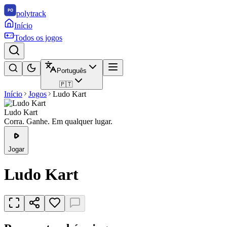
polytrack
Início
Todos os jogos
Português
🇵🇹
Início
Jogos
Ludo Kart
Ludo Kart
Corra. Ganhe. Em qualquer lugar.
Jogar
Ludo Kart