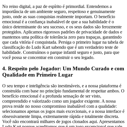
No reino digital, a paz de espírito é primordial. Entendemos a
importância de um ambiente seguro, respeitoso e genuinamente
justo, onde as suas conquistas realmente importam. O benefício
emocional é a confiança inabalável de que a sua habilidade é o
único determinante do seu sucesso, e os seus dados são ferozmente
protegidos. Aplicamos rigorosos padrões de privacidade de dados e
mantemos uma política de tolerância zero para trapaças, garantindo
que cada vitória é conquistada. Persiga o primeiro lugar na tabela de
classificação do Ludo Kart sabendo que é um verdadeiro teste de
habilidade. Construímos o parque infantil seguro e justo, para que
você possa se concentrar em construir o seu legado.
4. Respeito pelo Jogador: Um Mundo Curado e com
Qualidade em Primeiro Lugar
O seu tempo e inteligência são inestimáveis, e a nossa plataforma é
construída com base no princípio fundamental de respeitar ambos. O
benefício emocional é a profunda sensação de ser visto,
compreendido e valorizado como um jogador exigente. A nossa
prova reside no nosso compromisso inabalável com a qualidade:
selecionamos apenas os jogos mais excecionais, e a nossa interface é
obsessivamente limpa, extremamente rápida e totalmente discreta.
Você não encontrará milhares de jogos clonados aqui. Apresentamos
Ludo Kart porque acreditamos que é um jogo excepcional que vale