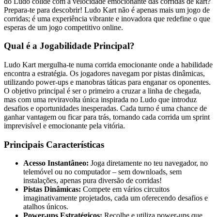
do Ludo colide com a velocidade emocionante das corridas de kart?
Prepara-te para descobrir! Ludo Kart não é apenas mais um jogo de
corridas; é uma experiência vibrante e inovadora que redefine o que
esperas de um jogo competitivo online.
Qual é a Jogabilidade Principal?
Ludo Kart mergulha-te numa corrida emocionante onde a habilidade
encontra a estratégia. Os jogadores navegam por pistas dinâmicas,
utilizando power-ups e manobras táticas para enganar os oponentes.
O objetivo principal é ser o primeiro a cruzar a linha de chegada,
mas com uma reviravolta única inspirada no Ludo que introduz
desafios e oportunidades inesperadas. Cada turno é uma chance de
ganhar vantagem ou ficar para trás, tornando cada corrida um sprint
imprevisível e emocionante pela vitória.
Principais Características
Acesso Instantâneo:
Joga diretamente no teu navegador, no
telemóvel ou no computador – sem downloads, sem
instalações, apenas pura diversão de corridas!
Pistas Dinâmicas:
Compete em vários circuitos
imaginativamente projetados, cada um oferecendo desafios e
atalhos únicos.
Power-ups Estratégicos:
Recolhe e utiliza power-ups que