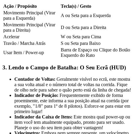
Ação / Propósito
Tecla(s) / Gesto
Movimento Principal (Virar
A ou Seta para a Esquerda
para a Esquerda)
Movimento Principal (Virar
D ou Seta para a Direita
para a Direita)
Acelerar
W ou Seta para Cima
Travão / Marcha Atrás
S ou Seta para Baixo
Barra de Espaço ou Clique do Botão
Usar Item / Power-up
Esquerdo do Rato
3. Lendo o Campo de Batalha: O Seu Ecrã (HUD)
Contador de Voltas:
Geralmente visível no ecrã, este mostra
a sua volta atual e o número total de voltas na corrida. Fique
de olho nele para saber o quão perto está da linha de chegada!
Indicador de Posição:
Frequentemente exibido de forma
proeminente, este informa a sua posição atual na corrida (por
exemplo, "1/8" para 1º de 8 pilotos). Esforce-se para estar em
primeiro lugar!
Indicador da Caixa de Itens:
Este mostra qual power-up ou
item você tem atualmente equipado, pronto para ser usado.
Planeje o uso do seu item para obter vantagem!
Velocímetro:
Embora nem sempre presente, um velocímetro