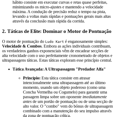
hábito consiste em executar curvas e retas quase perfeitas,
minimizando os micro-ajustes e mantendo a velocidade
máxima. A condução de precisão reduz o tempo na pista,
levando a voltas mais rápidas e pontuações gerais mais altas
através da conclusão mais rápida da corrida.
2. Táticas de Elite: Dominar o Motor de Pontuação
O motor de pontuação do
é enganosamente simples:
Ludo Kart
Velocidade & Combos
. Embora as ações individuais contribuam,
os verdadeiros ganhos exponenciais vêm de encadear secções de
alta velocidade com o uso perfeitamente cronometrado de objetos e
ultrapassagens táticas. Estas táticas exploram esse princípio central.
Tática Avançada: A Ultrapassagem "Predador Alfa"
Princípio:
Esta tática consiste em atrasar
intencionalmente uma ultrapassagem até ao último
momento, usando um objeto poderoso (como uma
Concha Vermelha ou Cogumelo) para garantir uma
passagem limpa sobre um oponente
imediatamente
antes
de um portão de pontuação ou de uma secção de
alto valor. O "combo" vem do bónus de ultrapassagem
combinado com a manutenção do seu impulso através
da zona de pontuação crítica.