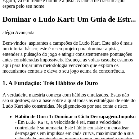
Agora, vá em frente e domine a pista. A tabela de classificação
espera pelo seu nome.
Dominar o Ludo Kart: Um Guia de Estr...
atégia Avançada
Bem-vindos, aspirantes a campeões de Ludo Kart. Este não é mais
um tutorial básico; este é o seu projeto para dominar a pista,
entender a pulsação do jogo e atingir consistentemente pontuações
antes consideradas impossíveis. Esqueça as voltas casuais; estamos
aqui para forjar uma metodologia vencedora que explora os
mecanismos centrais e eleva o seu jogo acima da concorrência.
1. A Fundação: Três Hábitos de Ouro
A verdadeira maestria começa com hábitos enraizados. Estas não
são sugestões; são a base sobre a qual todas as estratégias de elite do
Ludo Kart são construídas. Negligencie-os por sua conta e risco.
Hábito de Ouro 1: Dominar o Ciclo Derrapagem-Impulso
- Em
, a velocidade é rei, mas a velocidade
Ludo Kart
controlada é supremacia. Este hábito consiste em encadear
derrapagens em impulsos em cada curva, maximizando a sua
velocidade, mantendo ao mesmo tempo um controlo preciso.