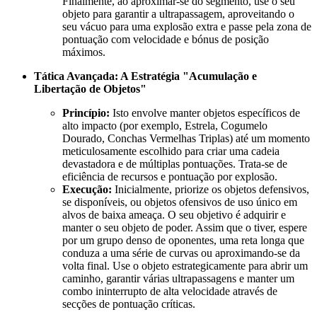
Finalmente, ao aproximar-se do segmento, use o seu
objeto para garantir a ultrapassagem, aproveitando o
seu vácuo para uma explosão extra e passe pela zona de
pontuação com velocidade e bónus de posição
máximos.
Tática Avançada: A Estratégia "Acumulação e
Libertação de Objetos"
Princípio:
Isto envolve manter objetos específicos de
alto impacto (por exemplo, Estrela, Cogumelo
Dourado, Conchas Vermelhas Triplas) até um momento
meticulosamente escolhido para criar uma cadeia
devastadora e de múltiplas pontuações. Trata-se de
eficiência de recursos e pontuação por explosão.
Execução:
Inicialmente, priorize os objetos defensivos,
se disponíveis, ou objetos ofensivos de uso único em
alvos de baixa ameaça. O seu objetivo é adquirir e
manter o seu objeto de poder. Assim que o tiver, espere
por um grupo denso de oponentes, uma reta longa que
conduza a uma série de curvas ou aproximando-se da
volta final. Use o objeto estrategicamente para abrir um
caminho, garantir várias ultrapassagens e manter um
combo ininterrupto de alta velocidade através de
secções de pontuação críticas.