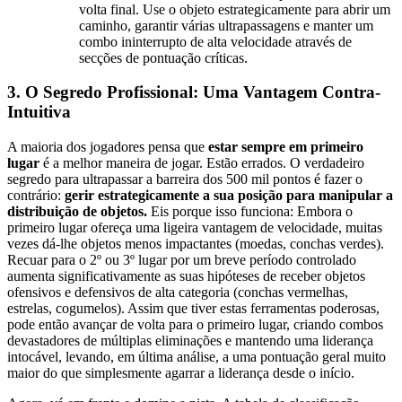
volta final. Use o objeto estrategicamente para abrir um
caminho, garantir várias ultrapassagens e manter um
combo ininterrupto de alta velocidade através de
secções de pontuação críticas.
3. O Segredo Profissional: Uma Vantagem Contra-
Intuitiva
A maioria dos jogadores pensa que
estar sempre em primeiro
lugar
é a melhor maneira de jogar. Estão errados. O verdadeiro
segredo para ultrapassar a barreira dos 500 mil pontos é fazer o
contrário:
gerir estrategicamente a sua posição para manipular a
distribuição de objetos.
Eis porque isso funciona: Embora o
primeiro lugar ofereça uma ligeira vantagem de velocidade, muitas
vezes dá-lhe objetos menos impactantes (moedas, conchas verdes).
Recuar para o 2º ou 3º lugar por um breve período controlado
aumenta significativamente as suas hipóteses de receber objetos
ofensivos e defensivos de alta categoria (conchas vermelhas,
estrelas, cogumelos). Assim que tiver estas ferramentas poderosas,
pode então avançar de volta para o primeiro lugar, criando combos
devastadores de múltiplas eliminações e mantendo uma liderança
intocável, levando, em última análise, a uma pontuação geral muito
maior do que simplesmente agarrar a liderança desde o início.