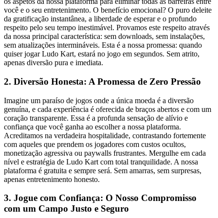
os aspetos da nossa plataforma para eliminar todas as barreiras entre
você e o seu entretenimento. O benefício emocional? O puro deleite
da gratificação instantânea, a liberdade de esperar e o profundo
respeito pelo seu tempo inestimável. Provamos este respeito através
da nossa principal característica: sem downloads, sem instalações,
sem atualizações intermináveis. Esta é a nossa promessa: quando
quiser jogar Ludo Kart, estará no jogo em segundos. Sem atrito,
apenas diversão pura e imediata.
2. Diversão Honesta: A Promessa de Zero Pressão
Imagine um paraíso de jogos onde a única moeda é a diversão
genuína, e cada experiência é oferecida de braços abertos e com um
coração transparente. Essa é a profunda sensação de alívio e
confiança que você ganha ao escolher a nossa plataforma.
Acreditamos na verdadeira hospitalidade, contrastando fortemente
com aqueles que prendem os jogadores com custos ocultos,
monetização agressiva ou paywalls frustrantes. Mergulhe em cada
nível e estratégia de Ludo Kart com total tranquilidade. A nossa
plataforma é gratuita e sempre será. Sem amarras, sem surpresas,
apenas entretenimento honesto.
3. Jogue com Confiança: O Nosso Compromisso
com um Campo Justo e Seguro