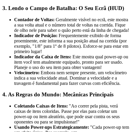
3. Lendo o Campo de Batalha: O Seu Ecrã (HUD)
Contador de Voltas:
Geralmente visível no ecrã, este mostra
a sua volta atual e o número total de voltas na corrida. Fique
de olho nele para saber o quão perto está da linha de chegada!
Indicador de Posição:
Frequentemente exibido de forma
proeminente, este informa a sua posição atual na corrida (por
exemplo, "1/8" para 1º de 8 pilotos). Esforce-se para estar em
primeiro lugar!
Indicador da Caixa de Itens:
Este mostra qual power-up ou
item você tem atualmente equipado, pronto para ser usado.
Planeje o uso do seu item para obter vantagem!
Velocímetro:
Embora nem sempre presente, um velocímetro
indica a sua velocidade atual. Dominar a velocidade e a
travagem é fundamental para fazer curvas com eficiência.
4. As Regras do Mundo: Mecânicas Principais
Coletando Caixas de Itens:
"Ao correr pela pista, verá
caixas de itens coloridas. Passe por elas para coletar um
power-up ou item aleatório, que pode usar contra os seus
oponentes ou para se impulsionar!"
Usando Power-ups Estrategicamente:
"Cada power-up tem