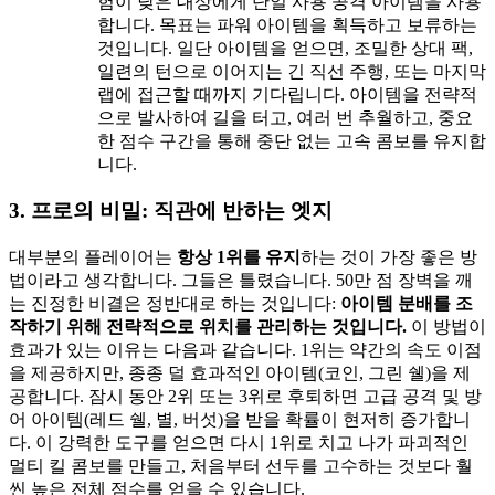
험이 낮은 대상에게 단일 사용 공격 아이템을 사용
합니다. 목표는 파워 아이템을 획득하고 보류하는
것입니다. 일단 아이템을 얻으면, 조밀한 상대 팩,
일련의 턴으로 이어지는 긴 직선 주행, 또는 마지막
랩에 접근할 때까지 기다립니다. 아이템을 전략적
으로 발사하여 길을 터고, 여러 번 추월하고, 중요
한 점수 구간을 통해 중단 없는 고속 콤보를 유지합
니다.
3. 프로의 비밀: 직관에 반하는 엣지
대부분의 플레이어는
항상 1위를 유지
하는 것이 가장 좋은 방
법이라고 생각합니다. 그들은 틀렸습니다. 50만 점 장벽을 깨
는 진정한 비결은 정반대로 하는 것입니다:
아이템 분배를 조
작하기 위해 전략적으로 위치를 관리하는 것입니다.
이 방법이
효과가 있는 이유는 다음과 같습니다. 1위는 약간의 속도 이점
을 제공하지만, 종종 덜 효과적인 아이템(코인, 그린 쉘)을 제
공합니다. 잠시 동안 2위 또는 3위로 후퇴하면 고급 공격 및 방
어 아이템(레드 쉘, 별, 버섯)을 받을 확률이 현저히 증가합니
다. 이 강력한 도구를 얻으면 다시 1위로 치고 나가 파괴적인
멀티 킬 콤보를 만들고, 처음부터 선두를 고수하는 것보다 훨
씬 높은 전체 점수를 얻을 수 있습니다.