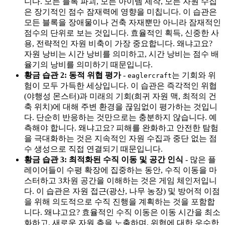
니다. 모든 블록 파괴, 모든 아이템 제작, 모든 자원 수집
은 장기적인 점수 잠재력에 영향을 미칩니다. 이 습관은
모든 블록을 장애물이나 건축 자재뿐만 아니라 잠재적인
점수의 단위로 보는 것입니다. 효율적인 획득, 신중한 사
용, 전략적인 자원 비축이 가장 중요합니다. 왜냐고요?
자원 낭비는 시간 낭비를 의미하고, 시간 낭비는 점수 배
율기의 낭비를 의미하기 때문입니다.
황금 습관 2: 동적 위협 평가
-
는 기회와 위
eaglercraft
험이 모두 가득한 세상입니다. 이 습관은 즉각적인 위협
(야행성 몬스터)과 미래의 기회(희귀 자원 맥, 최적의 건
축 위치)에 대해 주변 환경을 끊임없이 평가하는 것입니
다. 단순히 반응하는 것만으로는 충분하지 않습니다. 예
측해야 합니다. 왜냐고요? 피해를 완화하고 안전한 탐험
을 극대화하는 것은 지속적인 자원 수집과 중단 없는 점
수 생성으로 직접 연결되기 때문입니다.
황금 습관 3: 최적화된 수직 이동 및 공간 인식
- 많은 플
레이어들이 수평 확장에 집중하는 동안, 수직 이동을 마
스터하고 3차원 공간을 이해하는 것은 게임 체인저입니
다. 이 습관은 자원 접근(광산, 나무 농장) 및 방어적 이점
을 위해 의도적으로 수직 진행을 계획하는 것을 포함합
니다. 왜냐고요? 효율적인 수직 이동은 이동 시간을 최소
화하고, 새로운 자원 층을 노출하며, 위협에 대한 우수한