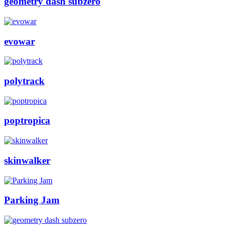
geometry dash subzero
evowar
polytrack
poptropica
skinwalker
Parking Jam