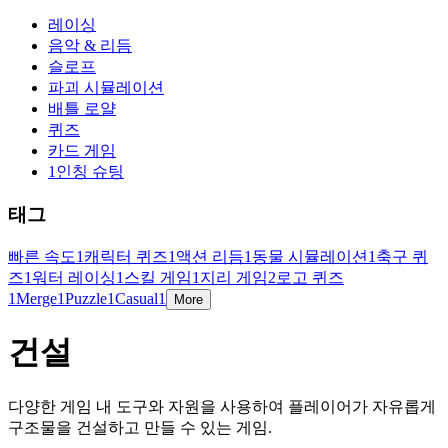
레이싱
음악 & 리듬
슬로프
파괴 시뮬레이션
배틀 로얄
퀴즈
카드 게임
1인칭 슈팅
태그
빠른 속도
1
캐릭터 퀴즈
1
액션 리듬
1
동물 시뮬레이션
1
축구 퀴
즈
1
워터 레이싱
1
스킬 게임
1
지리 게임
2
로고 퀴즈
1
Merge
1
Puzzle
1
Casual
1
More
건설
다양한 게임 내 도구와 자원을 사용하여 플레이어가 자유롭게
구조물을 건설하고 만들 수 있는 게임.