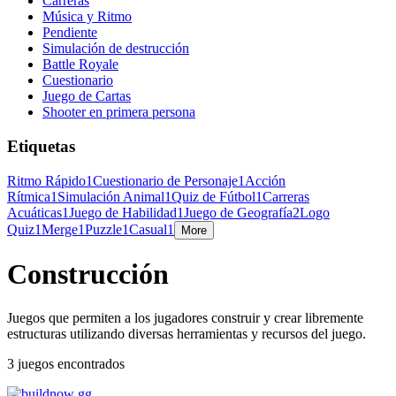
Carreras
Música y Ritmo
Pendiente
Simulación de destrucción
Battle Royale
Cuestionario
Juego de Cartas
Shooter en primera persona
Etiquetas
Ritmo Rápido
1
Cuestionario de Personaje
1
Acción
Rítmica
1
Simulación Animal
1
Quiz de Fútbol
1
Carreras
Acuáticas
1
Juego de Habilidad
1
Juego de Geografía
2
Logo
Quiz
1
Merge
1
Puzzle
1
Casual
1
More
Construcción
Juegos que permiten a los jugadores construir y crear libremente
estructuras utilizando diversas herramientas y recursos del juego.
3 juegos encontrados