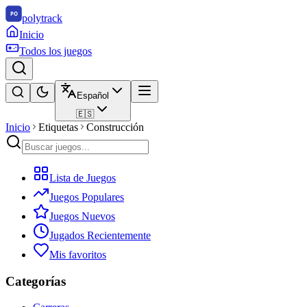
polytrack
Inicio
Todos los juegos
Español
🇪🇸
Inicio
Etiquetas
Construcción
Lista de Juegos
Juegos Populares
Juegos Nuevos
Jugados Recientemente
Mis favoritos
Categorías