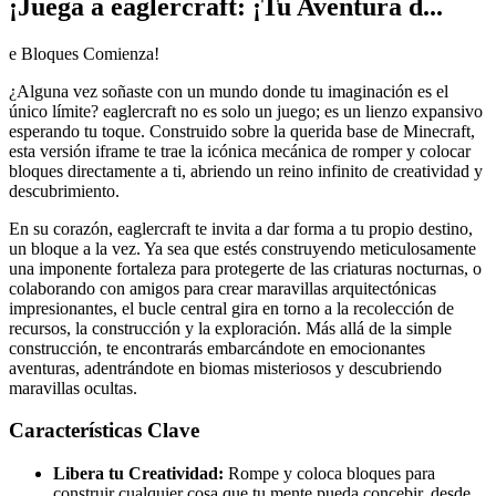
¡Juega a eaglercraft: ¡Tu Aventura d...
e Bloques Comienza!
¿Alguna vez soñaste con un mundo donde tu imaginación es el
único límite? eaglercraft no es solo un juego; es un lienzo expansivo
esperando tu toque. Construido sobre la querida base de Minecraft,
esta versión iframe te trae la icónica mecánica de romper y colocar
bloques directamente a ti, abriendo un reino infinito de creatividad y
descubrimiento.
En su corazón, eaglercraft te invita a dar forma a tu propio destino,
un bloque a la vez. Ya sea que estés construyendo meticulosamente
una imponente fortaleza para protegerte de las criaturas nocturnas, o
colaborando con amigos para crear maravillas arquitectónicas
impresionantes, el bucle central gira en torno a la recolección de
recursos, la construcción y la exploración. Más allá de la simple
construcción, te encontrarás embarcándote en emocionantes
aventuras, adentrándote en biomas misteriosos y descubriendo
maravillas ocultas.
Características Clave
Libera tu Creatividad:
Rompe y coloca bloques para
construir cualquier cosa que tu mente pueda concebir, desde