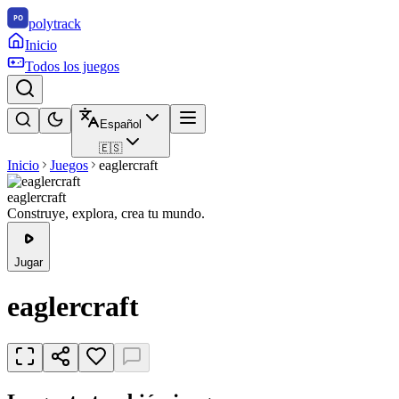
polytrack
Inicio
Todos los juegos
Español
🇪🇸
Inicio
Juegos
eaglercraft
eaglercraft
Construye, explora, crea tu mundo.
Jugar
eaglercraft