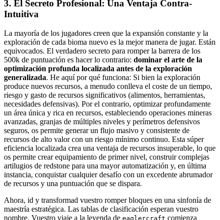
3. El Secreto Profesional: Una Ventaja Contra-
Intuitiva
La mayoría de los jugadores creen que la expansión constante y la
exploración de cada bioma nuevo es la mejor manera de jugar. Están
equivocados. El verdadero secreto para romper la barrera de los
500k de puntuación es hacer lo contrario:
dominar el arte de la
optimización profunda localizada antes de la exploración
generalizada
. He aquí por qué funciona: Si bien la exploración
produce nuevos recursos, a menudo conlleva el coste de un tiempo,
riesgo y gasto de recursos significativos (alimentos, herramientas,
necesidades defensivas). Por el contrario, optimizar profundamente
un área única y rica en recursos, estableciendo operaciones mineras
avanzadas, granjas de múltiples niveles y perímetros defensivos
seguros, os permite generar un flujo masivo y consistente de
recursos de alto valor con un riesgo mínimo continuo. Esta súper
eficiencia localizada crea una ventaja de recursos insuperable, lo que
os permite crear equipamiento de primer nivel, construir complejas
artilugios de redstone para una mayor automatización y, en última
instancia, conquistar cualquier desafío con un excedente abrumador
de recursos y una puntuación que se dispara.
Ahora, id y transformad vuestro romper bloques en una sinfonía de
maestría estratégica. Las tablas de clasificación esperan vuestro
nombre. Vuestro viaje a la leyenda de
comienza
eaglercraft