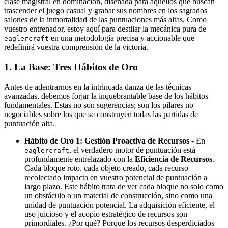
clase magistral en dominación, diseñada para aquellos que buscan
trascender el juego casual y grabar sus nombres en los sagrados
salones de la inmortalidad de las puntuaciones más altas. Como
vuestro entrenador, estoy aquí para destilar la mecánica pura de
en una metodología precisa y accionable que
eaglercraft
redefinirá vuestra comprensión de la victoria.
1. La Base: Tres Hábitos de Oro
Antes de adentrarnos en la intrincada danza de las técnicas
avanzadas, debemos forjar la inquebrantable base de los hábitos
fundamentales. Estas no son sugerencias; son los pilares no
negociables sobre los que se construyen todas las partidas de
puntuación alta.
Hábito de Oro 1: Gestión Proactiva de Recursos
- En
, el verdadero motor de puntuación está
eaglercraft
profundamente entrelazado con la
Eficiencia de Recursos
.
Cada bloque roto, cada objeto creado, cada recurso
recolectado impacta en vuestro potencial de puntuación a
largo plazo. Este hábito trata de ver cada bloque no solo como
un obstáculo o un material de construcción, sino como una
unidad de puntuación potencial. La adquisición eficiente, el
uso juicioso y el acopio estratégico de recursos son
primordiales. ¿Por qué? Porque los recursos desperdiciados