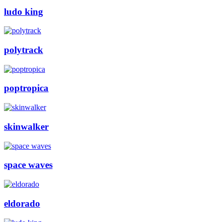
ludo king
polytrack
poptropica
skinwalker
space waves
eldorado