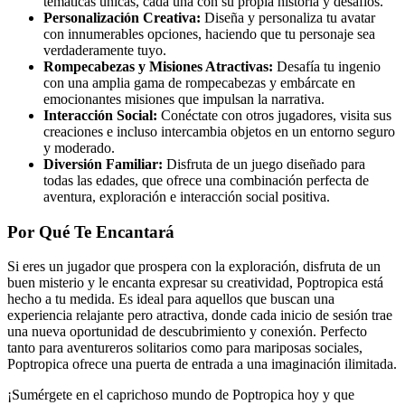
temáticas únicas, cada una con su propia historia y desafíos.
Personalización Creativa:
Diseña y personaliza tu avatar
con innumerables opciones, haciendo que tu personaje sea
verdaderamente tuyo.
Rompecabezas y Misiones Atractivas:
Desafía tu ingenio
con una amplia gama de rompecabezas y embárcate en
emocionantes misiones que impulsan la narrativa.
Interacción Social:
Conéctate con otros jugadores, visita sus
creaciones e incluso intercambia objetos en un entorno seguro
y moderado.
Diversión Familiar:
Disfruta de un juego diseñado para
todas las edades, que ofrece una combinación perfecta de
aventura, exploración e interacción social positiva.
Por Qué Te Encantará
Si eres un jugador que prospera con la exploración, disfruta de un
buen misterio y le encanta expresar su creatividad, Poptropica está
hecho a tu medida. Es ideal para aquellos que buscan una
experiencia relajante pero atractiva, donde cada inicio de sesión trae
una nueva oportunidad de descubrimiento y conexión. Perfecto
tanto para aventureros solitarios como para mariposas sociales,
Poptropica ofrece una puerta de entrada a una imaginación ilimitada.
¡Sumérgete en el caprichoso mundo de Poptropica hoy y que