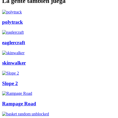
La gente también juega
polytrack
eaglercraft
skinwalker
Slope 2
Rampage Road