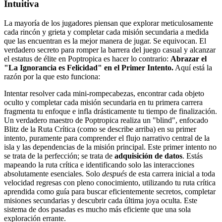
Intuitiva
La mayoría de los jugadores piensan que explorar meticulosamente
cada rincón y grieta y completar cada misión secundaria a medida
que las encuentran es la mejor manera de jugar. Se equivocan. El
verdadero secreto para romper la barrera del juego casual y alcanzar
el estatus de élite en Poptropica es hacer lo contrario:
Abrazar el
"La Ignorancia es Felicidad" en el Primer Intento.
Aquí está la
razón por la que esto funciona:
Intentar resolver cada mini-rompecabezas, encontrar cada objeto
oculto y completar cada misión secundaria en tu primera carrera
fragmenta tu enfoque e infla drásticamente tu tiempo de finalización.
Un verdadero maestro de Poptropica realiza un "blind", enfocado
Blitz de la Ruta Crítica (como se describe arriba) en su primer
intento, puramente para comprender el flujo narrativo central de la
isla y las dependencias de la misión principal. Este primer intento no
se trata de la perfección; se trata de
adquisición de datos
. Estás
mapeando la ruta crítica e identificando solo las interacciones
absolutamente esenciales. Solo
después
de esta carrera inicial a toda
velocidad regresas con pleno conocimiento, utilizando tu ruta crítica
aprendida como guía para buscar eficientemente secretos, completar
misiones secundarias y descubrir cada última joya oculta. Este
sistema de dos pasadas es mucho más eficiente que una sola
exploración errante.