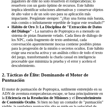
jugadores de élite no solo resuelven el rompecabezas; lo
resuelven con un gasto óptimo de recursos. Este hábito
implica identificar soluciones alternativas y conservar objetos
de alto valor o de un solo uso para su aplicación más
impactante. Pregúntate siempre: "¿Hay una forma más barata,
más común o infinitamente repetible de lograr este resultado?"
Hábito de Oro 3: La Disciplina de "Extracción de Datos
del Diálogo"
- La narrativa de Poptropica es a menudo un
sistema de pistas finamente velado. Cada línea de diálogo de
los NPC, cada fragmento de texto ambiental, cada
conversación aparentemente inocua contiene posibles pistas
para la progresión de la misión o secretos ocultos. Este hábito
exige una escucha activa y un análisis crítico de todo el texto
del juego, transformando la charla casual en inteligencia
procesable que minimiza la prueba y el error y acelera el
descubrimiento.
2. Tácticas de Élite: Dominando el Motor de
Puntuación
El motor de puntuación de Poptropica, sutilmente entretejido en su
ADN de aventura-rompecabezas-escape, se basa principalmente en
la
Eficiencia en la Resolución de Misiones
y el
Descubrimiento
de Contenido Oculto
. Si bien no hay un contador de "puntuación"
visible, la verdadera puntuación alta se mide en la velocidad de