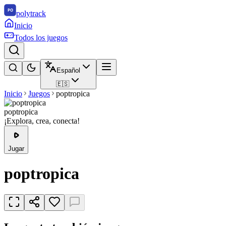
polytrack
Inicio
Todos los juegos
Español
🇪🇸
Inicio
Juegos
poptropica
poptropica
¡Explora, crea, conecta!
Jugar
poptropica