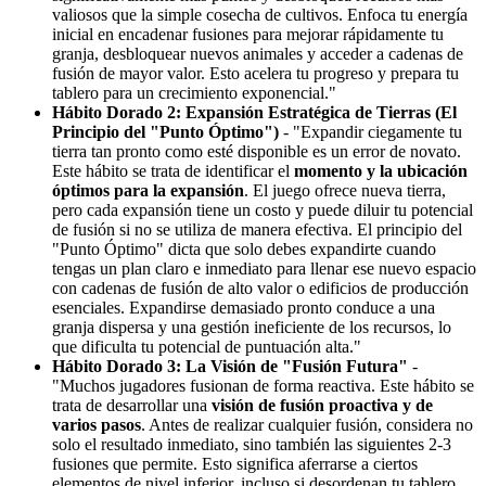
valiosos que la simple cosecha de cultivos. Enfoca tu energía
inicial en encadenar fusiones para mejorar rápidamente tu
granja, desbloquear nuevos animales y acceder a cadenas de
fusión de mayor valor. Esto acelera tu progreso y prepara tu
tablero para un crecimiento exponencial."
Hábito Dorado 2: Expansión Estratégica de Tierras (El
Principio del "Punto Óptimo")
- "Expandir ciegamente tu
tierra tan pronto como esté disponible es un error de novato.
Este hábito se trata de identificar el
momento y la ubicación
óptimos para la expansión
. El juego ofrece nueva tierra,
pero cada expansión tiene un costo y puede diluir tu potencial
de fusión si no se utiliza de manera efectiva. El principio del
"Punto Óptimo" dicta que solo debes expandirte cuando
tengas un plan claro e inmediato para llenar ese nuevo espacio
con cadenas de fusión de alto valor o edificios de producción
esenciales. Expandirse demasiado pronto conduce a una
granja dispersa y una gestión ineficiente de los recursos, lo
que dificulta tu potencial de puntuación alta."
Hábito Dorado 3: La Visión de "Fusión Futura"
-
"Muchos jugadores fusionan de forma reactiva. Este hábito se
trata de desarrollar una
visión de fusión proactiva y de
varios pasos
. Antes de realizar cualquier fusión, considera no
solo el resultado inmediato, sino también las siguientes 2-3
fusiones que permite. Esto significa aferrarse a ciertos
elementos de nivel inferior, incluso si desordenan tu tablero