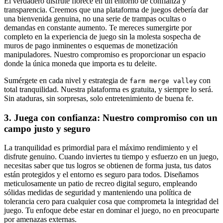
El verdadero disfrute florece en un entorno de confianza y
transparencia. Creemos que una plataforma de juegos debería dar
una bienvenida genuina, no una serie de trampas ocultas o
demandas en constante aumento. Te mereces sumergirte por
completo en la experiencia de juego sin la molesta sospecha de
muros de pago inminentes o esquemas de monetización
manipuladores. Nuestro compromiso es proporcionar un espacio
donde la única moneda que importa es tu deleite.
Sumérgete en cada nivel y estrategia de
con
farm merge valley
total tranquilidad. Nuestra plataforma es gratuita, y siempre lo será.
Sin ataduras, sin sorpresas, solo entretenimiento de buena fe.
3. Juega con confianza: Nuestro compromiso con un
campo justo y seguro
La tranquilidad es primordial para el máximo rendimiento y el
disfrute genuino. Cuando inviertes tu tiempo y esfuerzo en un juego,
necesitas saber que tus logros se obtienen de forma justa, tus datos
están protegidos y el entorno es seguro para todos. Diseñamos
meticulosamente un patio de recreo digital seguro, empleando
sólidas medidas de seguridad y manteniendo una política de
tolerancia cero para cualquier cosa que comprometa la integridad del
juego. Tu enfoque debe estar en dominar el juego, no en preocuparte
por amenazas externas.