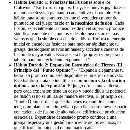
Hábito Dorado 1: Priorizar las Fusiones sobre los
Cultivos
- "En
, los nuevos jugadores a
farm merge valley
menudo se desvían plantando cada cultivo disponible. Este
hábito trata sobre comprender que el verdadero motor de
puntuación del juego reside en la
mecánica de fusión
. Cada
fusión, especialmente las fusiones de nivel superior, produce
significativamente más puntos y desbloquea recursos más
valiosos que la simple cosecha de cultivos. Enfoca tu energía
inicial en encadenar fusiones para mejorar rápidamente tu
granja, desbloquear nuevos animales y acceder a cadenas de
fusión de mayor valor. Esto acelera tu progreso y prepara tu
tablero para un crecimiento exponencial."
Hábito Dorado 2: Expansión Estratégica de Tierras (El
Principio del "Punto Óptimo")
- "Expandir ciegamente tu
tierra tan pronto como esté disponible es un error de novato.
Este hábito se trata de identificar el
momento y la ubicación
óptimos para la expansión
. El juego ofrece nueva tierra,
pero cada expansión tiene un costo y puede diluir tu potencial
de fusión si no se utiliza de manera efectiva. El principio del
"Punto Óptimo" dicta que solo debes expandirte cuando
tengas un plan claro e inmediato para llenar ese nuevo espacio
con cadenas de fusión de alto valor o edificios de producción
esenciales. Expandirse demasiado pronto conduce a una
granja dispersa y una gestión ineficiente de los recursos, lo
que dificulta tu potencial de puntuación alta."