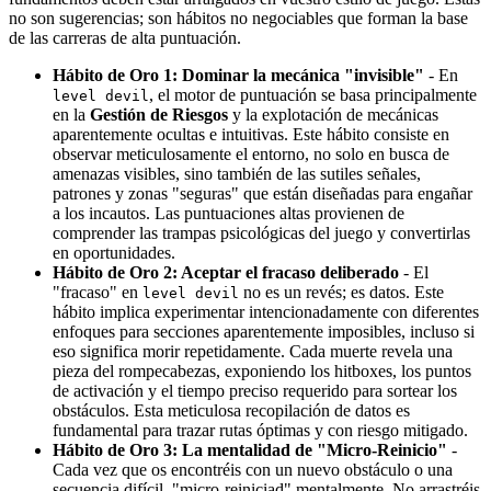
no son sugerencias; son hábitos no negociables que forman la base
de las carreras de alta puntuación.
Hábito de Oro 1: Dominar la mecánica "invisible"
- En
, el motor de puntuación se basa principalmente
level devil
en la
Gestión de Riesgos
y la explotación de mecánicas
aparentemente ocultas e intuitivas. Este hábito consiste en
observar meticulosamente el entorno, no solo en busca de
amenazas visibles, sino también de las sutiles señales,
patrones y zonas "seguras" que están diseñadas para engañar
a los incautos. Las puntuaciones altas provienen de
comprender las trampas psicológicas del juego y convertirlas
en oportunidades.
Hábito de Oro 2: Aceptar el fracaso deliberado
- El
"fracaso" en
no es un revés; es datos. Este
level devil
hábito implica experimentar intencionadamente con diferentes
enfoques para secciones aparentemente imposibles, incluso si
eso significa morir repetidamente. Cada muerte revela una
pieza del rompecabezas, exponiendo los hitboxes, los puntos
de activación y el tiempo preciso requerido para sortear los
obstáculos. Esta meticulosa recopilación de datos es
fundamental para trazar rutas óptimas y con riesgo mitigado.
Hábito de Oro 3: La mentalidad de "Micro-Reinicio"
-
Cada vez que os encontréis con un nuevo obstáculo o una
secuencia difícil, "micro-reiniciad" mentalmente. No arrastréis