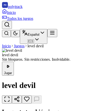
polytrack
Inicio
Todos los juegos
Español
🇪🇸
Inicio
Juegos
level devil
level devil
Sin bloqueos. Sin restricciones. Inolvidable.
Jugar
level devil