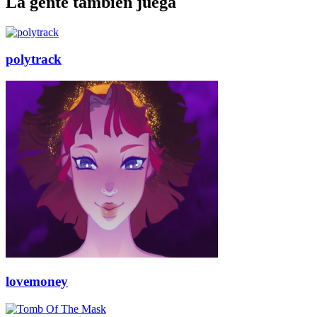
La gente también juega
polytrack
lovemoney