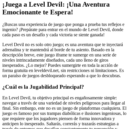
¡Juega a Level Devil: ¡Una Aventura
Emocionante te Espera!
¿Buscas una experiencia de juego que ponga a prueba tus reflejos e
ingenio? ¡Prepárate para entrar en el mundo de Level Devil, donde
cada paso es un desafío y cada victoria se siente ganada!
Level Devil no es solo otro juego; es una aventura que te inyectará
adrenalina y te mantendrá al borde de tu asiento. Basado en la
descripción breve, este juego iframe te sumerge en una serie de
niveles intrincadamente diseñados, cada uno lleno de giros
inesperados. ¿Lo mejor? Puedes sumergirte en toda la acción de
forma gratuita en leveldevil.net, sin restricciones ni limitaciones. Es
un paraíso de juegos desbloqueado esperando a que lo descubras.
¿Cuál es la Jugabilidad Principal?
En Level Devil, tu objetivo principal es engañosamente simple:
navegar a través de una variedad de niveles peligrosos para llegar al
final. Sin embargo, este no es un juego de plataformas cualquiera. El
juego es famoso por sus trampas diabólicas e ilusiones ingeniosas, lo
que requiere que los jugadores piensen de forma innovadora y
anticipen lo inesperado. Saltarás, correrás y trazarás estrategias a
través de entornos que desafían constantemente tu percepción y