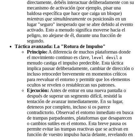
directamente, debéis interactuar deliberadamente con su
mecanismo de activación (por ejemplo, pisar una
baldosa específica que hace que caiga un bloque)
mientras que simultáneamente
os posicionáis en un
lugar "seguro" inesperado que se abre debido al evento
activado. Esto a menudo significa moverse hacia el
peligro, no alejarse de él, durante una fracción de
segundo.
Táctica avanzada: La "Rotura de Impulso"
Principio:
A diferencia de muchos plataformas donde
el movimiento continuo es clave,
a
level devil
menudo castiga el impulso predecible. Esta táctica
implica pausar deliberadamente, cambiar de dirección o
incluso retroceder brevemente en momentos críticos
para reevaluar el entorno y permitir que los elementos
ocultos se revelen o restablezcan sus patrones.
Ejecución:
Antes de entrar en una nueva pantalla o
después de superar un segmento difícil, resistid la
tentación de avanzar inmediatamente. En su lugar,
deteneos por completo, incluso si os parece
contradictorio. Observad el entorno inmediato en busca
de trampas parpadeantes, plataformas que desaparecen
o cambios sutiles en el entorno. Esta breve pausa os
permite evitar las trampas reactivas que se activan en
función de vuestro impulso hacia delante, revelando en