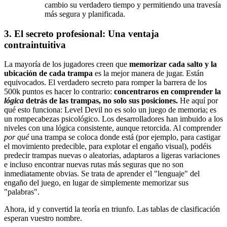
cambio su verdadero tiempo y permitiendo una travesía
más segura y planificada.
3. El secreto profesional: Una ventaja
contraintuitiva
La mayoría de los jugadores creen que
memorizar cada salto y la
ubicación de cada trampa
es la mejor manera de jugar. Están
equivocados. El verdadero secreto para romper la barrera de los
500k puntos es hacer lo contrario:
concentraros en comprender la
lógica
detrás de las trampas, no solo sus posiciones.
He aquí por
qué esto funciona: Level Devil no es solo un juego de memoria; es
un rompecabezas psicológico. Los desarrolladores han imbuido a los
niveles con una lógica consistente, aunque retorcida. Al comprender
por qué
una trampa se coloca donde está (por ejemplo, para castigar
el movimiento predecible, para explotar el engaño visual), podéis
predecir trampas nuevas o aleatorias, adaptaros a ligeras variaciones
e incluso encontrar nuevas rutas más seguras que no son
inmediatamente obvias. Se trata de aprender el "lenguaje" del
engaño del juego, en lugar de simplemente memorizar sus
"palabras".
Ahora, id y convertid la teoría en triunfo. Las tablas de clasificación
esperan vuestro nombre.