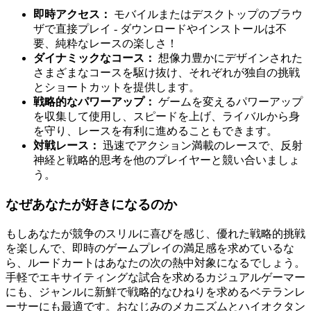
即時アクセス：
モバイルまたはデスクトップのブラウ
ザで直接プレイ - ダウンロードやインストールは不
要、純粋なレースの楽しさ！
ダイナミックなコース：
想像力豊かにデザインされた
さまざまなコースを駆け抜け、それぞれが独自の挑戦
とショートカットを提供します。
戦略的なパワーアップ：
ゲームを変えるパワーアップ
を収集して使用し、スピードを上げ、ライバルから身
を守り、レースを有利に進めることもできます。
対戦レース：
迅速でアクション満載のレースで、反射
神経と戦略的思考を他のプレイヤーと競い合いましょ
う。
なぜあなたが好きになるのか
もしあなたが競争のスリルに喜びを感じ、優れた戦略的挑戦
を楽しんで、即時のゲームプレイの満足感を求めているな
ら、ルードカートはあなたの次の熱中対象になるでしょう。
手軽でエキサイティングな試合を求めるカジュアルゲーマー
にも、ジャンルに新鮮で戦略的なひねりを求めるベテランレ
ーサーにも最適です。おなじみのメカニズムとハイオクタン