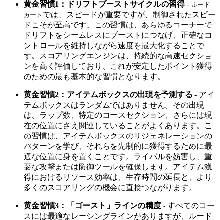
黄金習慣1：ドリフトブーストサイクルの習得
-
ルード
では、スピードが重要ですが、制御されたスピー
カート
ドこそが至高です。この習慣は、あらゆるコーナーで
ドリフトをシームレスにブーストにつなげ、正確なコ
ントロールを維持しながら速度を最大化することで
す。スコアリングエンジンは、持続的な高速セクショ
ンを高く評価しており、これが安定したポイント獲得
のための最も基本的な習慣となります。
黄金習慣2：アイテムボックスの出現を予測する
- アイ
テムボックスはランダムではありません。その出現
は、ラップ数、特定のコースセクション、さらには現
在の位置にさえ関連していることがよくあります。こ
の習慣は、アイテムボックスのリジェネレーションの
パターンを学び、それらを先制的に獲得するために最
適な位置に身を置くことです。ライバルを妨害し、重
要な攻撃または防御ツールを確保します。アイテム獲
得におけるリソース効率は、生存時間の延長と、より
多くのスコアリングの機会に直接つながります。
黄金習慣3：「ゴースト」ラインの精度
- すべてのコー
スには最適なレーシングラインがありますが、ルード