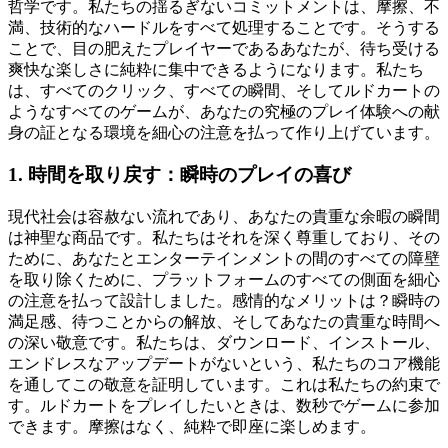
哲学です。私たちの揺るぎないコミットメントは、摩擦、不
満、技術的なハードルをすべて処理することです。そうする
ことで、目の肥えたプレイヤーであるあなたが、待ち受ける
爽快な楽しさに純粋に集中できるようになります。私たち
は、すべてのクリック、すべての瞬間、そしてルドカートの
ようなすべてのゲームが、あなたの究極のプレイ体験への献
身の証となる環境を細心の注意を払って作り上げています。
1. 時間を取り戻す：瞬時のプレイの喜び
現代社会は容赦ない流れであり、あなたの貴重な余暇の瞬間
は神聖な商品です。私たちはそれを深く尊重しており、その
ために、あなたとエンターテインメントの間のすべての障壁
を取り除くために、プラットフォームのすべての側面を細心
の注意を払って設計しました。感情的なメリットは？瞬時の
満足感、待つことからの解放、そしてあなたの貴重な時間へ
の深い敬意です。私たちは、ダウンロード、インストール、
エンドレスなアップデートがないという、私たちのコア機能
を通してこの敬意を証明しています。これは私たちの約束で
す。ルドカートをプレイしたいときは、数秒でゲームに参加
できます。摩擦はなく、純粋で即座に楽しめます。