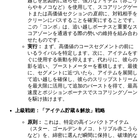
越しを意図的に遅らせ、強力なアイテム（赤こう
らやキノコなど）を使用して、スコアリングゲー
トまたは高価値セクションの
直前
に、対戦相手を
クリーンにパスすることを確実にすることです。
この「コンボ」は、追い越しボーナスと重要なス
コアゾーンを通過する際の勢いの維持を組み合わ
せたものです。
実行：
まず、高価値のコースセグメントの前に
いるライバルを特定します。次に、アイテムをす
ぐに使用する衝動を抑えます。代わりに、彼らの
影を追い、ブーストメーターを蓄積します。最後
に、セグメントに近づいたら、アイテムを展開し
て追い越しを確保し、彼らのスリップストリーム
を最大限に活用して追加のバーストを得て、最高
速度とポジションボーナスでスコアリングゾーン
を駆け抜けます。
上級戦術：「アイテム貯蔵＆解放」戦略
原則：
これは、特定の高インパクトアイテム
（スター、ゴールデンキノコ、トリプル赤こうら
など）を、綿密に選んだ瞬間に保持し、破壊的な