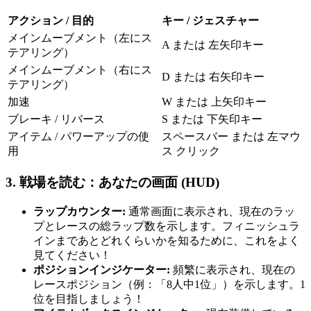
アクション / 目的
キー / ジェスチャー
メインムーブメント（左にス
A または 左矢印キー
テアリング）
メインムーブメント（右にス
D または 右矢印キー
テアリング）
加速
W または 上矢印キー
ブレーキ / リバース
S または 下矢印キー
アイテム / パワーアップの使
スペースバー または 左マウ
用
ス クリック
3. 戦場を読む：あなたの画面 (HUD)
ラップカウンター:
通常画面に表示され、現在のラッ
プとレースの総ラップ数を示します。フィニッシュラ
インまであとどれくらいかを知るために、これをよく
見てください！
ポジションインジケーター:
頻繁に表示され、現在の
レースポジション（例：「8人中1位」）を示します。1
位を目指しましょう！