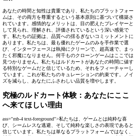
あなたの時間と知性は貴重であり、私たちのプラットフォー
ムは、その両方を尊重するという基本原則に基づいて構築さ
れています。感情的なメリットは、目の肥えたプレイヤーと
して見られ、理解され、評価されているという深い感覚で
す。私たちの証拠は、品質への揺るぎないコミットメントに
あります。私たちは、最も優れたゲームのみを手作業で選
び、インターフェースは執拗にクリーンで、超高速で、まっ
たく邪魔になりません。何千ものクローンゲームはここでは
見つかりません。私たちはルドカートがあなたの時間に値す
る特別なゲームだと信じているため、それをフィーチャーし
ています。これが私たちのキュレーションの約束です。ノイ
ズを減らし、あなたにふさわしい品質を増やします。
究極のルドカート体験：あなたにここ
へ来てほしい理由
ass="mb-4 text-foreground">私たちは、ゲームとは純粋な喜
び、シームレスな逃避、そして純粋な楽しさの表現であると
信じています。私たちは単なるプラットフォームではなく、