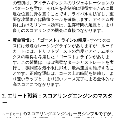
の習慣は、アイテムボックスのリジェネレーションの
パターンを学び、それらを先制的に獲得するために最
適な位置に身を置くことです。ライバルを妨害し、重
要な攻撃または防御ツールを確保します。アイテム獲
得におけるリソース効率は、生存時間の延長と、より
多くのスコアリングの機会に直接つながります。
黄金習慣3：「ゴースト」ラインの精度
- すべてのコー
スには最適なレーシングラインがありますが、ルード
カートには、ドリフトブーストの角度とアイテムボッ
クスの獲得を考慮した「ゴースト」ラインがありま
す。この習慣は、ほぼ完璧なターンとストレートを実
行し、微調整を最小限に抑え、最高速度を維持するこ
とです。正確な運転は、コース上の時間を短縮し、よ
り速いラップと、より短いレース完了による全体的な
高スコアにつながります。
2. エリート戦術：スコアリングエンジンのマスタ
ー
のスコアリングエンジンは一見シンプルですが、
ルードカート