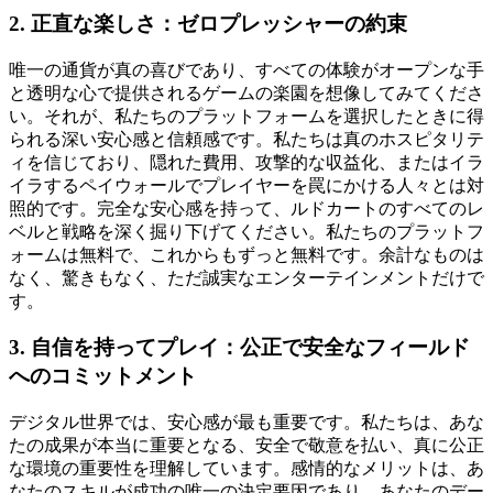
2. 正直な楽しさ：ゼロプレッシャーの約束
唯一の通貨が真の喜びであり、すべての体験がオープンな手
と透明な心で提供されるゲームの楽園を想像してみてくださ
い。それが、私たちのプラットフォームを選択したときに得
られる深い安心感と信頼感です。私たちは真のホスピタリテ
ィを信じており、隠れた費用、攻撃的な収益化、またはイラ
イラするペイウォールでプレイヤーを罠にかける人々とは対
照的です。完全な安心感を持って、ルドカートのすべてのレ
ベルと戦略を深く掘り下げてください。私たちのプラットフ
ォームは無料で、これからもずっと無料です。余計なものは
なく、驚きもなく、ただ誠実なエンターテインメントだけで
す。
3. 自信を持ってプレイ：公正で安全なフィールド
へのコミットメント
デジタル世界では、安心感が最も重要です。私たちは、あな
たの成果が本当に重要となる、安全で敬意を払い、真に公正
な環境の重要性を理解しています。感情的なメリットは、あ
なたのスキルが成功の唯一の決定要因であり、あなたのデー