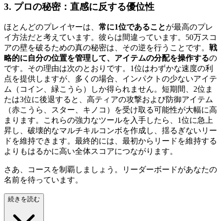
3. プロの秘密：直感に反する優位性
ほとんどのプレイヤーは、
常に1位であること
が最高のプレ
イ方法だと考えています。彼らは間違っています。50万スコ
アの壁を破るための真の秘密は、その逆を行うことです。
戦
略的に自分の位置を管理して、アイテムの分配を操作する
の
です。その理由は次のとおりです。1位はわずかな速度の利
点を提供しますが、多くの場合、インパクトの少ないアイテ
ム（コイン、緑こうら）しか得られません。短期間、2位ま
たは3位に後退すると、高ティアの攻撃および防御アイテム
（赤こうら、スター、キノコ）を受け取る可能性が大幅に高
まります。これらの強力なツールを入手したら、1位に急上
昇し、破壊的なマルチキルコンボを作成し、揺るぎないリー
ドを維持できます。最終的には、最初からリードを維持する
よりもはるかに高い全体スコアにつながります。
さあ、コースを制覇しましょう。リーダーボードがあなたの
名前を待っています。
続きを読む