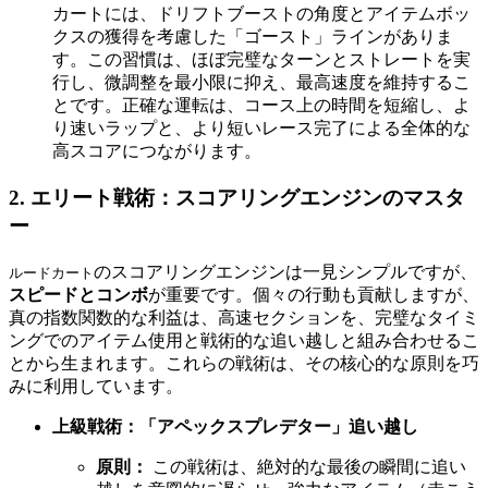
カートには、ドリフトブーストの角度とアイテムボッ
クスの獲得を考慮した「ゴースト」ラインがありま
す。この習慣は、ほぼ完璧なターンとストレートを実
行し、微調整を最小限に抑え、最高速度を維持するこ
とです。正確な運転は、コース上の時間を短縮し、よ
り速いラップと、より短いレース完了による全体的な
高スコアにつながります。
2. エリート戦術：スコアリングエンジンのマスタ
ー
のスコアリングエンジンは一見シンプルですが、
ルードカート
スピードとコンボ
が重要です。個々の行動も貢献しますが、
真の指数関数的な利益は、高速セクションを、完璧なタイミ
ングでのアイテム使用と戦術的な追い越しと組み合わせるこ
とから生まれます。これらの戦術は、その核心的な原則を巧
みに利用しています。
上級戦術：「アペックスプレデター」追い越し
原則：
この戦術は、絶対的な最後の瞬間に追い