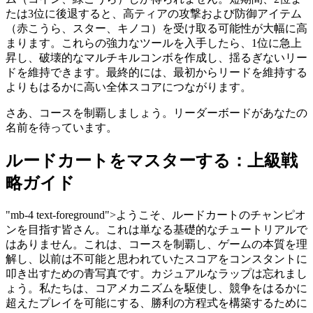
たは3位に後退すると、高ティアの攻撃および防御アイテム
（赤こうら、スター、キノコ）を受け取る可能性が大幅に高
まります。これらの強力なツールを入手したら、1位に急上
昇し、破壊的なマルチキルコンボを作成し、揺るぎないリー
ドを維持できます。最終的には、最初からリードを維持する
よりもはるかに高い全体スコアにつながります。
さあ、コースを制覇しましょう。リーダーボードがあなたの
名前を待っています。
ルードカートをマスターする：上級戦
略ガイド
"mb-4 text-foreground">ようこそ、ルードカートのチャンピオ
ンを目指す皆さん。これは単なる基礎的なチュートリアルで
はありません。これは、コースを制覇し、ゲームの本質を理
解し、以前は不可能と思われていたスコアをコンスタントに
叩き出すための青写真です。カジュアルなラップは忘れまし
ょう。私たちは、コアメカニズムを駆使し、競争をはるかに
超えたプレイを可能にする、勝利の方程式を構築するために