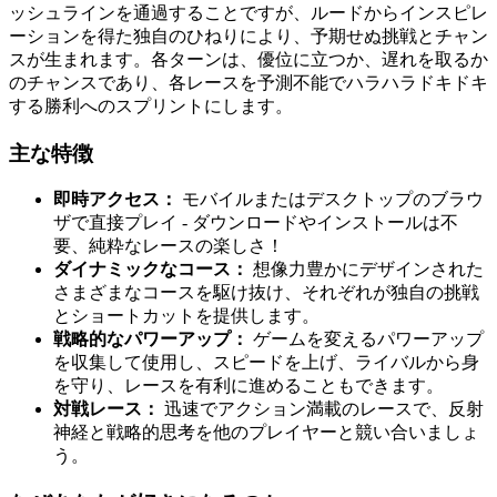
ッシュラインを通過することですが、ルードからインスピレ
ーションを得た独自のひねりにより、予期せぬ挑戦とチャン
スが生まれます。各ターンは、優位に立つか、遅れを取るか
のチャンスであり、各レースを予測不能でハラハラドキドキ
する勝利へのスプリントにします。
主な特徴
即時アクセス：
モバイルまたはデスクトップのブラウ
ザで直接プレイ - ダウンロードやインストールは不
要、純粋なレースの楽しさ！
ダイナミックなコース：
想像力豊かにデザインされた
さまざまなコースを駆け抜け、それぞれが独自の挑戦
とショートカットを提供します。
戦略的なパワーアップ：
ゲームを変えるパワーアップ
を収集して使用し、スピードを上げ、ライバルから身
を守り、レースを有利に進めることもできます。
対戦レース：
迅速でアクション満載のレースで、反射
神経と戦略的思考を他のプレイヤーと競い合いましょ
う。