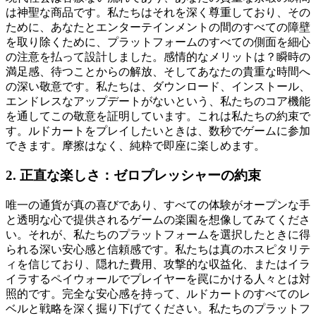
は神聖な商品です。私たちはそれを深く尊重しており、その
ために、あなたとエンターテインメントの間のすべての障壁
を取り除くために、プラットフォームのすべての側面を細心
の注意を払って設計しました。感情的なメリットは？瞬時の
満足感、待つことからの解放、そしてあなたの貴重な時間へ
の深い敬意です。私たちは、ダウンロード、インストール、
エンドレスなアップデートがないという、私たちのコア機能
を通してこの敬意を証明しています。これは私たちの約束で
す。ルドカートをプレイしたいときは、数秒でゲームに参加
できます。摩擦はなく、純粋で即座に楽しめます。
2. 正直な楽しさ：ゼロプレッシャーの約束
唯一の通貨が真の喜びであり、すべての体験がオープンな手
と透明な心で提供されるゲームの楽園を想像してみてくださ
い。それが、私たちのプラットフォームを選択したときに得
られる深い安心感と信頼感です。私たちは真のホスピタリテ
ィを信じており、隠れた費用、攻撃的な収益化、またはイラ
イラするペイウォールでプレイヤーを罠にかける人々とは対
照的です。完全な安心感を持って、ルドカートのすべてのレ
ベルと戦略を深く掘り下げてください。私たちのプラットフ