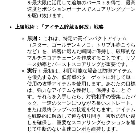
を最大限に活用して追加のバーストを得て、最高
速度とポジションボーナスでスコアリングゾーン
を駆け抜けます。
上級戦術：「アイテム貯蔵＆解放」戦略
原則：
これは、特定の高インパクトアイテム
（スター、ゴールデンキノコ、トリプル赤こうら
など）を、綿密に選んだ瞬間に保持し、破壊的な
マルチスコアチェーンを作成することです。リソ
ース効率とバーストスコアリングが重要です。
実行：
最初は、利用可能な場合は防御アイテム
を優先するか、低脅威のターゲットに対して単一
使用の攻撃アイテムを使用します。あなたの目標
は、強力なアイテムを獲得し、保持することで
す。それらを入手したら、対戦相手の密集したパ
ック、一連のターンにつながる長いストレート、
または最終ラップへの接近を待ちます。アイテム
を戦略的に解放して道を切り開き、複数の追い越
しを確保し、重要なスコアリングセクションを通
じて中断のない高速コンボを維持します。