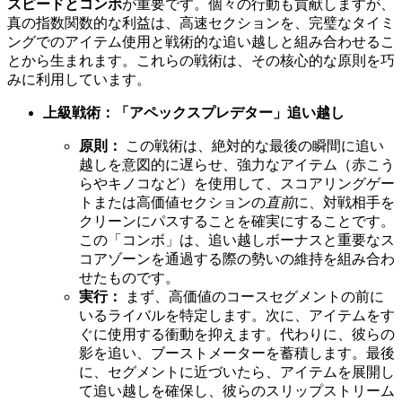
スピードとコンボ
が重要です。個々の行動も貢献しますが、
真の指数関数的な利益は、高速セクションを、完璧なタイミ
ングでのアイテム使用と戦術的な追い越しと組み合わせるこ
とから生まれます。これらの戦術は、その核心的な原則を巧
みに利用しています。
上級戦術：「アペックスプレデター」追い越し
原則：
この戦術は、絶対的な最後の瞬間に追い
越しを意図的に遅らせ、強力なアイテム（赤こう
らやキノコなど）を使用して、スコアリングゲー
トまたは高価値セクションの
直前
に、対戦相手を
クリーンにパスすることを確実にすることです。
この「コンボ」は、追い越しボーナスと重要なス
コアゾーンを通過する際の勢いの維持を組み合わ
せたものです。
実行：
まず、高価値のコースセグメントの前に
いるライバルを特定します。次に、アイテムをす
ぐに使用する衝動を抑えます。代わりに、彼らの
影を追い、ブーストメーターを蓄積します。最後
に、セグメントに近づいたら、アイテムを展開し
て追い越しを確保し、彼らのスリップストリーム