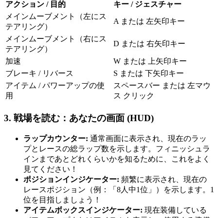
アクション / 目的
キー / ジェスチャー
メインムーブメント（左にス
A または 左矢印キー
テアリング）
メインムーブメント（右にス
D または 右矢印キー
テアリング）
加速
W または 上矢印キー
ブレーキ / リバース
S または 下矢印キー
アイテム / パワーアップの使
スペースバー または 左マウ
用
ス クリック
3. 戦場を読む：あなたの画面 (HUD)
ラップカウンター:
通常画面に表示され、現在のラッ
プとレースの総ラップ数を示します。フィニッシュラ
インまであとどれくらいかを知るために、これをよく
見てください！
ポジションインジケーター:
頻繁に表示され、現在の
レースポジション（例：「8人中1位」）を示します。1
位を目指しましょう！
アイテムボックスインジケーター:
現在装備している