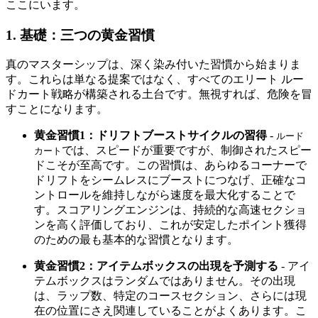
ここにいます。
1. 基礎：三つの黄金習慣
真のマスターシップは、深く染み付いた習慣から始まりま
す。これらは単なる提案ではなく、すべてのエリート ルー
ドカート戦略が構築される土台です。無視すれば、危険を冒
すことになります。
黄金習慣1：ドリフトブーストサイクルの習得
-
ルード
では、スピードが重要ですが、制御されたスピー
カート
ドこそが至高です。この習慣は、あらゆるコーナーで
ドリフトをシームレスにブーストにつなげ、正確なコ
ントロールを維持しながら速度を最大化することで
す。スコアリングエンジンは、持続的な高速セクショ
ンを高く評価しており、これが安定したポイント獲得
のための最も基本的な習慣となります。
黄金習慣2：アイテムボックスの出現を予測する
- アイ
テムボックスはランダムではありません。その出現
は、ラップ数、特定のコースセクション、さらには現
在の位置にさえ関連していることがよくあります。こ