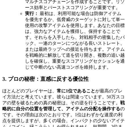
マルチスコアチェーンを作成することです。リソ
ース効率とバーストスコアリングが重要です。
実行：
最初は、利用可能な場合は防御アイテム
を優先するか、低脅威のターゲットに対して単一
使用の攻撃アイテムを使用します。あなたの目標
は、強力なアイテムを獲得し、保持することで
す。それらを入手したら、対戦相手の密集したパ
ック、一連のターンにつながる長いストレート、
または最終ラップへの接近を待ちます。アイテム
を戦略的に解放して道を切り開き、複数の追い越
しを確保し、重要なスコアリングセクションを通
じて中断のない高速コンボを維持します。
3. プロの秘密：直感に反する優位性
ほとんどのプレイヤーは、
常に1位であること
が最高のプレ
イ方法だと考えています。彼らは間違っています。50万スコ
アの壁を破るための真の秘密は、その逆を行うことです。
戦
略的に自分の位置を管理して、アイテムの分配を操作する
の
です。その理由は次のとおりです。1位はわずかな速度の利
点を提供しますが、多くの場合、インパクトの少ないアイテ
ム（コイン、緑こうら）しか得られません。短期間、2位ま