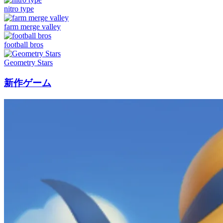
nitro type
farm merge valley
football bros
Geometry Stars
新作ゲーム