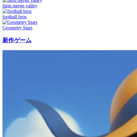
farm merge valley
football bros
Geometry Stars
新作ゲーム