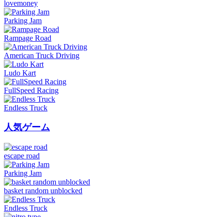
lovemoney
Parking Jam
Rampage Road
American Truck Driving
Ludo Kart
FullSpeed Racing
Endless Truck
人気ゲーム
escape road
Parking Jam
basket random unblocked
Endless Truck