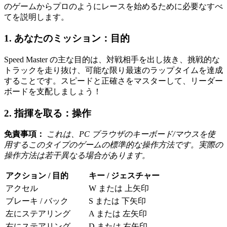
のゲームからプロのようにレースを始めるために必要なすべ
てを説明します。
1. あなたのミッション：目的
Speed Master の主な目的は、対戦相手を出し抜き、挑戦的な
トラックを走り抜け、可能な限り最速のラップタイムを達成
することです。スピードと正確さをマスターして、リーダー
ボードを支配しましょう！
2. 指揮を取る：操作
免責事項：
これは、PC ブラウザのキーボード/マウスを使
用するこのタイプのゲームの標準的な操作方法です。実際の
操作方法は若干異なる場合があります。
アクション / 目的
キー / ジェスチャー
アクセル
W または 上矢印
ブレーキ / バック
S または 下矢印
左にステアリング
A または 左矢印
右にステアリング
D または 右矢印