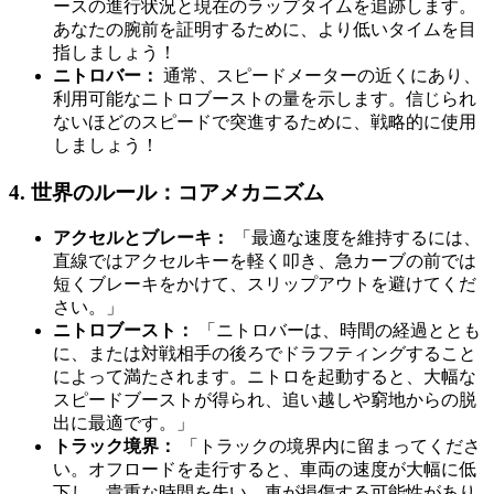
ースの進行状況と現在のラップタイムを追跡します。
あなたの腕前を証明するために、より低いタイムを目
指しましょう！
ニトロバー：
通常、スピードメーターの近くにあり、
利用可能なニトロブーストの量を示します。信じられ
ないほどのスピードで突進するために、戦略的に使用
しましょう！
4. 世界のルール：コアメカニズム
アクセルとブレーキ：
「最適な速度を維持するには、
直線ではアクセルキーを軽く叩き、急カーブの前では
短くブレーキをかけて、スリップアウトを避けてくだ
さい。」
ニトロブースト：
「ニトロバーは、時間の経過ととも
に、または対戦相手の後ろでドラフティングすること
によって満たされます。ニトロを起動すると、大幅な
スピードブーストが得られ、追い越しや窮地からの脱
出に最適です。」
トラック境界：
「トラックの境界内に留まってくださ
い。オフロードを走行すると、車両の速度が大幅に低
下し、貴重な時間を失い、車が損傷する可能性があり