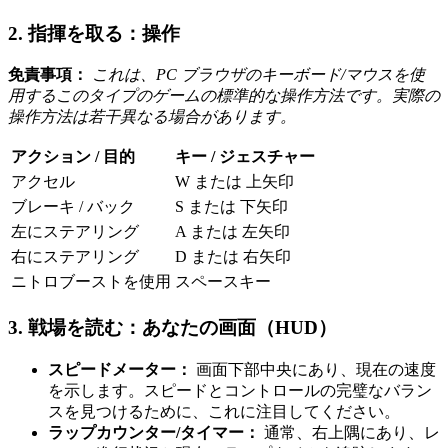
2. 指揮を取る：操作
免責事項：
これは、PC ブラウザのキーボード/マウスを使
用するこのタイプのゲームの標準的な操作方法です。実際の
操作方法は若干異なる場合があります。
アクション / 目的
キー / ジェスチャー
アクセル
W または 上矢印
ブレーキ / バック
S または 下矢印
左にステアリング
A または 左矢印
右にステアリング
D または 右矢印
ニトロブーストを使用
スペースキー
3. 戦場を読む：あなたの画面（HUD）
スピードメーター：
画面下部中央にあり、現在の速度
を示します。スピードとコントロールの完璧なバラン
スを見つけるために、これに注目してください。
ラップカウンター/タイマー：
通常、右上隅にあり、レ