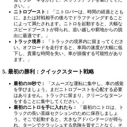
さい。」
ニトロブースト：
「ニトロバーは、時間の経過ととも
に、または対戦相手の後ろでドラフティングすること
によって満たされます。ニトロを起動すると、大幅な
スピードブーストが得られ、追い越しや窮地からの脱
出に最適です。」
トラック境界：
「トラックの境界内に留まってくださ
い。オフロードを走行すると、車両の速度が大幅に低
下し、貴重な時間を失い、車が損傷する可能性があり
ます。」
5. 最初の勝利：クイックスタート戦略
最初の30秒で：
「スムーズな運転に集中し、車の感覚
を学びましょう。まだニトロブーストを心配する必要
はありません。トラックに留まり、クリーンなターン
をすることに集中してください。」
最初のニトロを手に入れたら：
「最初のニトロは、ト
ラックの長い直線セクションのために保存しましょ
う。そこで起動すると、大きなアドバンテージが得ら
れ、ターンでクラッシュする危険を冒すことなく、そ