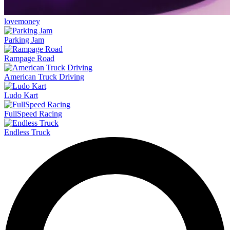
lovemoney
Parking Jam
Rampage Road
American Truck Driving
Ludo Kart
FullSpeed Racing
Endless Truck