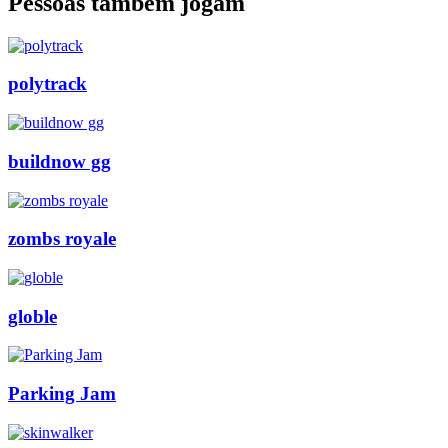
Pessoas também jogam
polytrack
buildnow gg
zombs royale
globle
Parking Jam