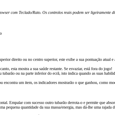
rowser com Teclado/Rato. Os controlos reais podem ser ligeiramente di
ço
rior direito ou no centro superior, este exibe a sua pontuação atual e 
to, esta mostra a sua saúde restante. Se esvaziar, está fora do jogo!
tubarão ou na parte inferior do ecrã, isto indica quando as suas habilid
 encontra um item, os indicadores mostrarão o que ganhou, como moed
ntal. Empalar com sucesso outro tubarão derrota-o e permite que absor
a pequena quantidade da sua massa/energia, mas dá-lhe uma rajada de 