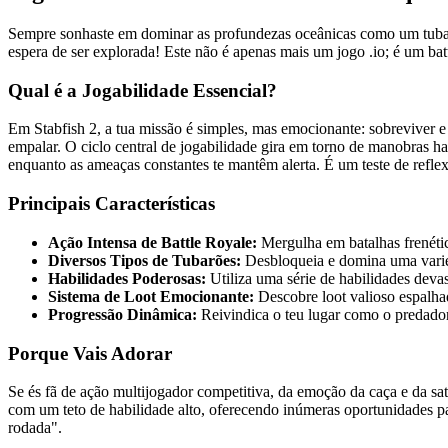
Sempre sonhaste em dominar as profundezas oceânicas como um tubar
espera de ser explorada! Este não é apenas mais um jogo .io; é um batt
Qual é a Jogabilidade Essencial?
Em Stabfish 2, a tua missão é simples, mas emocionante: sobreviver 
empalar. O ciclo central de jogabilidade gira em torno de manobras ha
enquanto as ameaças constantes te mantêm alerta. É um teste de refle
Principais Características
Ação Intensa de Battle Royale:
Mergulha em batalhas frenétic
Diversos Tipos de Tubarões:
Desbloqueia e domina uma varied
Habilidades Poderosas:
Utiliza uma série de habilidades deva
Sistema de Loot Emocionante:
Descobre loot valioso espalha
Progressão Dinâmica:
Reivindica o teu lugar como o predador
Porque Vais Adorar
Se és fã de ação multijogador competitiva, da emoção da caça e da sat
com um teto de habilidade alto, oferecendo inúmeras oportunidades para
rodada".