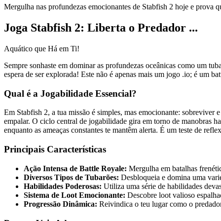
Mergulha nas profundezas emocionantes de Stabfish 2 hoje e prova q
Joga Stabfish 2: Liberta o Predador ...
Aquático que Há em Ti!
Sempre sonhaste em dominar as profundezas oceânicas como um tubar
espera de ser explorada! Este não é apenas mais um jogo .io; é um batt
Qual é a Jogabilidade Essencial?
Em Stabfish 2, a tua missão é simples, mas emocionante: sobreviver 
empalar. O ciclo central de jogabilidade gira em torno de manobras ha
enquanto as ameaças constantes te mantêm alerta. É um teste de refle
Principais Características
Ação Intensa de Battle Royale:
Mergulha em batalhas frenétic
Diversos Tipos de Tubarões:
Desbloqueia e domina uma varied
Habilidades Poderosas:
Utiliza uma série de habilidades deva
Sistema de Loot Emocionante:
Descobre loot valioso espalha
Progressão Dinâmica:
Reivindica o teu lugar como o predador