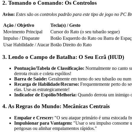
2. Tomando o Comando: Os Controlos
Aviso:
Estes são os controlos padrão para este tipo de jogo no PC B
Ação / Objetivo
Tecla(s) / Gesto
Movimento Principal
Cursor do Rato (o seu tubarão segue)
Impulso / Disparate
Botão Esquerdo do Rato ou Barra de Espa
Usar Habilidade / Atacar
Botão Direito do Rato
3. Lendo o Campo de Batalha: O Seu Ecrã (HUD)
Pontuação/Tabela de Classificação:
Normalmente no canto supe
derrota rivais e coleta espólios!
Barra de Saúde:
Geralmente em torno do seu tubarão ou num can
Recarga de Habilidade/Recurso:
Frequentemente perto do seu 
elas. Use-as estrategicamente!
Indicador de Espólio/Melhoria:
Quando derrota um inimigo ou
4. As Regras do Mundo: Mecânicas Centrais
Empalar e Crescer:
"O seu ataque primário é uma estocada fro
Impulsionar para Vantagem:
"Usar o seu impulso consome um
perigosas ou alinhar empalamentos rápidos."