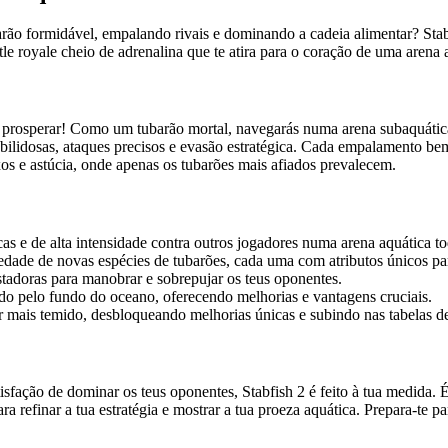
ão formidável, empalando rivais e dominando a cadeia alimentar? Stab
le royale cheio de adrenalina que te atira para o coração de uma arena 
e prosperar! Como um tubarão mortal, navegarás numa arena subaquátic
bilidosas, ataques precisos e evasão estratégica. Cada empalamento bem
xos e astúcia, onde apenas os tubarões mais afiados prevalecem.
as e de alta intensidade contra outros jogadores numa arena aquática to
ade de novas espécies de tubarões, cada uma com atributos únicos para
stadoras para manobrar e sobrepujar os teus oponentes.
do pelo fundo do oceano, oferecendo melhorias e vantagens cruciais.
 mais temido, desbloqueando melhorias únicas e subindo nas tabelas de 
isfação de dominar os teus oponentes, Stabfish 2 é feito à tua medida. 
 refinar a tua estratégia e mostrar a tua proeza aquática. Prepara-te p