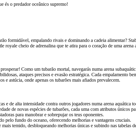
ue és o predador oceânico supremo!
ão formidável, empalando rivais e dominando a cadeia alimentar? Stab
le royale cheio de adrenalina que te atira para o coração de uma arena 
e prosperar! Como um tubarão mortal, navegarás numa arena subaquátic
bilidosas, ataques precisos e evasão estratégica. Cada empalamento bem
xos e astúcia, onde apenas os tubarões mais afiados prevalecem.
as e de alta intensidade contra outros jogadores numa arena aquática to
ade de novas espécies de tubarões, cada uma com atributos únicos para
stadoras para manobrar e sobrepujar os teus oponentes.
do pelo fundo do oceano, oferecendo melhorias e vantagens cruciais.
 mais temido, desbloqueando melhorias únicas e subindo nas tabelas de 