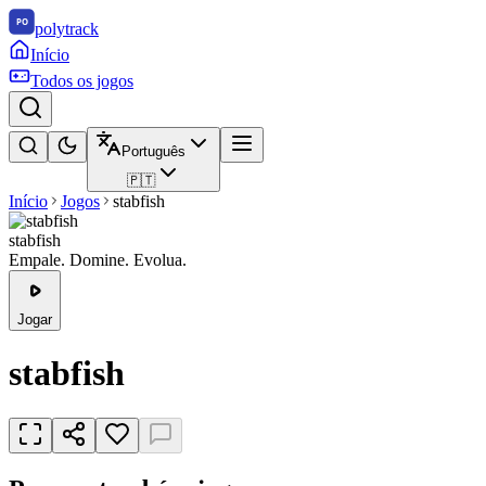
polytrack
Início
Todos os jogos
Português
🇵🇹
Início
Jogos
stabfish
stabfish
Empale. Domine. Evolua.
Jogar
stabfish