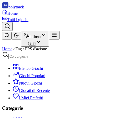
polytrack
Home
Tutti i giochi
Italiano
🇮🇹
Home
Tag
FPS d'azione
Elenco Giochi
Giochi Popolari
Nuovi Giochi
Giocati di Recente
I Miei Preferiti
Categorie