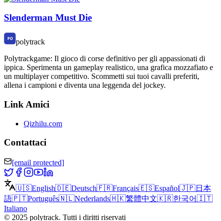
Slenderman Must Die
polytrack
Polytrackgame: Il gioco di corse definitivo per gli appassionati di
ippica. Sperimenta un gameplay realistico, una grafica mozzafiato e
un multiplayer competitivo. Scommetti sui tuoi cavalli preferiti,
allena i campioni e diventa una leggenda del jockey.
Link Amici
Qizhilu.com
Contattaci
[email protected]
🇺🇸
English
🇩🇪
Deutsch
🇫🇷
Français
🇪🇸
Español
🇯🇵
日本
語
🇵🇹
Português
🇳🇱
Nederlands
🇭🇰
繁體中文
🇰🇷
한국어
🇮🇹
Italiano
©
2025
polytrack
.
Tutti i diritti riservati