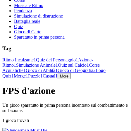
Corse
Musica e Ritmo
Pendenza
Simulazione di distruzione
Battaglia reale
Quiz
Gioco di Carte
Sparatutto in prima persona
Tag
Ritmo Incalzante
1
Quiz del Personaggio
1
Azione-
Ritmo
1
Simulazione Animale
1
Quiz sul Calcio
1
Corse
Acquatiche
1
Gioco di Abilità
1
Gioco di Geografia
2
Logo
Quiz
1
Merge
1
Puzzle
1
Casual
1
More
FPS d'azione
Un gioco sparatutto in prima persona incentrato sul combattimento e
sull'azione.
1 gioco trovati