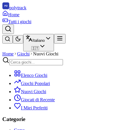
polytrack
Home
Tutti i giochi
Italiano
🇮🇹
Home
Giochi
Nuovi Giochi
Elenco Giochi
Giochi Popolari
Nuovi Giochi
Giocati di Recente
I Miei Preferiti
Categorie