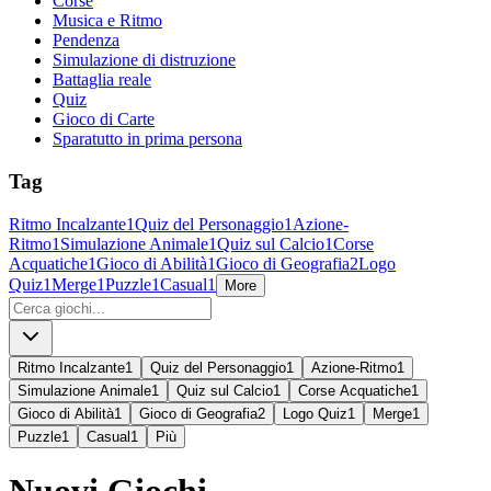
Corse
Musica e Ritmo
Pendenza
Simulazione di distruzione
Battaglia reale
Quiz
Gioco di Carte
Sparatutto in prima persona
Tag
Ritmo Incalzante
1
Quiz del Personaggio
1
Azione-
Ritmo
1
Simulazione Animale
1
Quiz sul Calcio
1
Corse
Acquatiche
1
Gioco di Abilità
1
Gioco di Geografia
2
Logo
Quiz
1
Merge
1
Puzzle
1
Casual
1
More
Ritmo Incalzante
1
Quiz del Personaggio
1
Azione-Ritmo
1
Simulazione Animale
1
Quiz sul Calcio
1
Corse Acquatiche
1
Gioco di Abilità
1
Gioco di Geografia
2
Logo Quiz
1
Merge
1
Puzzle
1
Casual
1
Più