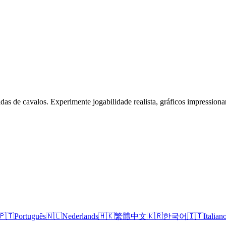
das de cavalos. Experimente jogabilidade realista, gráficos impressiona
🇵🇹
Português
🇳🇱
Nederlands
🇭🇰
繁體中文
🇰🇷
한국어
🇮🇹
Italian