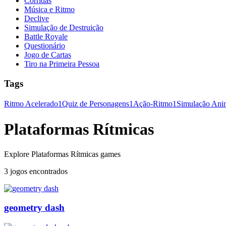
Corridas
Música e Ritmo
Declive
Simulação de Destruição
Battle Royale
Questionário
Jogo de Cartas
Tiro na Primeira Pessoa
Tags
Ritmo Acelerado
1
Quiz de Personagens
1
Ação-Ritmo
1
Simulação Ani
Plataformas Rítmicas
Explore Plataformas Rítmicas games
3 jogos encontrados
geometry dash