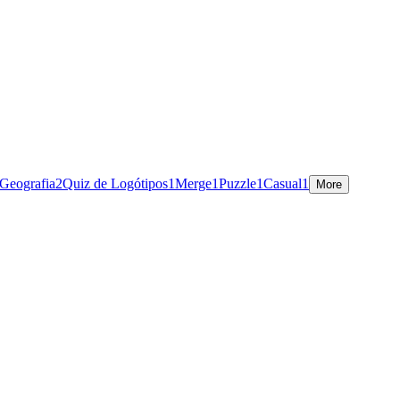
 Geografia
2
Quiz de Logótipos
1
Merge
1
Puzzle
1
Casual
1
More