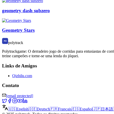
geometry dash subzero
Geometry Stars
polytrack
Polytrackgame: O derradeiro jogo de corridas para entusiastas de corri
treine campeões e torne-se uma lenda do jóquei.
Links de Amigos
Qizhilu.com
Contato
[email protected]
🇺🇸
English
🇩🇪
Deutsch
🇫🇷
Français
🇪🇸
Español
🇯🇵
日本語