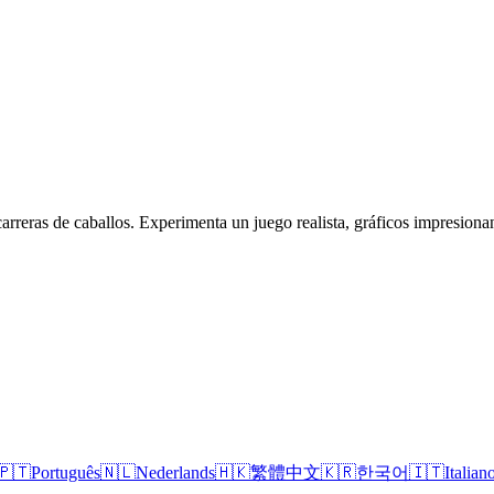
carreras de caballos. Experimenta un juego realista, gráficos impresiona
🇵🇹
Português
🇳🇱
Nederlands
🇭🇰
繁體中文
🇰🇷
한국어
🇮🇹
Italian