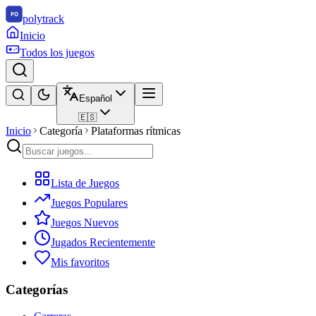
polytrack
Inicio
Todos los juegos
Español
🇪🇸
Inicio
Categoría
Plataformas rítmicas
Lista de Juegos
Juegos Populares
Juegos Nuevos
Jugados Recientemente
Mis favoritos
Categorías