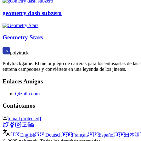
geometry dash subzero
Geometry Stars
polytrack
Polytrackgame: El mejor juego de carreras para los entusiastas de las 
entrena campeones y conviértete en una leyenda de los jinetes.
Enlaces Amigos
Qizhilu.com
Contáctanos
[email protected]
🇺🇸
English
🇩🇪
Deutsch
🇫🇷
Français
🇪🇸
Español
🇯🇵
日本語