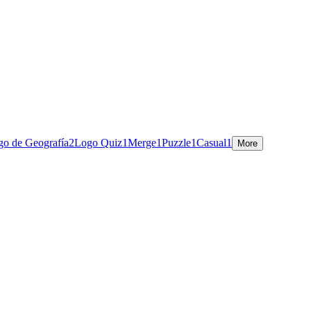
go de Geografía
2
Logo Quiz
1
Merge
1
Puzzle
1
Casual
1
More