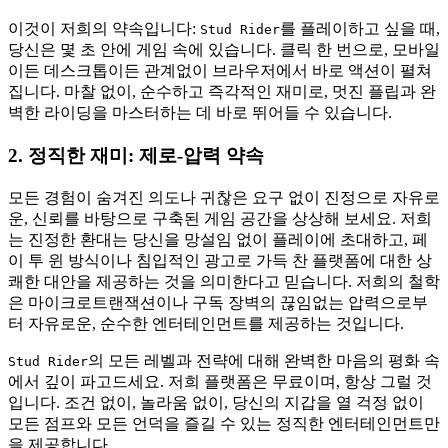
이것이 저희의 약속입니다:
를 플레이하고 싶을 때,
Stud Rider
당신은 몇 초 안에 게임 속에 있습니다. 클릭 한 번으로, 모바일
이든 데스크톱이든 관계없이 브라우저에서 바로 액션이 펼쳐
집니다. 마찰 없이, 순수하고 즉각적인 재미로, 멋진 플립과 완
벽한 라이딩을 마스터하는 데 바로 뛰어들 수 있습니다.
2. 정직한 재미: 제로-압력 약속
모든 경험이 숨겨진 의도나 귀찮은 요구 없이 진정으로 자유로
운, 신뢰를 바탕으로 구축된 게임 공간을 상상해 보세요. 저희
는 진정한 환대는 당신을 망설임 없이 플레이에 초대하고, 페
이 투 윈 방식이나 침입적인 광고로 가득 찬 플랫폼에 대한 상
쾌한 대안을 제공하는 것을 의미한다고 믿습니다. 저희의 철학
은 마이크로트랜잭션이나 구독 장벽의 끊임없는 압력으로부
터 자유로운, 순수한 엔터테인먼트를 제공하는 것입니다.
의 모든 레벨과 전략에 대해 완벽한 마음의 평화 속
Stud Rider
에서 깊이 파고드세요. 저희 플랫폼은 무료이며, 항상 그럴 것
입니다. 조건 없이, 놀라움 없이, 당신의 지갑을 열 걱정 없이
모든 점프와 모든 언덕을 즐길 수 있는 정직한 엔터테인먼트만
을 제공합니다.