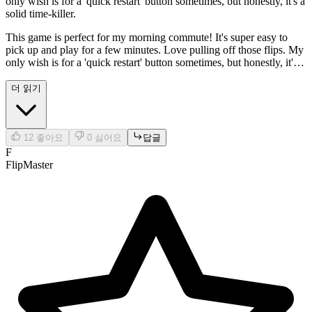
only wish is for a 'quick restart' button sometimes, but honestly, it's a
solid time-killer.
This game is perfect for my morning commute! It's super easy to
pick up and play for a few minutes. Love pulling off those flips. My
only wish is for a 'quick restart' button sometimes, but honestly, it's a
solid time-killer.
더 읽기
12
좋아요
0
싫어요
답글
F
FlipMaster