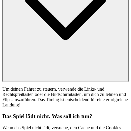
Um deinen Fahrer zu steuern, verwende die Links- und
Rechtspfeiltasten oder die Bildschirmtasten, um dich zu lehnen und
Flips auszuführen. Das Timing ist entscheidend für eine erfolgreiche
Landung!
Das Spiel lädt nicht. Was soll ich tun?
Wenn das Spiel nicht lädt, versuche, den Cache und die Cookies