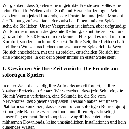
Wir glauben, dass Spielen eine ungetrübte Freude sein sollte, eine
reine Flucht in Welten voller Spaß und Herausforderungen. Wir
existieren, um jedes Hindernis, jede Frustration und jeden Moment
der Reibung zu beseitigen, der zwischen Ihnen und den Spielen
steht, die Sie lieben. Unser Versprechen ist einfach, aber tiefgründig:
Wir kümmern uns um die gesamte Reibung, damit Sie sich voll und
ganz auf den Spaß konzentrieren können. Hier geht es nicht nur um
Komfort, sondern auch um Respekt für Ihre Zeit, Ihre Leidenschaft
und Ihren Wunsch nach einem unbeschwerten Spielerlebnis. Wenn
Sie sich entscheiden, mit uns zu spielen, entscheiden Sie sich für
eine Philosophie, in der der Spieler immer an erster Stelle steht.
1. Gewinnen Sie Ihre Zeit zurück: Die Freude am
sofortigen Spielen
In einer Welt, die ständig Ihre Aufmerksamkeit fordert, ist Ihre
kostbare Freizeit ein Schatz. Wir verstehen, dass jede Sekunde, die
Sie mit Warten verbringen, eine Sekunde ist, die Sie vom
Nervenkitzel des Spielens verpassen. Deshalb haben wir unsere
Plattform so konzipiert, dass sie ein Tor zur sofortigen Befriedigung
ist und jede Barriere zwischen Ihnen und Ihrem Spaß beseitigt.
Unser Engagement für reibungslosen Zugriff bedeutet keine
mühsamen Downloads, keine umständlichen Installationen und kein
quälendes Warten.