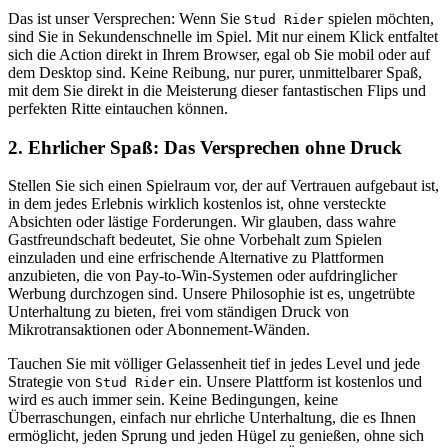
Das ist unser Versprechen: Wenn Sie
spielen möchten,
Stud Rider
sind Sie in Sekundenschnelle im Spiel. Mit nur einem Klick entfaltet
sich die Action direkt in Ihrem Browser, egal ob Sie mobil oder auf
dem Desktop sind. Keine Reibung, nur purer, unmittelbarer Spaß,
mit dem Sie direkt in die Meisterung dieser fantastischen Flips und
perfekten Ritte eintauchen können.
2. Ehrlicher Spaß: Das Versprechen ohne Druck
Stellen Sie sich einen Spielraum vor, der auf Vertrauen aufgebaut ist,
in dem jedes Erlebnis wirklich kostenlos ist, ohne versteckte
Absichten oder lästige Forderungen. Wir glauben, dass wahre
Gastfreundschaft bedeutet, Sie ohne Vorbehalt zum Spielen
einzuladen und eine erfrischende Alternative zu Plattformen
anzubieten, die von Pay-to-Win-Systemen oder aufdringlicher
Werbung durchzogen sind. Unsere Philosophie ist es, ungetrübte
Unterhaltung zu bieten, frei vom ständigen Druck von
Mikrotransaktionen oder Abonnement-Wänden.
Tauchen Sie mit völliger Gelassenheit tief in jedes Level und jede
Strategie von
ein. Unsere Plattform ist kostenlos und
Stud Rider
wird es auch immer sein. Keine Bedingungen, keine
Überraschungen, einfach nur ehrliche Unterhaltung, die es Ihnen
ermöglicht, jeden Sprung und jeden Hügel zu genießen, ohne sich