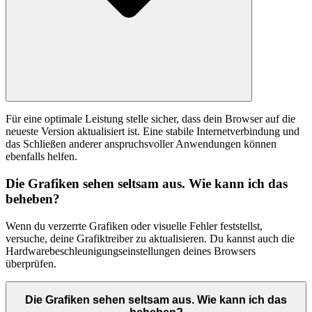
Für eine optimale Leistung stelle sicher, dass dein Browser auf die
neueste Version aktualisiert ist. Eine stabile Internetverbindung und
das Schließen anderer anspruchsvoller Anwendungen können
ebenfalls helfen.
Die Grafiken sehen seltsam aus. Wie kann ich das
beheben?
Wenn du verzerrte Grafiken oder visuelle Fehler feststellst,
versuche, deine Grafiktreiber zu aktualisieren. Du kannst auch die
Hardwarebeschleunigungseinstellungen deines Browsers
überprüfen.
Die Grafiken sehen seltsam aus. Wie kann ich das