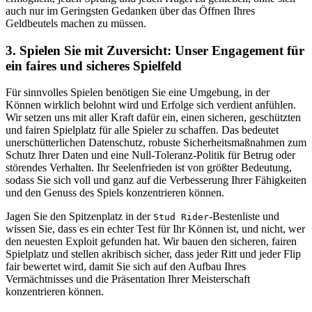
auch nur im Geringsten Gedanken über das Öffnen Ihres
Geldbeutels machen zu müssen.
3. Spielen Sie mit Zuversicht: Unser Engagement für
ein faires und sicheres Spielfeld
Für sinnvolles Spielen benötigen Sie eine Umgebung, in der
Können wirklich belohnt wird und Erfolge sich verdient anfühlen.
Wir setzen uns mit aller Kraft dafür ein, einen sicheren, geschützten
und fairen Spielplatz für alle Spieler zu schaffen. Das bedeutet
unerschütterlichen Datenschutz, robuste Sicherheitsmaßnahmen zum
Schutz Ihrer Daten und eine Null-Toleranz-Politik für Betrug oder
störendes Verhalten. Ihr Seelenfrieden ist von größter Bedeutung,
sodass Sie sich voll und ganz auf die Verbesserung Ihrer Fähigkeiten
und den Genuss des Spiels konzentrieren können.
Jagen Sie den Spitzenplatz in der
-Bestenliste und
Stud Rider
wissen Sie, dass es ein echter Test für Ihr Können ist, und nicht, wer
den neuesten Exploit gefunden hat. Wir bauen den sicheren, fairen
Spielplatz und stellen akribisch sicher, dass jeder Ritt und jeder Flip
fair bewertet wird, damit Sie sich auf den Aufbau Ihres
Vermächtnisses und die Präsentation Ihrer Meisterschaft
konzentrieren können.