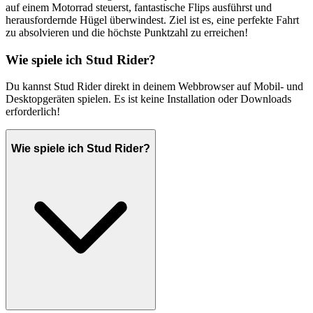
auf einem Motorrad steuerst, fantastische Flips ausführst und
herausfordernde Hügel überwindest. Ziel ist es, eine perfekte Fahrt
zu absolvieren und die höchste Punktzahl zu erreichen!
Wie spiele ich Stud Rider?
Du kannst Stud Rider direkt in deinem Webbrowser auf Mobil- und
Desktopgeräten spielen. Es ist keine Installation oder Downloads
erforderlich!
Wie spiele ich Stud Rider?