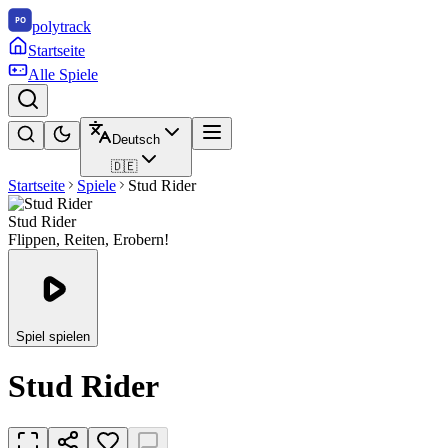
polytrack
Startseite
Alle Spiele
Deutsch
🇩🇪
Startseite
Spiele
Stud Rider
Stud Rider
Flippen, Reiten, Erobern!
Spiel spielen
Stud Rider