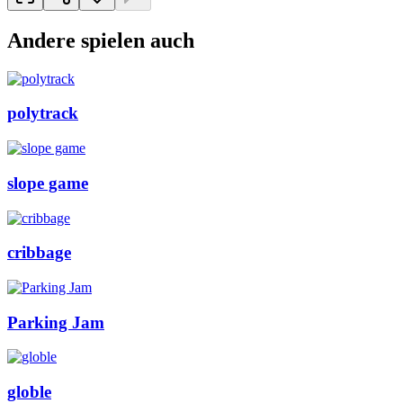
Andere spielen auch
polytrack
slope game
cribbage
Parking Jam
globle