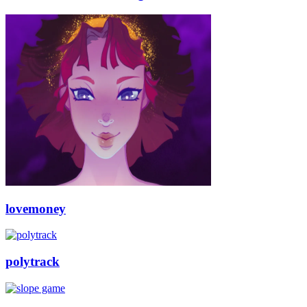
lovemoney
polytrack