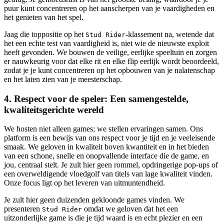
puur kunt concentreren op het aanscherpen van je vaardigheden en
het genieten van het spel.
Jaag die toppositie op het
-klassement na, wetende dat
Stud Rider
het een echte test van vaardigheid is, niet wie de nieuwste exploit
heeft gevonden. We bouwen de veilige, eerlijke speeltuin en zorgen
er nauwkeurig voor dat elke rit en elke flip eerlijk wordt beoordeeld,
zodat je je kunt concentreren op het opbouwen van je nalatenschap
en het laten zien van je meesterschap.
4. Respect voor de speler: Een samengestelde,
kwaliteitsgerichte wereld
We hosten niet alleen games; we stellen ervaringen samen. Ons
platform is een bewijs van ons respect voor je tijd en je veeleisende
smaak. We geloven in kwaliteit boven kwantiteit en in het bieden
van een schone, snelle en onopvallende interface die de game, en
jou, centraal stelt. Je zult hier geen rommel, opdringerige pop-ups of
een overweldigende vloedgolf van titels van lage kwaliteit vinden.
Onze focus ligt op het leveren van uitmuntendheid.
Je zult hier geen duizenden gekloonde games vinden. We
presenteren
omdat we geloven dat het een
Stud Rider
uitzonderlijke game is die je tijd waard is en echt plezier en een