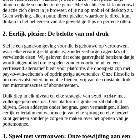
binnen enkele seconden in de game. Met slechts één klik ontvouwt
de actie zich direct in je browser, of je nu op mobiel of desktop zit.
Geen wrijving, alleen puur, direct plezier, waardoor je direct kunt
duiken in het beheersen van die geweldige flips en perfecte ritten.
2. Eerlijk plezier: De belofte van nul druk
Stel je een game-omgeving voor die is gebouwd op vertrouwen,
waar elke ervaring echt gratis is, zonder verborgen agenda's of
vervelende eisen. Wij geloven dat echte gastvrijheid betekent dat je
wordt uitgenodigd om te spelen zonder voorbehoud, en een
verfrissend alternatief biedt voor platforms die doorspekt zijn met
pay-to-win-schema's of opdringerige advertenties. Onze filosofie is
om onvervalst entertainment te bieden, vrij van de constante druk
van microtransacties of abonnementen.
Duik diep in elk niveau en elke strategie van
met
Stud Rider
volledige gemoedsrust. Ons platform is gratis en zal dat altijd
blijven. Geen addertjes onder het gras, geen verrassingen, alleen
eerlijk entertainment waarmee je van elke sprong en elke heuvel
kunt genieten zonder je zorgen te maken over het openen van je
portemonnee.
3. Speel met vertrouwen: Onze toewijding aan een