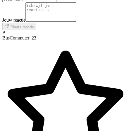
Jouw reactie
Plaats reactie
B
BusCommuter_23