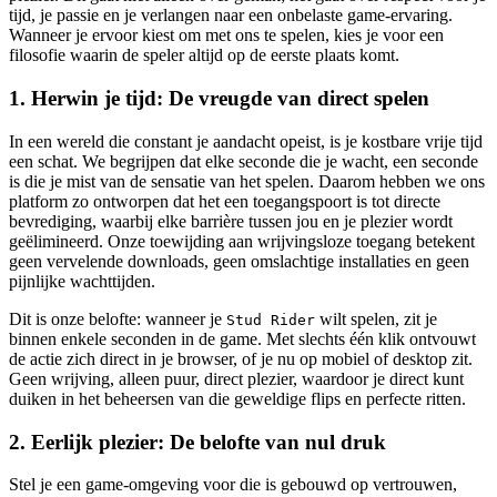
tijd, je passie en je verlangen naar een onbelaste game-ervaring.
Wanneer je ervoor kiest om met ons te spelen, kies je voor een
filosofie waarin de speler altijd op de eerste plaats komt.
1. Herwin je tijd: De vreugde van direct spelen
In een wereld die constant je aandacht opeist, is je kostbare vrije tijd
een schat. We begrijpen dat elke seconde die je wacht, een seconde
is die je mist van de sensatie van het spelen. Daarom hebben we ons
platform zo ontworpen dat het een toegangspoort is tot directe
bevrediging, waarbij elke barrière tussen jou en je plezier wordt
geëlimineerd. Onze toewijding aan wrijvingsloze toegang betekent
geen vervelende downloads, geen omslachtige installaties en geen
pijnlijke wachttijden.
Dit is onze belofte: wanneer je
wilt spelen, zit je
Stud Rider
binnen enkele seconden in de game. Met slechts één klik ontvouwt
de actie zich direct in je browser, of je nu op mobiel of desktop zit.
Geen wrijving, alleen puur, direct plezier, waardoor je direct kunt
duiken in het beheersen van die geweldige flips en perfecte ritten.
2. Eerlijk plezier: De belofte van nul druk
Stel je een game-omgeving voor die is gebouwd op vertrouwen,