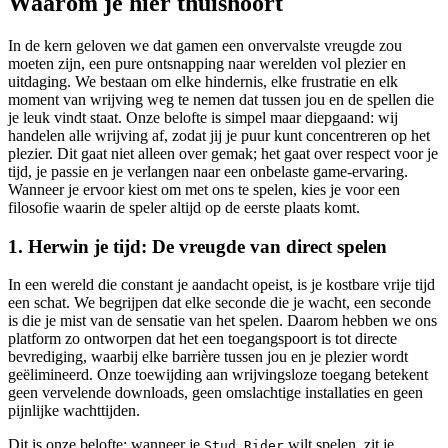
Waarom je hier thuishoort
In de kern geloven we dat gamen een onvervalste vreugde zou
moeten zijn, een pure ontsnapping naar werelden vol plezier en
uitdaging. We bestaan om elke hindernis, elke frustratie en elk
moment van wrijving weg te nemen dat tussen jou en de spellen die
je leuk vindt staat. Onze belofte is simpel maar diepgaand: wij
handelen alle wrijving af, zodat jij je puur kunt concentreren op het
plezier. Dit gaat niet alleen over gemak; het gaat over respect voor je
tijd, je passie en je verlangen naar een onbelaste game-ervaring.
Wanneer je ervoor kiest om met ons te spelen, kies je voor een
filosofie waarin de speler altijd op de eerste plaats komt.
1. Herwin je tijd: De vreugde van direct spelen
In een wereld die constant je aandacht opeist, is je kostbare vrije tijd
een schat. We begrijpen dat elke seconde die je wacht, een seconde
is die je mist van de sensatie van het spelen. Daarom hebben we ons
platform zo ontworpen dat het een toegangspoort is tot directe
bevrediging, waarbij elke barrière tussen jou en je plezier wordt
geëlimineerd. Onze toewijding aan wrijvingsloze toegang betekent
geen vervelende downloads, geen omslachtige installaties en geen
pijnlijke wachttijden.
Dit is onze belofte: wanneer je
wilt spelen, zit je
Stud Rider