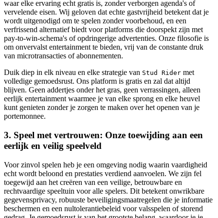
waar elke ervaring echt gratis is, zonder verborgen agenda's of
vervelende eisen. Wij geloven dat echte gastvrijheid betekent dat je
wordt uitgenodigd om te spelen zonder voorbehoud, en een
verfrissend alternatief biedt voor platforms die doorspekt zijn met
pay-to-win-schema's of opdringerige advertenties. Onze filosofie is
om onvervalst entertainment te bieden, vrij van de constante druk
van microtransacties of abonnementen.
Duik diep in elk niveau en elke strategie van
met
Stud Rider
volledige gemoedsrust. Ons platform is gratis en zal dat altijd
blijven. Geen addertjes onder het gras, geen verrassingen, alleen
eerlijk entertainment waarmee je van elke sprong en elke heuvel
kunt genieten zonder je zorgen te maken over het openen van je
portemonnee.
3. Speel met vertrouwen: Onze toewijding aan een
eerlijk en veilig speelveld
Voor zinvol spelen heb je een omgeving nodig waarin vaardigheid
echt wordt beloond en prestaties verdiend aanvoelen. We zijn fel
toegewijd aan het creëren van een veilige, betrouwbare en
rechtvaardige speeltuin voor alle spelers. Dit betekent onwrikbare
gegevensprivacy, robuuste beveiligingsmaatregelen die je informatie
beschermen en een nultolerantiebeleid voor valsspelen of storend
gedrag. Je gemoedsrust is van het grootste belang, waardoor je je