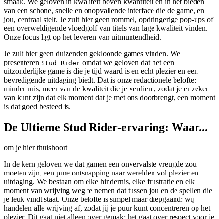
smaak. We geloven in kwaliteit boven kwantiteit en in het bieden
van een schone, snelle en onopvallende interface die de game, en
jou, centraal stelt. Je zult hier geen rommel, opdringerige pop-ups of
een overweldigende vloedgolf van titels van lage kwaliteit vinden.
Onze focus ligt op het leveren van uitmuntendheid.
Je zult hier geen duizenden gekloonde games vinden. We
presenteren
omdat we geloven dat het een
Stud Rider
uitzonderlijke game is die je tijd waard is en echt plezier en een
bevredigende uitdaging biedt. Dat is onze redactionele belofte:
minder ruis, meer van de kwaliteit die je verdient, zodat je er zeker
van kunt zijn dat elk moment dat je met ons doorbrengt, een moment
is dat goed besteed is.
De Ultieme Stud Rider-ervaring: Waar...
om je hier thuishoort
In de kern geloven we dat gamen een onvervalste vreugde zou
moeten zijn, een pure ontsnapping naar werelden vol plezier en
uitdaging. We bestaan om elke hindernis, elke frustratie en elk
moment van wrijving weg te nemen dat tussen jou en de spellen die
je leuk vindt staat. Onze belofte is simpel maar diepgaand: wij
handelen alle wrijving af, zodat jij je puur kunt concentreren op het
plezier. Dit gaat niet alleen over gemak; het gaat over respect voor je