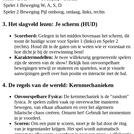
Speler 1 Beweging
W, A, S, D
Speler 2 Beweging
Pijl omhoog, omlaag, links, rechts
3. Het slagveld lezen: Je scherm (HUD)
Scorebord:
Gelegen in het midden bovenaan het scherm, dit
toont de huidige score voor Speler 1 (links) en Speler 2
(rechts). Houd dit in de gaten om te weten wie er voorstaat en
hoe dicht je bij de overwinning bent!
Karaktermodellen:
Je twee willekeurig gegenereerde spelers
zijn de sterren van de show! Bekijk hun onvoorspelbare
bewegingen terwijl ze stuiteren en spartelen, wat je visuele
aanwijzingen geeft over hun positie en interactie met de bal.
4. De regels van de wereld: Kernmechanieken
Onvoorspelbare Fysica:
De kernmechaniek is de "random"
fysica. Je spelers zullen vaak op onverwachte manieren
bewegen, van elkaar afkaatsen en over het algemeen
hilarische chaos creëren. Omarm het! Gebruik het momentum
in je voordeel.
Scoren:
Om een punt te scoren, moet je de bal door de ring
van je tegenstander krijgen. Het spel wordt automatisch