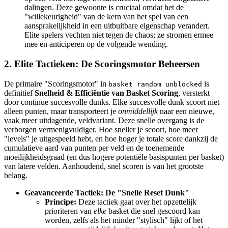
dalingen. Deze gewoonte is cruciaal omdat het de
"willekeurigheid" van de kern van het spel van een
aansprakelijkheid in een uitbuitbare eigenschap verandert.
Elite spelers vechten niet tegen de chaos; ze stromen ermee
mee en anticiperen op de volgende wending.
2. Elite Tactieken: De Scoringsmotor Beheersen
De primaire "Scoringsmotor" in
is
basket random unblocked
definitief
Snelheid & Efficiëntie van Basket Scoring
, versterkt
door continue succesvolle dunks. Elke succesvolle dunk scoort niet
alleen punten, maar transporteert je
onmiddellijk
naar een nieuwe,
vaak meer uitdagende, veldvariant. Deze snelle overgang is de
verborgen vermenigvuldiger. Hoe sneller je scoort, hoe meer
"levels" je uitgespeeld hebt, en hoe hoger je totale score dankzij de
cumulatieve aard van punten per veld en de toenemende
moeilijkheidsgraad (en dus hogere potentiële basispunten per basket)
van latere velden. Aanhoudend, snel scoren is van het grootste
belang.
Geavanceerde Tactiek: De "Snelle Reset Dunk"
Principe:
Deze tactiek gaat over het opzettelijk
prioriteren van
elke
basket die snel gescoord kan
worden, zelfs als het minder "stylisch" lijkt of het