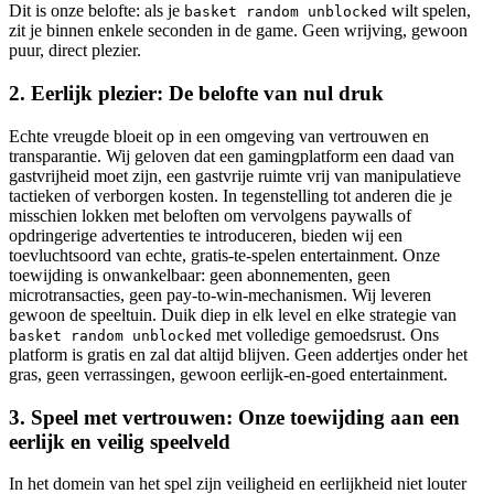
Dit is onze belofte: als je
wilt spelen,
basket random unblocked
zit je binnen enkele seconden in de game. Geen wrijving, gewoon
puur, direct plezier.
2. Eerlijk plezier: De belofte van nul druk
Echte vreugde bloeit op in een omgeving van vertrouwen en
transparantie. Wij geloven dat een gamingplatform een daad van
gastvrijheid moet zijn, een gastvrije ruimte vrij van manipulatieve
tactieken of verborgen kosten. In tegenstelling tot anderen die je
misschien lokken met beloften om vervolgens paywalls of
opdringerige advertenties te introduceren, bieden wij een
toevluchtsoord van echte, gratis-te-spelen entertainment. Onze
toewijding is onwankelbaar: geen abonnementen, geen
microtransacties, geen pay-to-win-mechanismen. Wij leveren
gewoon de speeltuin. Duik diep in elk level en elke strategie van
met volledige gemoedsrust. Ons
basket random unblocked
platform is gratis en zal dat altijd blijven. Geen addertjes onder het
gras, geen verrassingen, gewoon eerlijk-en-goed entertainment.
3. Speel met vertrouwen: Onze toewijding aan een
eerlijk en veilig speelveld
In het domein van het spel zijn veiligheid en eerlijkheid niet louter