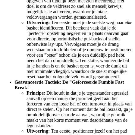
opgeven van tijdelijk bezit met zich meebrengt. Het
doel is om de veldreset zo snel als menselijkerwijs
mogelijk is te activeren, waardoor je totale
veldovergangen worden gemaximaliseerd.
Uitvoering:
Ten eerste moet je de snelste weg naar
elke
basket identificeren. Dit betekent vaak dat je de
"perfecte" opstelling negeert en in plaats daarvan gaat
voor directe, opportunistische put-backs of snelle,
onbetwiste lay-ups. Vervolgens moet je de drang
weerstaan om te dribbelen of je opnieuw te positioneren
voor een "beter" schot; als je een duidelijk pad hebt,
neem het dan onmiddellijk. Ten slotte, wanneer de bal
in je handen is en de basket open is, voer de dunk uit
met minimale vliegtijd, waardoor de snelst mogelijke
reset naar het volgende veld wordt gegarandeerd.
Geavanceerde Tactiek: De "Geforceerde Fumble Fast
Break"
Principe:
Dit houdt in dat je je tegenstander agressief
aanvalt op een manier die prioriteit geeft aan het
forceren van een losse bal of een turnover, in plaats van
direct te stelen. Op het moment dat de bal losraakt, ga je
onmiddellijk over naar de aanval, waarbij je gebruik
maakt van het korte moment van desoriëntatie van de
tegenstander.
Uitvoering:
Ten eerste, positioneer jezelf om het pad