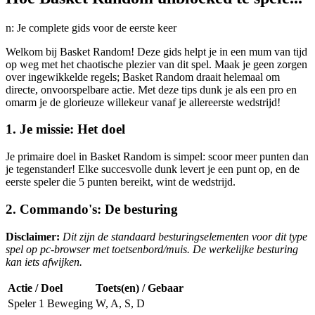
n: Je complete gids voor de eerste keer
Welkom bij Basket Random! Deze gids helpt je in een mum van tijd
op weg met het chaotische plezier van dit spel. Maak je geen zorgen
over ingewikkelde regels; Basket Random draait helemaal om
directe, onvoorspelbare actie. Met deze tips dunk je als een pro en
omarm je de glorieuze willekeur vanaf je allereerste wedstrijd!
1. Je missie: Het doel
Je primaire doel in Basket Random is simpel: scoor meer punten dan
je tegenstander! Elke succesvolle dunk levert je een punt op, en de
eerste speler die 5 punten bereikt, wint de wedstrijd.
2. Commando's: De besturing
Disclaimer:
Dit zijn de standaard besturingselementen voor dit type
spel op pc-browser met toetsenbord/muis. De werkelijke besturing
kan iets afwijken.
Actie / Doel
Toets(en) / Gebaar
Speler 1 Beweging
W, A, S, D