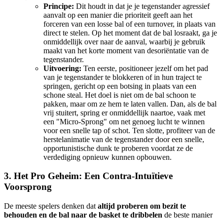
Principe:
Dit houdt in dat je je tegenstander agressief
aanvalt op een manier die prioriteit geeft aan het
forceren van een losse bal of een turnover, in plaats van
direct te stelen. Op het moment dat de bal losraakt, ga je
onmiddellijk over naar de aanval, waarbij je gebruik
maakt van het korte moment van desoriëntatie van de
tegenstander.
Uitvoering:
Ten eerste, positioneer jezelf om het pad
van je tegenstander te blokkeren of in hun traject te
springen, gericht op een botsing in plaats van een
schone steal. Het doel is niet om de bal schoon te
pakken, maar om ze hem te laten vallen. Dan, als de bal
vrij stuitert, spring er onmiddellijk naartoe, vaak met
een "Micro-Sprong" om net genoeg lucht te winnen
voor een snelle tap of schot. Ten slotte, profiteer van de
herstelanimatie van de tegenstander door een snelle,
opportunistische dunk te proberen voordat ze de
verdediging opnieuw kunnen opbouwen.
3. Het Pro Geheim: Een Contra-Intuïtieve
Voorsprong
De meeste spelers denken dat
altijd proberen om bezit te
behouden en de bal naar de basket te dribbelen
de beste manier