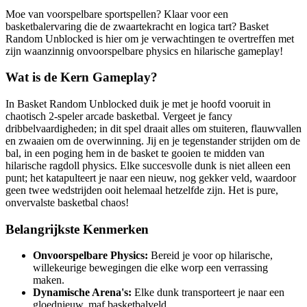
Moe van voorspelbare sportspellen? Klaar voor een
basketbalervaring die de zwaartekracht en logica tart? Basket
Random Unblocked is hier om je verwachtingen te overtreffen met
zijn waanzinnig onvoorspelbare physics en hilarische gameplay!
Wat is de Kern Gameplay?
In Basket Random Unblocked duik je met je hoofd vooruit in
chaotisch 2-speler arcade basketbal. Vergeet je fancy
dribbelvaardigheden; in dit spel draait alles om stuiteren, flauwvallen
en zwaaien om de overwinning. Jij en je tegenstander strijden om de
bal, in een poging hem in de basket te gooien te midden van
hilarische ragdoll physics. Elke succesvolle dunk is niet alleen een
punt; het katapulteert je naar een nieuw, nog gekker veld, waardoor
geen twee wedstrijden ooit helemaal hetzelfde zijn. Het is pure,
onvervalste basketbal chaos!
Belangrijkste Kenmerken
Onvoorspelbare Physics:
Bereid je voor op hilarische,
willekeurige bewegingen die elke worp een verrassing
maken.
Dynamische Arena's:
Elke dunk transporteert je naar een
gloednieuw, maf basketbalveld.