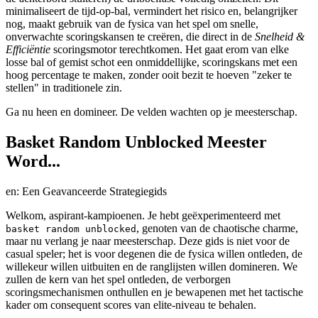
minimaliseert de tijd-op-bal, vermindert het risico en, belangrijker
nog, maakt gebruik van de fysica van het spel om snelle,
onverwachte scoringskansen te creëren, die direct in de
Snelheid &
Efficiëntie
scoringsmotor terechtkomen. Het gaat erom van elke
losse bal of gemist schot een onmiddellijke, scoringskans met een
hoog percentage te maken, zonder ooit bezit te hoeven "zeker te
stellen" in traditionele zin.
Ga nu heen en domineer. De velden wachten op je meesterschap.
Basket Random Unblocked Meester
Word...
en: Een Geavanceerde Strategiegids
Welkom, aspirant-kampioenen. Je hebt geëxperimenteerd met
, genoten van de chaotische charme,
basket random unblocked
maar nu verlang je naar meesterschap. Deze gids is niet voor de
casual speler; het is voor degenen die de fysica willen ontleden, de
willekeur willen uitbuiten en de ranglijsten willen domineren. We
zullen de kern van het spel ontleden, de verborgen
scoringsmechanismen onthullen en je bewapenen met het tactische
kader om consequent scores van elite-niveau te behalen.