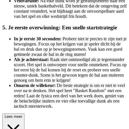
Veldvariatie:
Na elke dunk word je getransporteerd naar een
nieuw, uniek basketbalveld. Dit betekent dat de omgeving zelf
constant verandert, wat bijdraagt aan de onvoorspelbare aard
van het spel en elke wedstrijd fris houdt.
5. Je eerste overwinning: Een snelle startstrategie
In je eerste 30 seconden:
Probeer niet te precies te zijn met je
bewegingen. Focus op het krijgen van je speler dicht bij de
bal en druk dan op je bewegingstoetsen. Vaak kan een goed
getimede zwaai de bal in de ring sturen!
Als je achterstaat:
Raak niet ontmoedigd als je tegenstander
scoort. Het spel is ontworpen voor snelle ommekeer. Focus op
het eerst bij de bal komen bij de reset en probeer een snelle
counter-dunk. Soms is het gewoon tegen de bal aan stuiteren
genoeg om hem erin te krijgen!
Omarm de willekeur:
De beste strategie is om er niet te veel
over na te denken. Het spel heet "Basket Random" met een
reden! Laat de fysica een deel van het werk doen, geniet van
de belachelijke stuiters en vier elke toevallige dunk als een
tactisch meesterwerk.
Lees meer