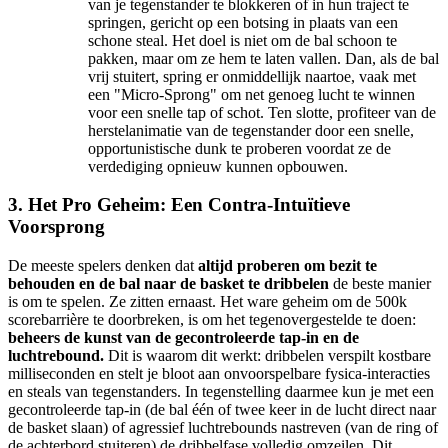
van je tegenstander te blokkeren of in hun traject te
springen, gericht op een botsing in plaats van een
schone steal. Het doel is niet om de bal schoon te
pakken, maar om ze hem te laten vallen. Dan, als de bal
vrij stuitert, spring er onmiddellijk naartoe, vaak met
een "Micro-Sprong" om net genoeg lucht te winnen
voor een snelle tap of schot. Ten slotte, profiteer van de
herstelanimatie van de tegenstander door een snelle,
opportunistische dunk te proberen voordat ze de
verdediging opnieuw kunnen opbouwen.
3. Het Pro Geheim: Een Contra-Intuïtieve
Voorsprong
De meeste spelers denken dat
altijd proberen om bezit te
behouden en de bal naar de basket te dribbelen
de beste manier
is om te spelen. Ze zitten ernaast. Het ware geheim om de 500k
scorebarrière te doorbreken, is om het tegenovergestelde te doen:
beheers de kunst van de gecontroleerde tap-in en de
luchtrebound.
Dit is waarom dit werkt: dribbelen verspilt kostbare
milliseconden en stelt je bloot aan onvoorspelbare fysica-interacties
en steals van tegenstanders. In tegenstelling daarmee kun je met een
gecontroleerde tap-in (de bal één of twee keer in de lucht direct naar
de basket slaan) of agressief luchtrebounds nastreven (van de ring of
de achterbord stuiteren) de dribbelfase volledig omzeilen. Dit