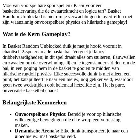
Moe van voorspelbare sportspellen? Klaar voor een
basketbalervaring die de zwaartekracht en logica tart? Basket
Random Unblocked is hier om je verwachtingen te overtreffen met
zijn waanzinnig onvoorspelbare physics en hilarische gameplay!
Wat is de Kern Gameplay?
In Basket Random Unblocked duik je met je hoofd vooruit in
chaotisch 2-speler arcade basketbal. Vergeet je fancy
dribbelvaardigheden; in dit spel draait alles om stuiteren, flauwvallen
en zwaaien om de overwinning. Jij en je tegenstander strijden om de
bal, in een poging hem in de basket te gooien te midden van
hilarische ragdoll physics. Elke succesvolle dunk is niet alleen een
punt; het katapulteert je naar een nieuw, nog gekker veld, waardoor
geen twee wedstrijden ooit helemaal hetzelfde zijn. Het is pure,
onvervalste basketbal chaos!
Belangrijkste Kenmerken
Onvoorspelbare Physics:
Bereid je voor op hilarische,
willekeurige bewegingen die elke worp een verrassing
maken.
Dynamische Arena's:
Elke dunk transporteert je naar een
gloednieuw, maf basketbalveld.