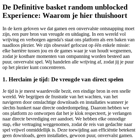
De Definitive basket random unblocked
Experience: Waarom je hier thuishoort
In de kern geloven we dat gamen een onvervalste ontsnapping moet
zijn, een pure bron van vreugde en uitdaging. In een wereld vol
wrijving en verborgen agenda's staat ons platform als een baken van
naadloos plezier. We zijn obsessief gefocust op één enkele missie:
elke barrière tussen jou en de games waar je van houdt wegnemen,
zodat je kostbare momenten van ontspanning worden besteed aan
puur, onvervalst spel. Wij handelen alle wrijving af, zodat jij je puur
op het plezier kunt concentreren.
1. Herclaim je tijd: De vreugde van direct spelen
Je tijd is je meest waardevolle bezit, een eindige bron in een snelle
wereld. We begrijpen de frustratie van het wachten, van het
navigeren door omslachtige downloads en installaties wanneer je
slechts hunkert naar directe onderdompeling. Daarom hebben we
ons platform zo ontworpen dat het je klok respecteert, je verlangen
naar directe bevrediging eer aandoet. We hebben elke onnodige
stap, elke vertraging weggenomen, zodat de reis van gedachte naar
spel vrijwel onmiddellijk is. Deze toewijding aan efficiëntie betekent
geen downloads, geen installaties, gewoon puur, onvervalst gamen.