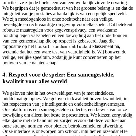
functies; ze zijn de hoeksteen van een werkelijk zinvolle ervaring.
We begrijpen dat je gemoedsrust van het grootste belang is en dat de
integriteit van je prestaties afhankelijk is van een gelijk speelveld.
We zijn meedogenloos in onze zoektocht naar een veilige,
beveiligde en rechtvaardige omgeving voor elke speler. Dit betekent
robuuste maatregelen voor gegevensprivacy, een waakzame
houding tegen valsspelen en een toewijding aan het onderhouden
van een gemeenschap die op respect is gebaseerd. Jaag die
toppositie op het
klassement na,
basket random unblocked
wetende dat het een ware test van vaardigheid is. Wij bouwen de
veilige, eerlijke speeltuin, zodat jij je kunt concentreren op het
bouwen van je nalatenschap.
4. Respect voor de speler: Een samengestelde,
kwaliteit-voor-alles wereld
We geloven niet in het overweldigen van je met eindeloze,
middelmatige opties. We geloven in kwaliteit boven kwantiteit, in
het respecteren van je intelligentie en onderscheidingsvermogen.
Ons platform is een samengestelde collectie, een bewijs van onze
toewijding om alleen het beste te presenteren. We kiezen zorgvuldig
elke game met de hand uit en zorgen ervoor dat deze voldoet aan
onze strenge normen voor plezier, betrokkenheid en afwerking.
Onze interface is ontworpen om schoon, intuïtief en razendsnel te