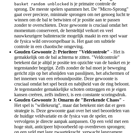
is je primaire controle de
basket random unblocked
sprong. De meeste spelers spammen het. De "Micro-Sprong"
gaat over precieze, minimale sprongen om net genoeg lucht te
winnen om de bal te betwisten of je positie aan te passen
zonder te overschieten. Deze gewoonte is cruciaal omdat het
momentum conserveert, de hersteltijd verkort en veel
nauwkeurigere balinteractie mogelijk maakt in een spel waar
de fysica wild onvoorspelbaar is. Het gaat om subtiele
controle in een chaotische omgeving.
Gouden Gewoonte 2: Prioriteer "Veldcontrole"
- Het is
gemakkelijk om de bal achterna te zitten. "Veldcontrole"
betekent dat je altijd je positie ten opzichte van de basket en je
tegenstander begrijpt. Zelfs zonder de bal moet je beweging
gericht zijn op het afsnijden van passlijnen, het afschermen of
het innemen van een reboundpositie. Deze gewoonte is
cruciaal omdat het spel bezit en nabijheid van de ring beloont.
Je tegenstander gemakkelijke schoten ontzeggen en je eigen
kansen creëren, zelfs indirect, is een constante scoringsdruk.
Gouden Gewoonte 3: Omarm de "Berekende Chaos"
-
Het spel is "willekeurig", maar dat betekent niet dat er geen
strategie is. Deze gewoonte gaat over het snel beoordelen van
de huidige veldvariatie en de fysica van de speler, en
vervolgens je directe aanpak aanpassen. Op een veld met een
hoge stuit, anticipeer bijvoorbeeld op overdreven sprongen;
op een veld met lage zwaartekracht, verwacht langzamere