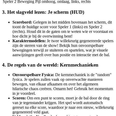
Speler 2 Beweging
Pijl omhoog, omlaag, links, rechts
3. Het slagveld lezen: Je scherm (HUD)
Scorebord:
Gelegen in het midden bovenaan het scherm, dit
toont de huidige score voor Speler 1 (links) en Speler 2
(rechts). Houd dit in de gaten om te weten wie er voorstaat en
hoe dicht je bij de overwinning bent!
Karaktermodellen:
Je twee willekeurig gegenereerde spelers
zijn de sterren van de show! Bekijk hun onvoorspelbare
bewegingen terwijl ze stuiteren en spartelen, wat je visuele
aanwijzingen geeft over hun positie en interactie met de bal.
4. De regels van de wereld: Kernmechanieken
Onvoorspelbare Fysica:
De kernmechaniek is de "random"
fysica. Je spelers zullen vaak op onverwachte manieren
bewegen, van elkaar afkaatsen en over het algemeen
hilarische chaos creëren. Omarm het! Gebruik het momentum
in je voordeel.
Scoren:
Om een punt te scoren, moet je de bal door de ring
van je tegenstander krijgen. Het spel wordt automatisch
gereset na elke score, waardoor je naar een nieuw, willekeurig
gegenereerd veld gaat.