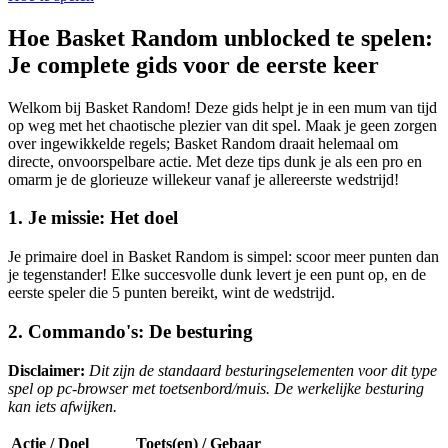
Hoe Basket Random unblocked te spelen:
Je complete gids voor de eerste keer
Welkom bij Basket Random! Deze gids helpt je in een mum van tijd
op weg met het chaotische plezier van dit spel. Maak je geen zorgen
over ingewikkelde regels; Basket Random draait helemaal om
directe, onvoorspelbare actie. Met deze tips dunk je als een pro en
omarm je de glorieuze willekeur vanaf je allereerste wedstrijd!
1. Je missie: Het doel
Je primaire doel in Basket Random is simpel: scoor meer punten dan
je tegenstander! Elke succesvolle dunk levert je een punt op, en de
eerste speler die 5 punten bereikt, wint de wedstrijd.
2. Commando's: De besturing
Disclaimer:
Dit zijn de standaard besturingselementen voor dit type
spel op pc-browser met toetsenbord/muis. De werkelijke besturing
kan iets afwijken.
Actie / Doel
Toets(en) / Gebaar