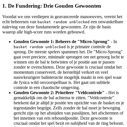
1. De Fundering: Drie Gouden Gewoonten
Voordat we ons verdiepen in geavanceerde manoeuvres, vereist het
echt beheersen van
een onwankelbare
basket random unblocked
naleving van deze fundamentele gewoonten. Ze zijn de basis
waarop alle high-score runs worden gebouwd.
Gouden Gewoonte 1: Beheers de "Micro-Sprong"
- In
is je primaire controle de
basket random unblocked
sprong. De meeste spelers spammen het. De "Micro-Sprong"
gaat over precieze, minimale sprongen om net genoeg lucht te
winnen om de bal te betwisten of je positie aan te passen
zonder te overschieten. Deze gewoonte is cruciaal omdat het
momentum conserveert, de hersteltijd verkort en veel
nauwkeurigere balinteractie mogelijk maakt in een spel waar
de fysica wild onvoorspelbaar is. Het gaat om subtiele
controle in een chaotische omgeving.
Gouden Gewoonte 2: Prioriteer "Veldcontrole"
- Het is
gemakkelijk om de bal achterna te zitten. "Veldcontrole"
betekent dat je altijd je positie ten opzichte van de basket en je
tegenstander begrijpt. Zelfs zonder de bal moet je beweging
gericht zijn op het afsnijden van passlijnen, het afschermen of
het innemen van een reboundpositie. Deze gewoonte is
cruciaal omdat het spel bezit en nabijheid van de ring beloont.