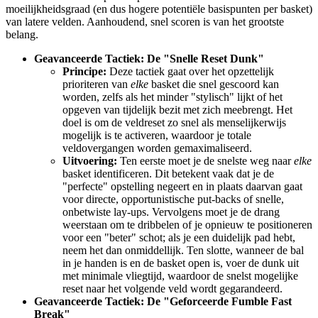
moeilijkheidsgraad (en dus hogere potentiële basispunten per basket)
van latere velden. Aanhoudend, snel scoren is van het grootste
belang.
Geavanceerde Tactiek: De "Snelle Reset Dunk"
Principe:
Deze tactiek gaat over het opzettelijk
prioriteren van
elke
basket die snel gescoord kan
worden, zelfs als het minder "stylisch" lijkt of het
opgeven van tijdelijk bezit met zich meebrengt. Het
doel is om de veldreset zo snel als menselijkerwijs
mogelijk is te activeren, waardoor je totale
veldovergangen worden gemaximaliseerd.
Uitvoering:
Ten eerste moet je de snelste weg naar
elke
basket identificeren. Dit betekent vaak dat je de
"perfecte" opstelling negeert en in plaats daarvan gaat
voor directe, opportunistische put-backs of snelle,
onbetwiste lay-ups. Vervolgens moet je de drang
weerstaan om te dribbelen of je opnieuw te positioneren
voor een "beter" schot; als je een duidelijk pad hebt,
neem het dan onmiddellijk. Ten slotte, wanneer de bal
in je handen is en de basket open is, voer de dunk uit
met minimale vliegtijd, waardoor de snelst mogelijke
reset naar het volgende veld wordt gegarandeerd.
Geavanceerde Tactiek: De "Geforceerde Fumble Fast
Break"