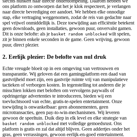
slechts hunkert naar directe onderdompeling. Daarom hebben we
ons platform zo ontworpen dat het je klok respecteert, je verlangen
naar directe bevrediging eer aandoet. We hebben elke onnodige
stap, elke vertraging weggenomen, zodat de reis van gedachte naar
spel vrijwel onmiddellijk is. Deze toewijding aan efficiëntie betekent
geen downloads, geen installaties, gewoon puur, onvervalst gamen.
Dit is onze belofte: als je
wilt spelen,
basket random unblocked
zit je binnen enkele seconden in de game. Geen wrijving, gewoon
puur, direct plezier.
2. Eerlijk plezier: De belofte van nul druk
Echte vreugde bloeit op in een omgeving van vertrouwen en
transparantie. Wij geloven dat een gamingplatform een daad van
gastvrijheid moet zijn, een gastvrije ruimte vrij van manipulatieve
tactieken of verborgen kosten. In tegenstelling tot anderen die je
misschien lokken met beloften om vervolgens paywalls of
opdringerige advertenties te introduceren, bieden wij een
toevluchtsoord van echte, gratis-te-spelen entertainment. Onze
toewijding is onwankelbaar: geen abonnementen, geen
microtransacties, geen pay-to-win-mechanismen. Wij leveren
gewoon de speeltuin. Duik diep in elk level en elke strategie van
met volledige gemoedsrust. Ons
basket random unblocked
platform is gratis en zal dat altijd blijven. Geen addertjes onder het
gras, geen verrassingen, gewoon eerlijk-en-goed entertainment.