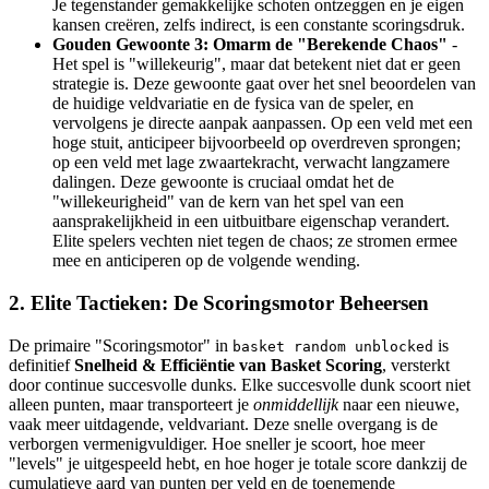
Je tegenstander gemakkelijke schoten ontzeggen en je eigen
kansen creëren, zelfs indirect, is een constante scoringsdruk.
Gouden Gewoonte 3: Omarm de "Berekende Chaos"
-
Het spel is "willekeurig", maar dat betekent niet dat er geen
strategie is. Deze gewoonte gaat over het snel beoordelen van
de huidige veldvariatie en de fysica van de speler, en
vervolgens je directe aanpak aanpassen. Op een veld met een
hoge stuit, anticipeer bijvoorbeeld op overdreven sprongen;
op een veld met lage zwaartekracht, verwacht langzamere
dalingen. Deze gewoonte is cruciaal omdat het de
"willekeurigheid" van de kern van het spel van een
aansprakelijkheid in een uitbuitbare eigenschap verandert.
Elite spelers vechten niet tegen de chaos; ze stromen ermee
mee en anticiperen op de volgende wending.
2. Elite Tactieken: De Scoringsmotor Beheersen
De primaire "Scoringsmotor" in
is
basket random unblocked
definitief
Snelheid & Efficiëntie van Basket Scoring
, versterkt
door continue succesvolle dunks. Elke succesvolle dunk scoort niet
alleen punten, maar transporteert je
onmiddellijk
naar een nieuwe,
vaak meer uitdagende, veldvariant. Deze snelle overgang is de
verborgen vermenigvuldiger. Hoe sneller je scoort, hoe meer
"levels" je uitgespeeld hebt, en hoe hoger je totale score dankzij de
cumulatieve aard van punten per veld en de toenemende