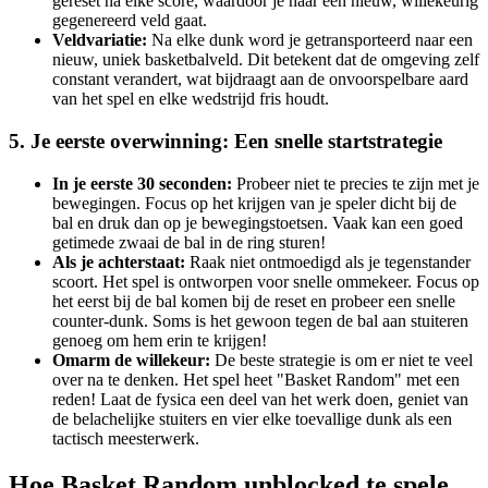
gereset na elke score, waardoor je naar een nieuw, willekeurig
gegenereerd veld gaat.
Veldvariatie:
Na elke dunk word je getransporteerd naar een
nieuw, uniek basketbalveld. Dit betekent dat de omgeving zelf
constant verandert, wat bijdraagt aan de onvoorspelbare aard
van het spel en elke wedstrijd fris houdt.
5. Je eerste overwinning: Een snelle startstrategie
In je eerste 30 seconden:
Probeer niet te precies te zijn met je
bewegingen. Focus op het krijgen van je speler dicht bij de
bal en druk dan op je bewegingstoetsen. Vaak kan een goed
getimede zwaai de bal in de ring sturen!
Als je achterstaat:
Raak niet ontmoedigd als je tegenstander
scoort. Het spel is ontworpen voor snelle ommekeer. Focus op
het eerst bij de bal komen bij de reset en probeer een snelle
counter-dunk. Soms is het gewoon tegen de bal aan stuiteren
genoeg om hem erin te krijgen!
Omarm de willekeur:
De beste strategie is om er niet te veel
over na te denken. Het spel heet "Basket Random" met een
reden! Laat de fysica een deel van het werk doen, geniet van
de belachelijke stuiters en vier elke toevallige dunk als een
tactisch meesterwerk.
Hoe Basket Random unblocked te spele...