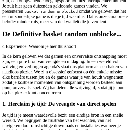
zijn, een onopvallende toegangspoort tot uitzonderlijk entertainment.
Je zult hier geen duizenden gekloonde games vinden. We
presenteren
omdat we geloven dat het
basket random unblocked
een uitzonderlijke game is die je tijd waard is. Dat is onze curatoriële
belofte: minder ruis, meer van de kwaliteit die je verdient.
De Definitive basket random unblocke...
d Experience: Waarom je hier thuishoort
In de kern geloven we dat gamen een onvervalste ontsnapping moet
zijn, een pure bron van vreugde en uitdaging. In een wereld vol
wrijving en verborgen agenda's staat ons platform als een baken van
naadloos plezier. We zijn obsessief gefocust op één enkele missie:
elke barrière tussen jou en de games waar je van houdt wegnemen,
zodat je kostbare momenten van ontspanning worden besteed aan
puur, onvervalst spel. Wij handelen alle wrijving af, zodat jij je puur
op het plezier kunt concentreren.
1. Herclaim je tijd: De vreugde van direct spelen
Je tijd is je meest waardevolle bezit, een eindige bron in een snelle
wereld. We begrijpen de frustratie van het wachten, van het
navigeren door omslachtige downloads en installaties wanneer je