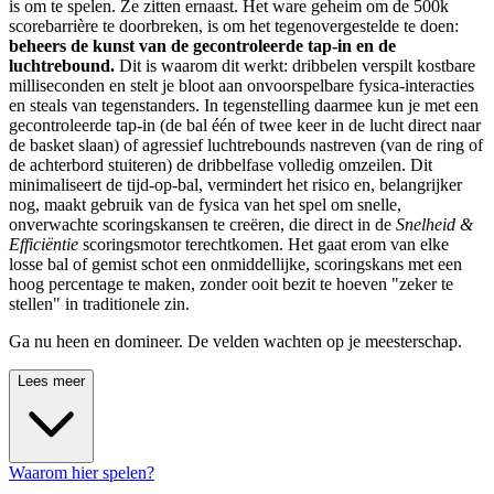
is om te spelen. Ze zitten ernaast. Het ware geheim om de 500k
scorebarrière te doorbreken, is om het tegenovergestelde te doen:
beheers de kunst van de gecontroleerde tap-in en de
luchtrebound.
Dit is waarom dit werkt: dribbelen verspilt kostbare
milliseconden en stelt je bloot aan onvoorspelbare fysica-interacties
en steals van tegenstanders. In tegenstelling daarmee kun je met een
gecontroleerde tap-in (de bal één of twee keer in de lucht direct naar
de basket slaan) of agressief luchtrebounds nastreven (van de ring of
de achterbord stuiteren) de dribbelfase volledig omzeilen. Dit
minimaliseert de tijd-op-bal, vermindert het risico en, belangrijker
nog, maakt gebruik van de fysica van het spel om snelle,
onverwachte scoringskansen te creëren, die direct in de
Snelheid &
Efficiëntie
scoringsmotor terechtkomen. Het gaat erom van elke
losse bal of gemist schot een onmiddellijke, scoringskans met een
hoog percentage te maken, zonder ooit bezit te hoeven "zeker te
stellen" in traditionele zin.
Ga nu heen en domineer. De velden wachten op je meesterschap.
Lees meer
Waarom hier spelen?