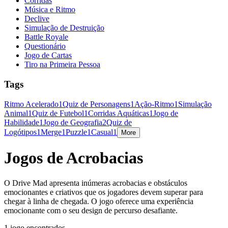
Corridas
Música e Ritmo
Declive
Simulação de Destruição
Battle Royale
Questionário
Jogo de Cartas
Tiro na Primeira Pessoa
Tags
Ritmo Acelerado
1
Quiz de Personagens
1
Ação-Ritmo
1
Simulação
Animal
1
Quiz de Futebol
1
Corridas Aquáticas
1
Jogo de
Habilidade
1
Jogo de Geografia
2
Quiz de
Logótipos
1
Merge
1
Puzzle
1
Casual
1
More
Jogos de Acrobacias
O Drive Mad apresenta inúmeras acrobacias e obstáculos
emocionantes e criativos que os jogadores devem superar para
chegar à linha de chegada. O jogo oferece uma experiência
emocionante com o seu design de percurso desafiante.
1 jogo encontrados