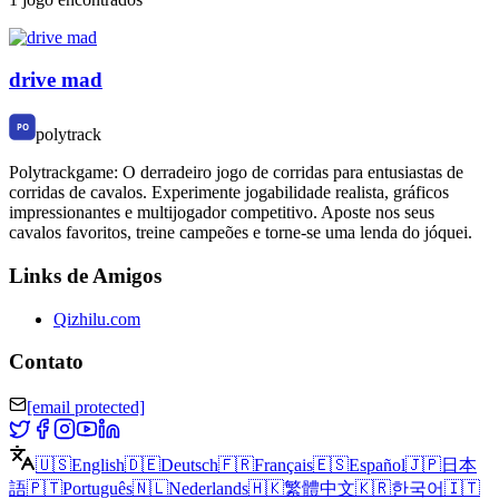
drive mad
polytrack
Polytrackgame: O derradeiro jogo de corridas para entusiastas de
corridas de cavalos. Experimente jogabilidade realista, gráficos
impressionantes e multijogador competitivo. Aposte nos seus
cavalos favoritos, treine campeões e torne-se uma lenda do jóquei.
Links de Amigos
Qizhilu.com
Contato
[email protected]
🇺🇸
English
🇩🇪
Deutsch
🇫🇷
Français
🇪🇸
Español
🇯🇵
日本
語
🇵🇹
Português
🇳🇱
Nederlands
🇭🇰
繁體中文
🇰🇷
한국어
🇮🇹