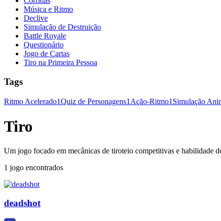
Corridas
Música e Ritmo
Declive
Simulação de Destruição
Battle Royale
Questionário
Jogo de Cartas
Tiro na Primeira Pessoa
Tags
Ritmo Acelerado
1
Quiz de Personagens
1
Ação-Ritmo
1
Simulação Ani
Tiro
Um jogo focado em mecânicas de tiroteio competitivas e habilidade d
1 jogo encontrados
deadshot