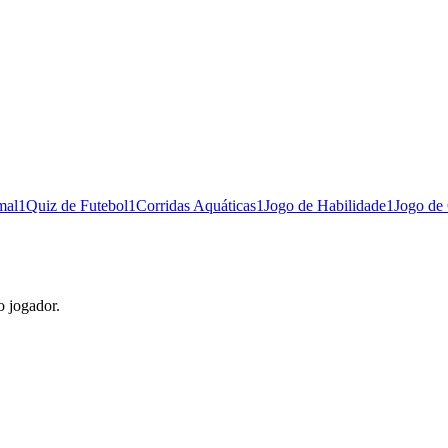
mal
1
Quiz de Futebol
1
Corridas Aquáticas
1
Jogo de Habilidade
1
Jogo de
o jogador.