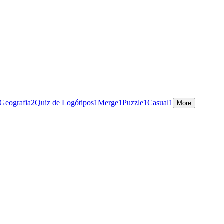
 Geografia
2
Quiz de Logótipos
1
Merge
1
Puzzle
1
Casual
1
More