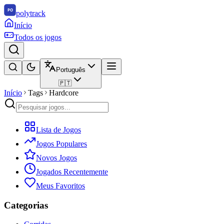
polytrack
Início
Todos os jogos
Português
🇵🇹
Início
Tags
Hardcore
Lista de Jogos
Jogos Populares
Novos Jogos
Jogados Recentemente
Meus Favoritos
Categorias