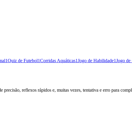
mal
1
Quiz de Futebol
1
Corridas Aquáticas
1
Jogo de Habilidade
1
Jogo de
e precisão, reflexos rápidos e, muitas vezes, tentativa e erro para compl