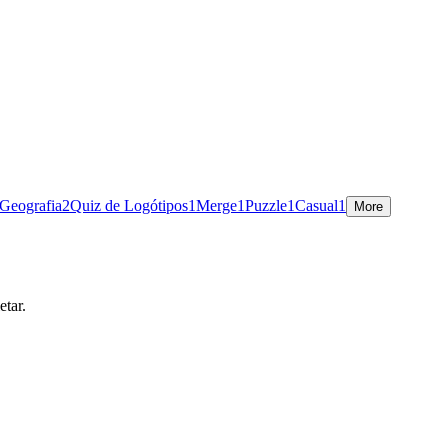
 Geografia
2
Quiz de Logótipos
1
Merge
1
Puzzle
1
Casual
1
More
etar.