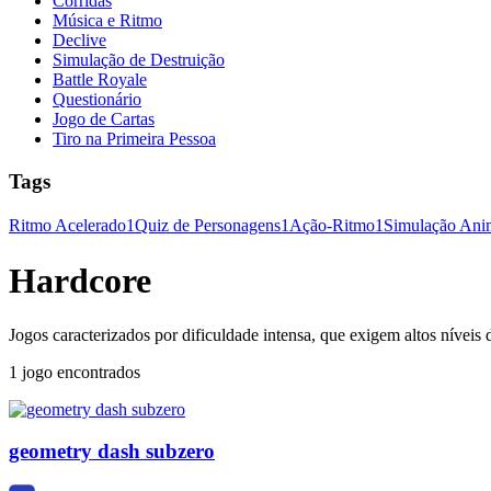
Corridas
Música e Ritmo
Declive
Simulação de Destruição
Battle Royale
Questionário
Jogo de Cartas
Tiro na Primeira Pessoa
Tags
Ritmo Acelerado
1
Quiz de Personagens
1
Ação-Ritmo
1
Simulação Ani
Hardcore
Jogos caracterizados por dificuldade intensa, que exigem altos níveis d
1 jogo encontrados
geometry dash subzero