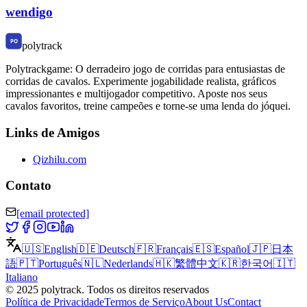
wendigo
polytrack
Polytrackgame: O derradeiro jogo de corridas para entusiastas de
corridas de cavalos. Experimente jogabilidade realista, gráficos
impressionantes e multijogador competitivo. Aposte nos seus
cavalos favoritos, treine campeões e torne-se uma lenda do jóquei.
Links de Amigos
Qizhilu.com
Contato
[email protected]
🇺🇸
English
🇩🇪
Deutsch
🇫🇷
Français
🇪🇸
Español
🇯🇵
日本
語
🇵🇹
Português
🇳🇱
Nederlands
🇭🇰
繁體中文
🇰🇷
한국어
🇮🇹
Italiano
©
2025
polytrack
.
Todos os direitos reservados
Política de Privacidade
Termos de Serviço
About Us
Contact