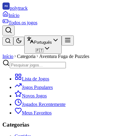
polytrack
Início
Todos os jogos
Português
🇵🇹
Início
Categoria
Aventura Fuga de Puzzles
Lista de Jogos
Jogos Populares
Novos Jogos
Jogados Recentemente
Meus Favoritos
Categorias