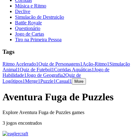
Corridas
Música e Ritmo
Declive
Simulação de Destruição
Battle Royale
Questionário
Jogo de Cartas
Tiro na Primeira Pessoa
Tags
Ritmo Acelerado
1
Quiz de Personagens
1
Ação-Ritmo
1
Simulação
Animal
1
Quiz de Futebol
1
Corridas Aquáticas
1
Jogo de
Habilidade
1
Jogo de Geografia
2
Quiz de
Logótipos
1
Merge
1
Puzzle
1
Casual
1
More
Aventura Fuga de Puzzles
Explore Aventura Fuga de Puzzles games
3 jogos encontrados