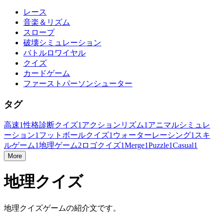
レース
音楽＆リズム
スロープ
破壊シミュレーション
バトルロワイヤル
クイズ
カードゲーム
ファーストパーソンシューター
タグ
高速
1
性格診断クイズ
1
アクションリズム
1
アニマルシミュレ
ーション
1
フットボールクイズ
1
ウォーターレーシング
1
スキ
ルゲーム
1
地理ゲーム
2
ロゴクイズ
1
Merge
1
Puzzle
1
Casual
1
More
地理クイズ
地理クイズゲームの紹介文です。