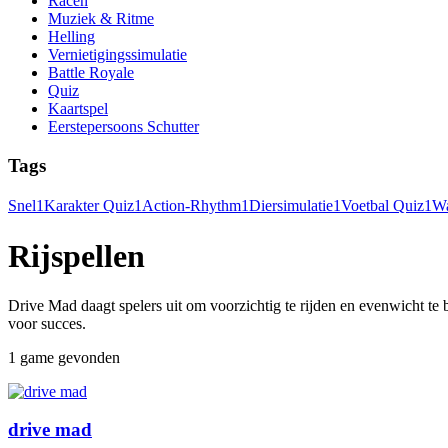
Racen
Muziek & Ritme
Helling
Vernietigingssimulatie
Battle Royale
Quiz
Kaartspel
Eerstepersoons Schutter
Tags
Snel
1
Karakter Quiz
1
Action-Rhythm
1
Diersimulatie
1
Voetbal Quiz
1
Wa
Rijspellen
Drive Mad daagt spelers uit om voorzichtig te rijden en evenwicht te
voor succes.
1 game gevonden
drive mad