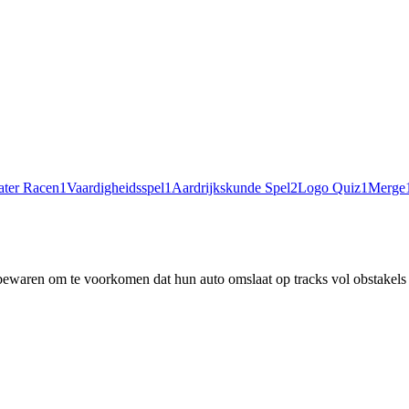
ter Racen
1
Vaardigheidsspel
1
Aardrijkskunde Spel
2
Logo Quiz
1
Merge
 bewaren om te voorkomen dat hun auto omslaat op tracks vol obstakels