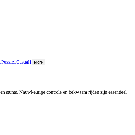
1
Puzzle
1
Casual
1
More
 en stunts. Nauwkeurige controle en bekwaam rijden zijn essentieel