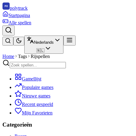
polytrack
Startpagina
Alle spellen
Nederlands
🇳🇱
Home
Tags
Rijspellen
Gamellijst
Populaire games
Nieuwe games
Recent gespeeld
Mijn Favorieten
Categorieën