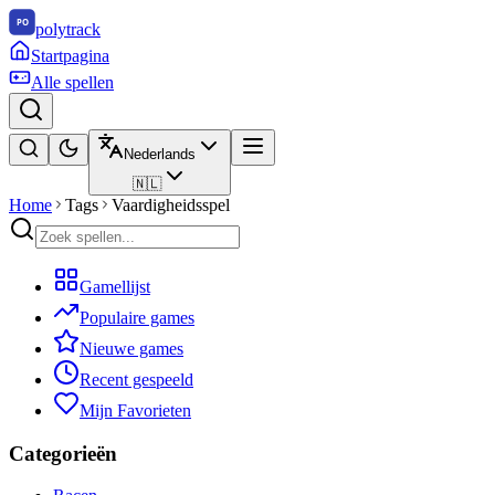
polytrack
Startpagina
Alle spellen
Nederlands
🇳🇱
Home
Tags
Vaardigheidsspel
Gamellijst
Populaire games
Nieuwe games
Recent gespeeld
Mijn Favorieten
Categorieën