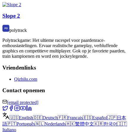
Slope 2
polytrack
Polytrackgame: Het ultieme racespel voor paardenrace-
enthousiastelingen. Ervaar realistische gameplay, verbluffende
graphics en competitieve multiplayer. Gok op je favoriete paarden,
train kampioenen en word een jockeylegende.
Vriendenlinks
Qizhilu.com
Contact opnemen
[email protected]
🇺🇸
English
🇩🇪
Deutsch
🇫🇷
Français
🇪🇸
Español
🇯🇵
日本
語
🇵🇹
Português
🇳🇱
Nederlands
🇭🇰
繁體中文
🇰🇷
한국어
🇮🇹
Italiano