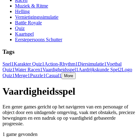
Racen
Muziek & Ritme
Helling
Vernietigingssimulatie
Battle Royale
Quiz
Kaartspel
Eerstepersoons Schutter
Tags
Snel
1
Karakter Quiz
1
Action-Rhythm
1
Diersimulatie
1
Voetbal
Quiz
1
Water Racen
1
Vaardigheidsspel
1
Aardrijkskunde Spel
2
Logo
Quiz
1
Merge
1
Puzzle
1
Casual
1
More
Vaardigheidsspel
Een genre games gericht op het navigeren van een personage of
object door een uitdagende omgeving, vaak met obstakels, precieze
bewegingen en een nadruk op op vaardigheid gebaseerde
progressie.
1 game gevonden