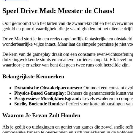
Speel Drive Mad: Meester de Chaos!
Ooit gedroomd van het tarten van de zwaartekracht en het overwinnen
geduld en puur rijvaardigheid die je vaardigheden tot het uiterste drijft
Drive Mad stort je in een reeks ongelooflijk fantasierijke en obstakel
wonderbaarlijke wijze intact. Maar laat de simpele premisse je niet v
De kern van de gameplay draait om een constante evenwichtsoefening tu
duizelingwekkende stunts en creatieve barrières aanpakt. Elk level p
waardoor je er zeker van bent dat geen twee runs ooit hetzelfde zijn.
Belangrijkste Kenmerken
Dynamische Obstakelparcoursen:
Ontmoet een constant evol
Physics-Based Gameplay:
Beheers de genuanceerde kunst van h
Progressieve Moeilijkheidsgraad:
Levels escaleren in complex
Snelle, Boeiende Rondes:
Perfect voor korte uitbarstingen van
Waarom Je Ervan Zult Houden
Als je gedijt op uitdagingen en geniet van games die zowel snelle refl
onmogelijke kansen te overwinnen en zich verlekkeren in de voldoenin