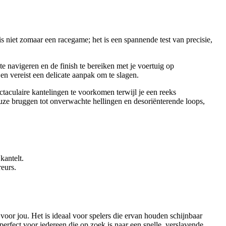
niet zomaar een racegame; het is een spannende test van precisie,
te navigeren en de finish te bereiken met je voertuig op
en vereist een delicate aanpak om te slagen.
ctaculaire kantelingen te voorkomen terwijl je een reeks
euze bruggen tot onverwachte hellingen en desoriënterende loops,
kantelt.
reurs.
 voor jou. Het is ideaal voor spelers die ervan houden schijnbaar
erfect voor iedereen die op zoek is naar een snelle, verslavende