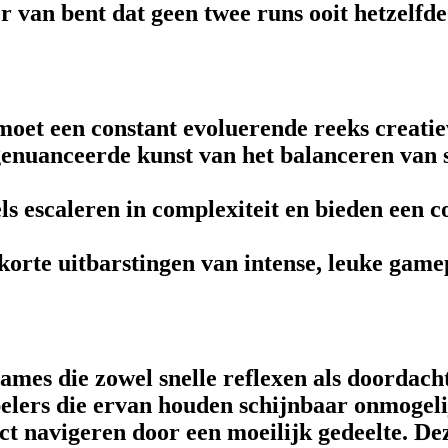
 van bent dat geen twee runs ooit hetzelfde 
oet een constant evoluerende reeks creati
enuanceerde kunst van het balanceren van s
s escaleren in complexiteit en bieden een c
korte uitbarstingen van intense, leuke game
games die zowel snelle reflexen als doordach
 spelers die ervan houden schijnbaar onmogel
ct navigeren door een moeilijk gedeelte. De