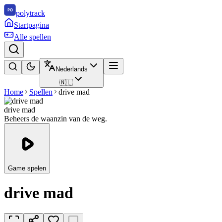
polytrack
Startpagina
Alle spellen
Nederlands
🇳🇱
Home
Spellen
drive mad
drive mad
Beheers de waanzin van de weg.
Game spelen
drive mad