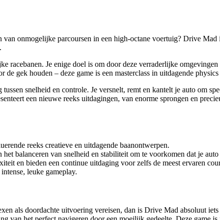
 van onmogelijke parcoursen in een high-octane voertuig? Drive Mad is 
.
rijke racebanen. Je enige doel is om door deze verraderlijke omgevingen 
oor de gek houden – deze game is een masterclass in uitdagende physics 
ssen snelheid en controle. Je versnelt, remt en kantelt je auto om spe
resenteert een nieuwe reeks uitdagingen, van enorme sprongen en preci
uerende reeks creatieve en uitdagende baanontwerpen.
et balanceren van snelheid en stabiliteit om te voorkomen dat je auto 
iteit en bieden een continue uitdaging voor zelfs de meest ervaren cou
 intense, leuke gameplay.
exen als doordachte uitvoering vereisen, dan is Drive Mad absoluut iets
g van het perfect navigeren door een moeilijk gedeelte. Deze game is p