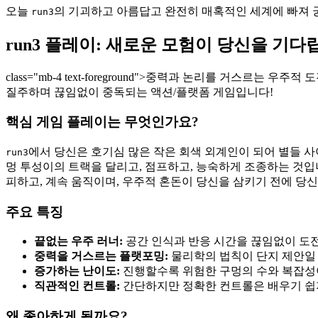
오늘
의 기괴하고 아름답고 완전히 매혹적인 세계에 빠져 
run3
run3 플레이: 새로운 모험이 당신을 기다
class="mb-4 text-foreground">중력과 논리를 거스르는 우
질주하며 끊임없이 중독되는 액션/플랫폼 게임입니다!
핵심 게임 플레이는 무엇인가요?
에서 당신은 호기심 많은 작은 회색 외계인이 되어 별들 
run3
멍 투성이의 트랙을 달리고, 점프하고, 능숙하게 조종하는 것입
피하고, 계속 움직이며, 우주적 혼돈이 당신을 삼키기 전에 당
주요 특징
끝없는 우주 러너:
공간 인식과 반응 시간을 끊임없이 도
중력을 거스르는 플랫포밍:
물리학의 법칙이 단지 제안일 
증가하는 난이도:
진행할수록 위험한 구멍의 수와 복잡성
직관적인 컨트롤:
간단하지만 정확한 컨트롤은 배우기 쉽지
왜 좋아하게 될까요?