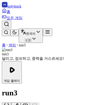
polytrack
홈
모든 게임
한국어
🇰🇷
홈
게임
run3
run3
달리고, 점프하고, 중력을 거스르세요!
게임 플레이
run3