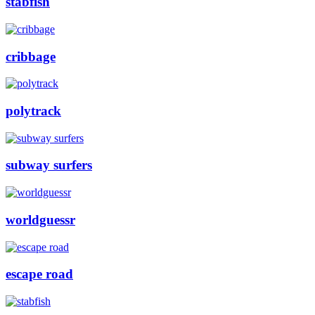
stabfish
cribbage
polytrack
subway surfers
worldguessr
escape road