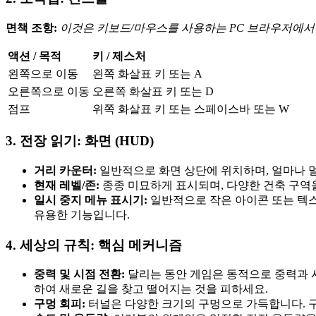
면책 조항:
이것은 키보드/마우스를 사용하는 PC 브라우저에서 
액션 / 목적
키 / 제스처
왼쪽으로 이동
왼쪽 화살표 키 또는 A
오른쪽으로 이동
오른쪽 화살표 키 또는 D
점프
위쪽 화살표 키 또는 스페이스바 또는 W
3. 전장 읽기: 화면 (HUD)
거리 카운터:
일반적으로 화면 상단에 위치하며, 얼마나 멀
현재 레벨/존:
종종 미묘하게 표시되며, 다양한 건축 구역
일시 중지 메뉴 표시기:
일반적으로 작은 아이콘 또는 텍스트로
유용한 기능입니다.
4. 세상의 규칙: 핵심 메커니즘
중력 및 시점 전환:
달리는 동안 게임은 동적으로 중력과 시
하여 새로운 길을 찾고 떨어지는 것을 피하세요.
구멍 회피:
터널은 다양한 크기의 구멍으로 가득합니다. 