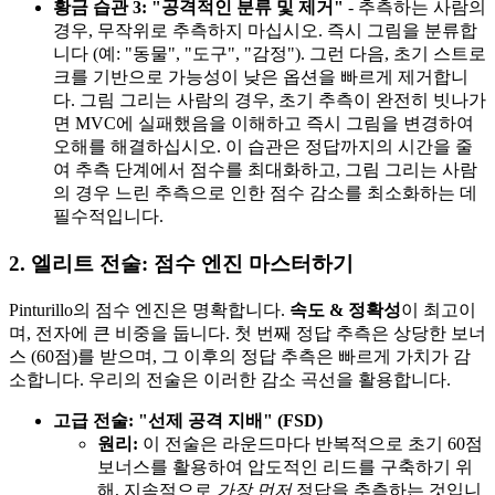
황금 습관 3: "공격적인 분류 및 제거"
- 추측하는 사람의
경우, 무작위로 추측하지 마십시오. 즉시 그림을 분류합
니다 (예: "동물", "도구", "감정"). 그런 다음, 초기 스트로
크를 기반으로 가능성이 낮은 옵션을 빠르게 제거합니
다. 그림 그리는 사람의 경우, 초기 추측이 완전히 빗나가
면 MVC에 실패했음을 이해하고 즉시 그림을 변경하여
오해를 해결하십시오. 이 습관은 정답까지의 시간을 줄
여 추측 단계에서 점수를 최대화하고, 그림 그리는 사람
의 경우 느린 추측으로 인한 점수 감소를 최소화하는 데
필수적입니다.
2. 엘리트 전술: 점수 엔진 마스터하기
Pinturillo의 점수 엔진은 명확합니다.
속도 & 정확성
이 최고이
며, 전자에 큰 비중을 둡니다. 첫 번째 정답 추측은 상당한 보너
스 (60점)를 받으며, 그 이후의 정답 추측은 빠르게 가치가 감
소합니다. 우리의 전술은 이러한 감소 곡선을 활용합니다.
고급 전술: "선제 공격 지배" (FSD)
원리:
이 전술은 라운드마다 반복적으로 초기 60점
보너스를 활용하여 압도적인 리드를 구축하기 위
해, 지속적으로
가장 먼저
정답을 추측하는 것입니