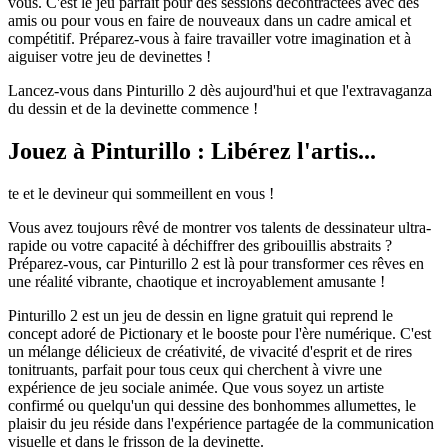
vous. C'est le jeu parfait pour des sessions décontractées avec des
amis ou pour vous en faire de nouveaux dans un cadre amical et
compétitif. Préparez-vous à faire travailler votre imagination et à
aiguiser votre jeu de devinettes !
Lancez-vous dans Pinturillo 2 dès aujourd'hui et que l'extravaganza
du dessin et de la devinette commence !
Jouez à Pinturillo : Libérez l'artis...
te et le devineur qui sommeillent en vous !
Vous avez toujours rêvé de montrer vos talents de dessinateur ultra-
rapide ou votre capacité à déchiffrer des gribouillis abstraits ?
Préparez-vous, car Pinturillo 2 est là pour transformer ces rêves en
une réalité vibrante, chaotique et incroyablement amusante !
Pinturillo 2 est un jeu de dessin en ligne gratuit qui reprend le
concept adoré de Pictionary et le booste pour l'ère numérique. C'est
un mélange délicieux de créativité, de vivacité d'esprit et de rires
tonitruants, parfait pour tous ceux qui cherchent à vivre une
expérience de jeu sociale animée. Que vous soyez un artiste
confirmé ou quelqu'un qui dessine des bonhommes allumettes, le
plaisir du jeu réside dans l'expérience partagée de la communication
visuelle et dans le frisson de la devinette.