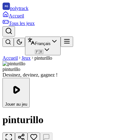
polytrack
Accueil
Tous les jeux
Français
🇫🇷
Accueil
Jeux
pinturillo
pinturillo
Dessinez, devinez, gagnez !
Jouer au jeu
pinturillo