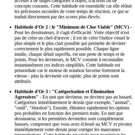
accéder à de larges catégories d'objets, d'actions ou de
concepts courants. Cette habitude est essentielle car elle réduit
les précieuses secondes de votre temps de réaction, ce qui se
traduit directement par des scores plus élevés.
Habitude d'Or 2 : le "Minimum de Clue Viable" (MCV)
-
Pour les dessinateurs, il s'agit d'efficacité. Votre objectif n'est
pas de créer un chef-d'œuvre ; il est de créer l'indice visuel le
plus simple et le plus clair possible qui permette de deviner
correctement le plus rapidement possible. Chaque ligne
inutile, chaque détail superflu, est une perte de temps et de
points. Pour les devineurs, le MCV consiste à reconnaître
instantanément ces indices simplifiés. Cette habitude est
primordiale car le moteur de notation favorise fortement la
vitesse - plus la devinette est rapide, plus de points sont
attribués.
Habitude d'Or 3 : "Catégorisation et Élimination
Agressives"
- En tant que devineur, ne devinez pas au hasard.
Catégorisez immédiatement le dessin (par exemple, "animal",
"outil", "émotion"). Ensuite, éliminez rapidement les options
peu probables en fonction des premiers traits. En tant que
dessinateur, si les premières devinettes sont complètement
fausses, comprenez que vous avez échoué au MCV et pivotez
immédiatement votre dessin pour corriger les mauvaises
interprétations. Cette habitude est vitale pour maximiser les