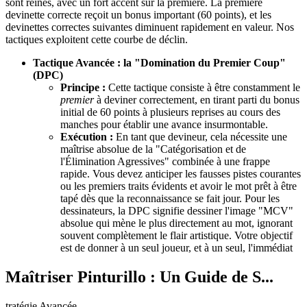
sont reines, avec un fort accent sur la première. La première
devinette correcte reçoit un bonus important (60 points), et les
devinettes correctes suivantes diminuent rapidement en valeur. Nos
tactiques exploitent cette courbe de déclin.
Tactique Avancée : la "Domination du Premier Coup"
(DPC)
Principe :
Cette tactique consiste à être constamment le
premier
à deviner correctement, en tirant parti du bonus
initial de 60 points à plusieurs reprises au cours des
manches pour établir une avance insurmontable.
Exécution :
En tant que devineur, cela nécessite une
maîtrise absolue de la "Catégorisation et de
l'Élimination Agressives" combinée à une frappe
rapide. Vous devez anticiper les fausses pistes courantes
ou les premiers traits évidents et avoir le mot prêt à être
tapé dès que la reconnaissance se fait jour. Pour les
dessinateurs, la DPC signifie dessiner l'image "MCV"
absolue qui mène le plus directement au mot, ignorant
souvent complètement le flair artistique. Votre objectif
est de donner à un seul joueur, et à un seul, l'immédiat
Maîtriser Pinturillo : Un Guide de S...
tratégie Avancée