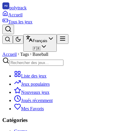
polytrack
Accueil
Tous les jeux
Français
🇫🇷
Accueil
Tags
Baseball
Liste des jeux
Jeux populaires
Nouveaux jeux
Joués récemment
Mes Favoris
Catégories