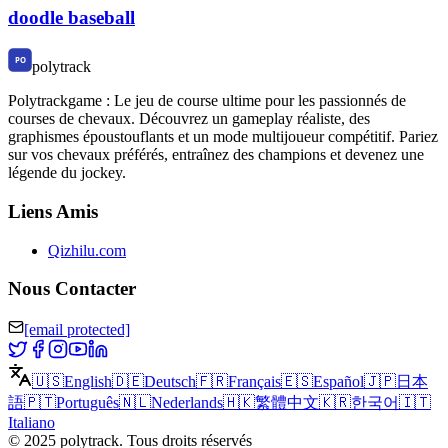
doodle baseball
polytrack
Polytrackgame : Le jeu de course ultime pour les passionnés de
courses de chevaux. Découvrez un gameplay réaliste, des
graphismes époustouflants et un mode multijoueur compétitif. Pariez
sur vos chevaux préférés, entraînez des champions et devenez une
légende du jockey.
Liens Amis
Qizhilu.com
Nous Contacter
[email protected]
🇺🇸
English
🇩🇪
Deutsch
🇫🇷
Français
🇪🇸
Español
🇯🇵
日本
語
🇵🇹
Português
🇳🇱
Nederlands
🇭🇰
繁體中文
🇰🇷
한국어
🇮🇹
Italiano
©
2025
polytrack
.
Tous droits réservés