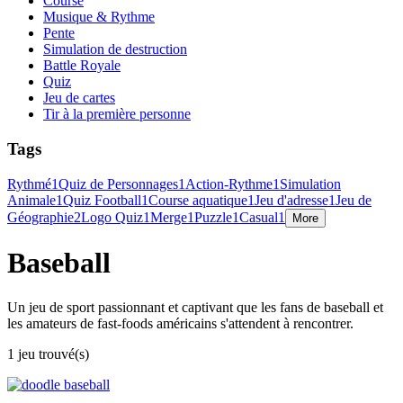
Course
Musique & Rythme
Pente
Simulation de destruction
Battle Royale
Quiz
Jeu de cartes
Tir à la première personne
Tags
Rythmé
1
Quiz de Personnages
1
Action-Rythme
1
Simulation
Animale
1
Quiz Football
1
Course aquatique
1
Jeu d'adresse
1
Jeu de
Géographie
2
Logo Quiz
1
Merge
1
Puzzle
1
Casual
1
More
Baseball
Un jeu de sport passionnant et captivant que les fans de baseball et
les amateurs de fast-foods américains s'attendent à rencontrer.
1 jeu trouvé(s)