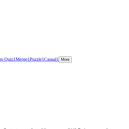
o Quiz
1
Merge
1
Puzzle
1
Casual
1
More