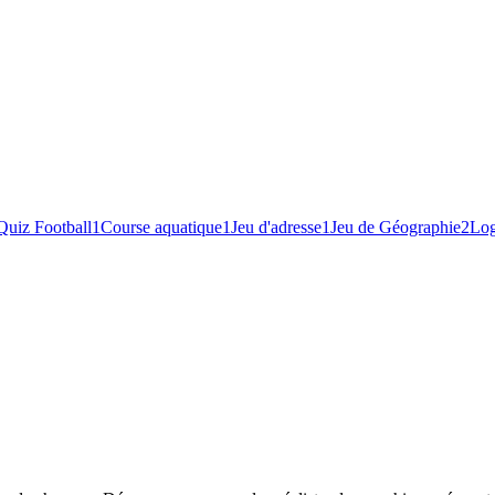
Quiz Football
1
Course aquatique
1
Jeu d'adresse
1
Jeu de Géographie
2
Log