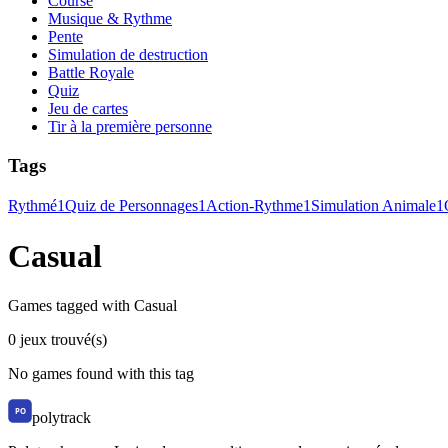
Course
Musique & Rythme
Pente
Simulation de destruction
Battle Royale
Quiz
Jeu de cartes
Tir à la première personne
Tags
Rythmé
1
Quiz de Personnages
1
Action-Rythme
1
Simulation Animale
1
Casual
Games tagged with Casual
0 jeux trouvé(s)
No games found with this tag
polytrack