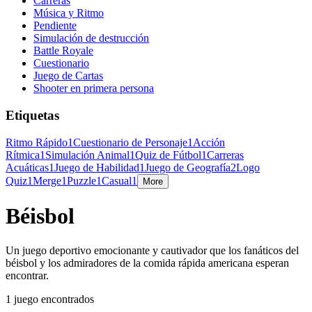
Carreras
Música y Ritmo
Pendiente
Simulación de destrucción
Battle Royale
Cuestionario
Juego de Cartas
Shooter en primera persona
Etiquetas
Ritmo Rápido
1
Cuestionario de Personaje
1
Acción
Rítmica
1
Simulación Animal
1
Quiz de Fútbol
1
Carreras
Acuáticas
1
Juego de Habilidad
1
Juego de Geografía
2
Logo
Quiz
1
Merge
1
Puzzle
1
Casual
1
More
Béisbol
Un juego deportivo emocionante y cautivador que los fanáticos del
béisbol y los admiradores de la comida rápida americana esperan
encontrar.
1 juego encontrados