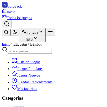
polytrack
Inicio
Todos los juegos
Español
🇪🇸
Inicio
Etiquetas
Béisbol
Lista de Juegos
Juegos Populares
Juegos Nuevos
Jugados Recientemente
Mis favoritos
Categorías