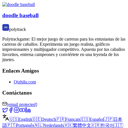
doodle baseball
polytrack
Polytrackgame: El mejor juego de carreras para los entusiastas de las
carreras de caballos. Experimenta un juego realista, gráficos
impresionantes y multijugador competitivo. Apuesta por tus caballos
favoritos, entrena campeones y conviértete en una leyenda de los
jinetes.
Enlaces Amigos
Qizhilu.com
Contáctanos
[email protected]
🇺🇸
English
🇩🇪
Deutsch
🇫🇷
Français
🇪🇸
Español
🇯🇵
日本
語
🇵🇹
Português
🇳🇱
Nederlands
🇭🇰
繁體中文
🇰🇷
한국어
🇮🇹