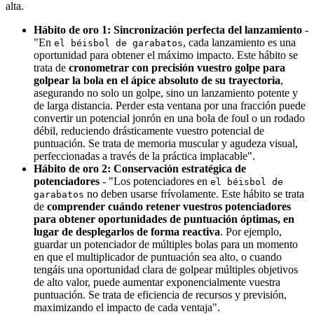
alta.
Hábito de oro 1: Sincronización perfecta del lanzamiento
-
"En
, cada lanzamiento es una
el béisbol de garabatos
oportunidad para obtener el máximo impacto. Este hábito se
trata de
cronometrar con precisión vuestro golpe para
golpear la bola en el ápice absoluto de su trayectoria
,
asegurando no solo un golpe, sino un lanzamiento potente y
de larga distancia. Perder esta ventana por una fracción puede
convertir un potencial jonrón en una bola de foul o un rodado
débil, reduciendo drásticamente vuestro potencial de
puntuación. Se trata de memoria muscular y agudeza visual,
perfeccionadas a través de la práctica implacable".
Hábito de oro 2: Conservación estratégica de
potenciadores
- "Los potenciadores en
el béisbol de
no deben usarse frívolamente. Este hábito se trata
garabatos
de
comprender cuándo retener vuestros potenciadores
para obtener oportunidades de puntuación óptimas, en
lugar de desplegarlos de forma reactiva
. Por ejemplo,
guardar un potenciador de múltiples bolas para un momento
en que el multiplicador de puntuación sea alto, o cuando
tengáis una oportunidad clara de golpear múltiples objetivos
de alto valor, puede aumentar exponencialmente vuestra
puntuación. Se trata de eficiencia de recursos y previsión,
maximizando el impacto de cada ventaja".