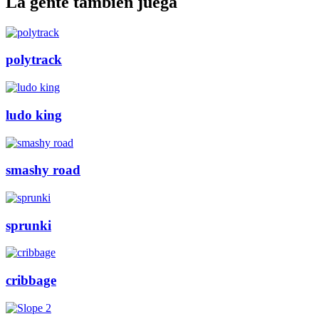
La gente también juega
polytrack
ludo king
smashy road
sprunki
cribbage