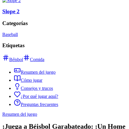
Slope 2
Categorías
Baseball
Etiquetas
Béisbol
Comida
Resumen del juego
Cómo jugar
Consejos y trucos
¿Por qué jugar aquí?
Preguntas frecuentes
Resumen del juego
¡Juega a Béisbol Garabateado: ¡Un Home