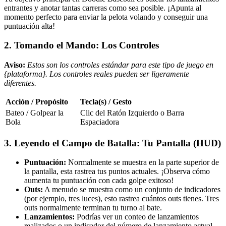
entrantes y anotar tantas carreras como sea posible. ¡Apunta al
momento perfecto para enviar la pelota volando y conseguir una
puntuación alta!
2. Tomando el Mando: Los Controles
Aviso:
Estos son los controles estándar para este tipo de juego en
{plataforma}. Los controles reales pueden ser ligeramente
diferentes.
Acción / Propósito
Tecla(s) / Gesto
Bateo / Golpear la
Clic del Ratón Izquierdo o Barra
Bola
Espaciadora
3. Leyendo el Campo de Batalla: Tu Pantalla (HUD)
Puntuación:
Normalmente se muestra en la parte superior de
la pantalla, esta rastrea tus puntos actuales. ¡Observa cómo
aumenta tu puntuación con cada golpe exitoso!
Outs:
A menudo se muestra como un conjunto de indicadores
(por ejemplo, tres luces), esto rastrea cuántos outs tienes. Tres
outs normalmente terminan tu turno al bate.
Lanzamientos:
Podrías ver un conteo de lanzamientos
realizados o un indicador del número de lanzamiento actual.