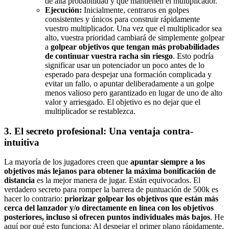
de alta probabilidad y que mantienen el multiplicador.
Ejecución:
Inicialmente, centraros en golpes
consistentes y únicos para construir rápidamente
vuestro multiplicador. Una vez que el multiplicador sea
alto, vuestra prioridad cambiará de simplemente golpear
a
golpear objetivos que tengan más probabilidades
de continuar vuestra racha sin riesgo
. Esto podría
significar usar un potenciador un poco antes de lo
esperado para despejar una formación complicada y
evitar un fallo, o apuntar deliberadamente a un golpe
menos valioso pero garantizado en lugar de uno de alto
valor y arriesgado. El objetivo es no dejar que el
multiplicador se restablezca.
3. El secreto profesional: Una ventaja contra-
intuitiva
La mayoría de los jugadores creen que
apuntar siempre a los
objetivos más lejanos para obtener la máxima bonificación de
distancia
es la mejor manera de jugar. Están equivocados. El
verdadero secreto para romper la barrera de puntuación de 500k es
hacer lo contrario:
priorizar golpear los objetivos que están más
cerca del lanzador y/o directamente en línea con los objetivos
posteriores, incluso si ofrecen puntos individuales más bajos
. He
aquí por qué esto funciona: Al despejar el primer plano rápidamente,