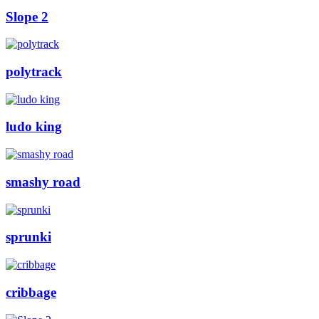
Slope 2
polytrack
ludo king
smashy road
sprunki
cribbage