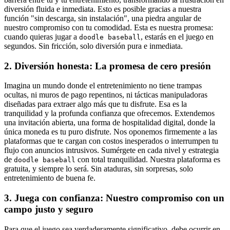
diversión fluida e inmediata. Esto es posible gracias a nuestra
función "sin descarga, sin instalación", una piedra angular de
nuestro compromiso con tu comodidad. Esta es nuestra promesa:
cuando quieras jugar a
, estarás en el juego en
doodle baseball
segundos. Sin fricción, solo diversión pura e inmediata.
2. Diversión honesta: La promesa de cero presión
Imagina un mundo donde el entretenimiento no tiene trampas
ocultas, ni muros de pago repentinos, ni tácticas manipuladoras
diseñadas para extraer algo más que tu disfrute. Esa es la
tranquilidad y la profunda confianza que ofrecemos. Extendemos
una invitación abierta, una forma de hospitalidad digital, donde la
única moneda es tu puro disfrute. Nos oponemos firmemente a las
plataformas que te cargan con costos inesperados o interrumpen tu
flujo con anuncios intrusivos. Sumérgete en cada nivel y estrategia
de
con total tranquilidad. Nuestra plataforma es
doodle baseball
gratuita, y siempre lo será. Sin ataduras, sin sorpresas, solo
entretenimiento de buena fe.
3. Juega con confianza: Nuestro compromiso con un
campo justo y seguro
Para que el juego sea verdaderamente significativo, debe ocurrir en