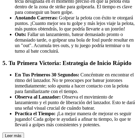
tecla designada en el momento preciso en que la pelota está
dentro de la zona de strike para golpearla. El tiempo es clave
para conseguir un buen golpe.
Anotando Carreras:
Golpear la pelota con éxito te otorgará
puntos. ¡Cuanto mejor sea tu golpe y más lejos viaje la pelota,
más puntos obtendrás, lo que podría llevarte a un jonrón!
Outs:
Fallar un lanzamiento, batear demasiado pronto o
demasiado tarde, o golpear una bola de foul puede resultar en
un "out". Acumula tres outs, y tu juego podría terminar o tu
turno al bate concluirá.
5. Tu Primera Victoria: Estrategia de Inicio Rápido
En Tus Primeros 30 Segundos:
Concéntrate en encontrar el
ritmo del lanzador. No te preocupes por batear jonrones
inmediatamente; solo apunta a hacer contacto con la pelota
para familiarizarte con el tiempo.
Observa al Lanzador:
Observa el movimiento de
lanzamiento y el punto de liberación del lanzador. Esto te dará
una señal visual crucial de cuándo batear.
Practica el Tiempo:
¡La mejor manera de mejorar es seguir
jugando! Cada golpe te ayudará a afinar tu tiempo, lo que te
llevará a golpes más consistentes y potentes.
Leer más