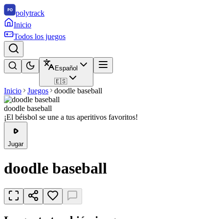
polytrack
Inicio
Todos los juegos
Español
🇪🇸
Inicio
Juegos
doodle baseball
doodle baseball
¡El béisbol se une a tus aperitivos favoritos!
Jugar
doodle baseball