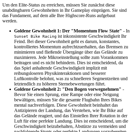
Um den Elite-Status zu erreichen, müssen Sie zunächst diese
unabdingbaren Gewohnheiten in Ihr Gameplay einprägen. Sie sind
das Fundament, auf dem alle Ihre Highscore-Runs aufgebaut
werden.
Goldene Gewohnheit 1: Der "Momentum Flow State"
- In
ist inkonsistente Geschwindigkeit Ihr
Sunset Bike Racing
Feind. Bei dieser Gewohnheit geht es darum, konstantes,
kontrolliertes Momentum aufrechtzuerhalten, das Bremsen zu
minimieren und fließende Übergänge über das Gelände zu
maximieren. Jede Mikroeinstellung sollte zum Vorankommen
beitragen und es nicht behindern. Dies ist entscheidend, da
das Spiel anhaltende Geschwindigkeit implizit mit
reibungsloseren Physikinteraktionen und besserer
Luftkontrolle belohnt, was zu schnelleren Segmentzeiten und
letztendlich zu höheren Sternebewertungen führt.
Goldene Gewohnheit 2: "Den Bogen vorwegnehmen"
-
Bevor Sie einen Sprung, eine Rampe oder eine Neigung
bewältigen, müssen Sie die gesamte Flugbahn Ihres Bikes
mental nachverfolgen. Diese Gewohnheit beinhaltet das
Antizipieren der Landung, das Verstehen, wie Ihr Bike auf
das Gelände reagiert, und das Einstellen Ihrer Rotation in der
Luft für eine perfekte Landung. Dies ist entscheidend, um die
Geschwindigkeit beizubehalten, Abstürze zu vermeiden und
nachfolgende Stunts oder perfekte Landungen vorzubereiten,