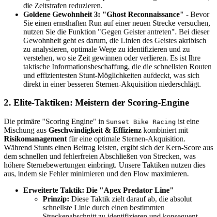
die Zeitstrafen reduzieren.
Goldene Gewohnheit 3: "Ghost Reconnaissance"
- Bevor
Sie einen ernsthaften Run auf einer neuen Strecke versuchen,
nutzen Sie die Funktion "Gegen Geister antreten". Bei dieser
Gewohnheit geht es darum, die Linien des Geistes akribisch
zu analysieren, optimale Wege zu identifizieren und zu
verstehen, wo sie Zeit gewinnen oder verlieren. Es ist Ihre
taktische Informationsbeschaffung, die die schnellsten Routen
und effizientesten Stunt-Möglichkeiten aufdeckt, was sich
direkt in einer besseren Sternen-Akquisition niederschlägt.
2. Elite-Taktiken: Meistern der Scoring-Engine
Die primäre "Scoring Engine" in
ist eine
Sunset Bike Racing
Mischung aus
Geschwindigkeit & Effizienz
kombiniert mit
Risikomanagement
für eine optimale Sternen-Akquisition.
Während Stunts einen Beitrag leisten, ergibt sich der Kern-Score aus
dem schnellen und fehlerfreien Abschließen von Strecken, was
höhere Sternebewertungen einbringt. Unsere Taktiken nutzen dies
aus, indem sie Fehler minimieren und den Flow maximieren.
Erweiterte Taktik: Die "Apex Predator Line"
Prinzip:
Diese Taktik zielt darauf ab, die absolut
schnellste Linie durch einen bestimmten
Streckenabschnitt zu identifizieren und konsequent