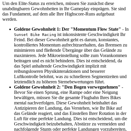
Um den Elite-Status zu erreichen, müssen Sie zunächst diese
unabdingbaren Gewohnheiten in Ihr Gameplay einprägen. Sie sind
das Fundament, auf dem alle Ihre Highscore-Runs aufgebaut
werden.
Goldene Gewohnheit 1: Der "Momentum Flow State"
- In
ist inkonsistente Geschwindigkeit Ihr
Sunset Bike Racing
Feind. Bei dieser Gewohnheit geht es darum, konstantes,
kontrolliertes Momentum aufrechtzuerhalten, das Bremsen zu
minimieren und fließende Übergänge über das Gelände zu
maximieren. Jede Mikroeinstellung sollte zum Vorankommen
beitragen und es nicht behindern. Dies ist entscheidend, da
das Spiel anhaltende Geschwindigkeit implizit mit
reibungsloseren Physikinteraktionen und besserer
Luftkontrolle belohnt, was zu schnelleren Segmentzeiten und
letztendlich zu höheren Sternebewertungen führt.
Goldene Gewohnheit 2: "Den Bogen vorwegnehmen"
-
Bevor Sie einen Sprung, eine Rampe oder eine Neigung
bewältigen, müssen Sie die gesamte Flugbahn Ihres Bikes
mental nachverfolgen. Diese Gewohnheit beinhaltet das
Antizipieren der Landung, das Verstehen, wie Ihr Bike auf
das Gelände reagiert, und das Einstellen Ihrer Rotation in der
Luft für eine perfekte Landung. Dies ist entscheidend, um die
Geschwindigkeit beizubehalten, Abstürze zu vermeiden und
nachfolgende Stunts oder perfekte Landungen vorzubereiten,