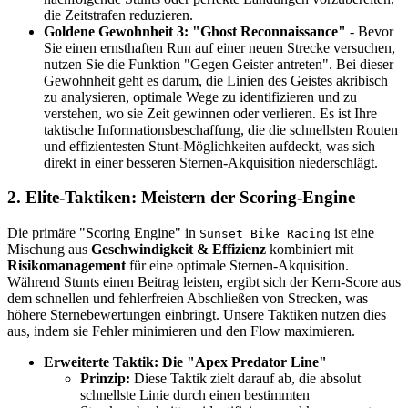
die Zeitstrafen reduzieren.
Goldene Gewohnheit 3: "Ghost Reconnaissance"
- Bevor
Sie einen ernsthaften Run auf einer neuen Strecke versuchen,
nutzen Sie die Funktion "Gegen Geister antreten". Bei dieser
Gewohnheit geht es darum, die Linien des Geistes akribisch
zu analysieren, optimale Wege zu identifizieren und zu
verstehen, wo sie Zeit gewinnen oder verlieren. Es ist Ihre
taktische Informationsbeschaffung, die die schnellsten Routen
und effizientesten Stunt-Möglichkeiten aufdeckt, was sich
direkt in einer besseren Sternen-Akquisition niederschlägt.
2. Elite-Taktiken: Meistern der Scoring-Engine
Die primäre "Scoring Engine" in
ist eine
Sunset Bike Racing
Mischung aus
Geschwindigkeit & Effizienz
kombiniert mit
Risikomanagement
für eine optimale Sternen-Akquisition.
Während Stunts einen Beitrag leisten, ergibt sich der Kern-Score aus
dem schnellen und fehlerfreien Abschließen von Strecken, was
höhere Sternebewertungen einbringt. Unsere Taktiken nutzen dies
aus, indem sie Fehler minimieren und den Flow maximieren.
Erweiterte Taktik: Die "Apex Predator Line"
Prinzip:
Diese Taktik zielt darauf ab, die absolut
schnellste Linie durch einen bestimmten