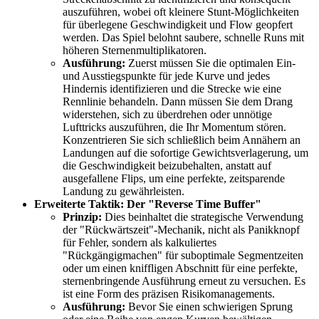
auszuführen, wobei oft kleinere Stunt-Möglichkeiten
für überlegene Geschwindigkeit und Flow geopfert
werden. Das Spiel belohnt saubere, schnelle Runs mit
höheren Sternenmultiplikatoren.
Ausführung:
Zuerst müssen Sie die optimalen Ein-
und Ausstiegspunkte für jede Kurve und jedes
Hindernis identifizieren und die Strecke wie eine
Rennlinie behandeln. Dann müssen Sie dem Drang
widerstehen, sich zu überdrehen oder unnötige
Lufttricks auszuführen, die Ihr Momentum stören.
Konzentrieren Sie sich schließlich beim Annähern an
Landungen auf die sofortige Gewichtsverlagerung, um
die Geschwindigkeit beizubehalten, anstatt auf
ausgefallene Flips, um eine perfekte, zeitsparende
Landung zu gewährleisten.
Erweiterte Taktik: Der "Reverse Time Buffer"
Prinzip:
Dies beinhaltet die strategische Verwendung
der "Rückwärtszeit"-Mechanik, nicht als Panikknopf
für Fehler, sondern als kalkuliertes
"Rückgängigmachen" für suboptimale Segmentzeiten
oder um einen kniffligen Abschnitt für eine perfekte,
sternenbringende Ausführung erneut zu versuchen. Es
ist eine Form des präzisen Risikomanagements.
Ausführung:
Bevor Sie einen schwierigen Sprung