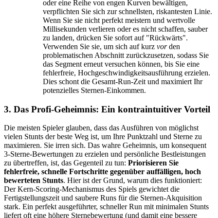
oder eine Reihe von engen Kurven bewältigen,
verpflichten Sie sich zur schnellsten, riskantesten Linie.
Wenn Sie sie nicht perfekt meistern und wertvolle
Millisekunden verlieren oder es nicht schaffen, sauber
zu landen, drücken Sie sofort auf "Rückwärts".
Verwenden Sie sie, um sich auf kurz
vor
den
problematischen Abschnitt zurückzusetzen, sodass Sie
das Segment erneut versuchen können, bis Sie eine
fehlerfreie, Hochgeschwindigkeitsausführung erzielen.
Dies schont die Gesamt-Run-Zeit und maximiert Ihr
potenzielles Sternen-Einkommen.
3. Das Profi-Geheimnis: Ein kontraintuitiver Vorteil
Die meisten Spieler glauben, dass das Ausführen von möglichst
vielen Stunts der beste Weg ist, um Ihre Punktzahl und Sterne zu
maximieren. Sie irren sich. Das wahre Geheimnis, um konsequent
3-Sterne-Bewertungen zu erzielen und persönliche Bestleistungen
zu übertreffen, ist, das Gegenteil zu tun:
Priorisieren Sie
fehlerfreie, schnelle Fortschritte gegenüber auffälligen, hoch
bewerteten Stunts
. Hier ist der Grund, warum dies funktioniert:
Der Kern-Scoring-Mechanismus des Spiels gewichtet die
Fertigstellungszeit und saubere Runs für die Sternen-Akquisition
stark. Ein perfekt ausgeführter, schneller Run mit minimalen Stunts
liefert oft eine höhere Sternebewertung (und damit eine bessere