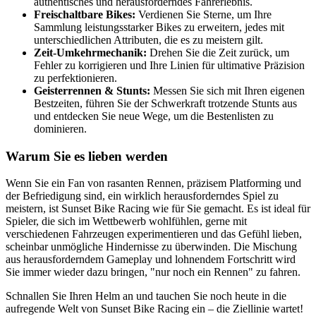
authentisches und herausforderndes Fahrerlebnis.
Freischaltbare Bikes:
Verdienen Sie Sterne, um Ihre
Sammlung leistungsstarker Bikes zu erweitern, jedes mit
unterschiedlichen Attributen, die es zu meistern gilt.
Zeit-Umkehrmechanik:
Drehen Sie die Zeit zurück, um
Fehler zu korrigieren und Ihre Linien für ultimative Präzision
zu perfektionieren.
Geisterrennen & Stunts:
Messen Sie sich mit Ihren eigenen
Bestzeiten, führen Sie der Schwerkraft trotzende Stunts aus
und entdecken Sie neue Wege, um die Bestenlisten zu
dominieren.
Warum Sie es lieben werden
Wenn Sie ein Fan von rasanten Rennen, präzisem Platforming und
der Befriedigung sind, ein wirklich herausforderndes Spiel zu
meistern, ist Sunset Bike Racing wie für Sie gemacht. Es ist ideal für
Spieler, die sich im Wettbewerb wohlfühlen, gerne mit
verschiedenen Fahrzeugen experimentieren und das Gefühl lieben,
scheinbar unmögliche Hindernisse zu überwinden. Die Mischung
aus herausforderndem Gameplay und lohnendem Fortschritt wird
Sie immer wieder dazu bringen, "nur noch ein Rennen" zu fahren.
Schnallen Sie Ihren Helm an und tauchen Sie noch heute in die
aufregende Welt von Sunset Bike Racing ein – die Ziellinie wartet!