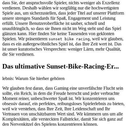
dass Sie, der anspruchsvolle Spieler, nichts weniger als Exzellenz
verdienen. Deshalb wählen wir sorgfältig nur die hochwertigsten
Spiele aus, um sicherzustellen, dass jeder Titel auf unserer Plattform
unsere strengen Standards für Spaß, Engagement und Leistung
erfüllt. Unsere Benutzeroberfläche ist sauber, schnell und
unaufdringlich, so dass sie Ihnen nicht im Weg steht und das Spiel
glänzen kann. Hier finden Sie keine Tausenden von geklonten
Spielen. Wir präsentieren
, weil wir glauben,
sunset bike racing
dass es ein außergewöhnliches Spiel ist, das Ihre Zeit wert ist. Das
ist unser kuratorisches Versprechen: weniger Lärm, mehr Qualität,
die Sie verdienen.
Das ultimative Sunset-Bike-Racing-Er...
lebnis: Warum Sie hierher gehören
Wir glauben fest daran, dass Gaming eine unverfälschte Flucht sein
sollte, ein Reich, in dem die Freude herrscht und jeder verbrachte
Moment reiner, unbeschwerter Spaß ist. Wir konzentrieren uns
obsessiv darauf, ein perfektes, reibungsloses Spielerlebnis zu bieten,
weil wir verstehen, dass Ihre Zeit, Ihre Leidenschaft und Ihr
Vertrauen von unschätzbarem Wert sind. Wir kümmern uns um alle
Komplexitäten, alle versteckten Fallstricke, damit Sie sich ganz auf
den Nervenkitzel des Spielens konzentrieren können.