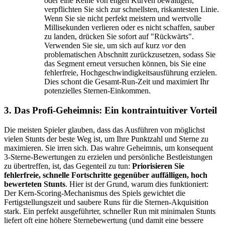
oder eine Reihe von engen Kurven bewältigen,
verpflichten Sie sich zur schnellsten, riskantesten Linie.
Wenn Sie sie nicht perfekt meistern und wertvolle
Millisekunden verlieren oder es nicht schaffen, sauber
zu landen, drücken Sie sofort auf "Rückwärts".
Verwenden Sie sie, um sich auf kurz
vor
den
problematischen Abschnitt zurückzusetzen, sodass Sie
das Segment erneut versuchen können, bis Sie eine
fehlerfreie, Hochgeschwindigkeitsausführung erzielen.
Dies schont die Gesamt-Run-Zeit und maximiert Ihr
potenzielles Sternen-Einkommen.
3. Das Profi-Geheimnis: Ein kontraintuitiver Vorteil
Die meisten Spieler glauben, dass das Ausführen von möglichst
vielen Stunts der beste Weg ist, um Ihre Punktzahl und Sterne zu
maximieren. Sie irren sich. Das wahre Geheimnis, um konsequent
3-Sterne-Bewertungen zu erzielen und persönliche Bestleistungen
zu übertreffen, ist, das Gegenteil zu tun:
Priorisieren Sie
fehlerfreie, schnelle Fortschritte gegenüber auffälligen, hoch
bewerteten Stunts
. Hier ist der Grund, warum dies funktioniert:
Der Kern-Scoring-Mechanismus des Spiels gewichtet die
Fertigstellungszeit und saubere Runs für die Sternen-Akquisition
stark. Ein perfekt ausgeführter, schneller Run mit minimalen Stunts
liefert oft eine höhere Sternebewertung (und damit eine bessere