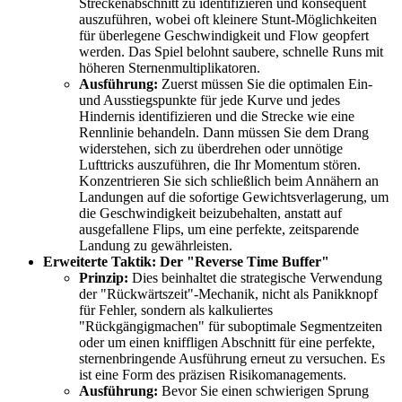
Streckenabschnitt zu identifizieren und konsequent
auszuführen, wobei oft kleinere Stunt-Möglichkeiten
für überlegene Geschwindigkeit und Flow geopfert
werden. Das Spiel belohnt saubere, schnelle Runs mit
höheren Sternenmultiplikatoren.
Ausführung:
Zuerst müssen Sie die optimalen Ein-
und Ausstiegspunkte für jede Kurve und jedes
Hindernis identifizieren und die Strecke wie eine
Rennlinie behandeln. Dann müssen Sie dem Drang
widerstehen, sich zu überdrehen oder unnötige
Lufttricks auszuführen, die Ihr Momentum stören.
Konzentrieren Sie sich schließlich beim Annähern an
Landungen auf die sofortige Gewichtsverlagerung, um
die Geschwindigkeit beizubehalten, anstatt auf
ausgefallene Flips, um eine perfekte, zeitsparende
Landung zu gewährleisten.
Erweiterte Taktik: Der "Reverse Time Buffer"
Prinzip:
Dies beinhaltet die strategische Verwendung
der "Rückwärtszeit"-Mechanik, nicht als Panikknopf
für Fehler, sondern als kalkuliertes
"Rückgängigmachen" für suboptimale Segmentzeiten
oder um einen kniffligen Abschnitt für eine perfekte,
sternenbringende Ausführung erneut zu versuchen. Es
ist eine Form des präzisen Risikomanagements.
Ausführung:
Bevor Sie einen schwierigen Sprung