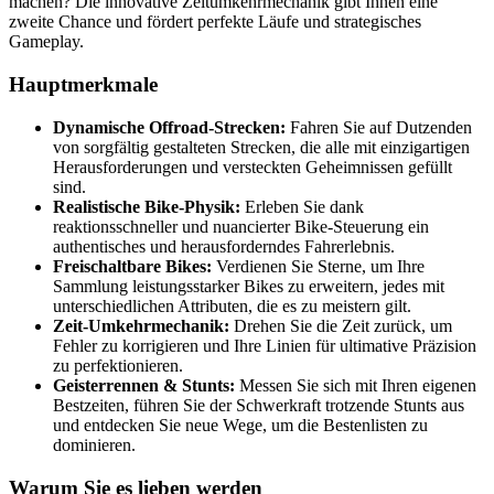
machen? Die innovative Zeitumkehrmechanik gibt Ihnen eine
zweite Chance und fördert perfekte Läufe und strategisches
Gameplay.
Hauptmerkmale
Dynamische Offroad-Strecken:
Fahren Sie auf Dutzenden
von sorgfältig gestalteten Strecken, die alle mit einzigartigen
Herausforderungen und versteckten Geheimnissen gefüllt
sind.
Realistische Bike-Physik:
Erleben Sie dank
reaktionsschneller und nuancierter Bike-Steuerung ein
authentisches und herausforderndes Fahrerlebnis.
Freischaltbare Bikes:
Verdienen Sie Sterne, um Ihre
Sammlung leistungsstarker Bikes zu erweitern, jedes mit
unterschiedlichen Attributen, die es zu meistern gilt.
Zeit-Umkehrmechanik:
Drehen Sie die Zeit zurück, um
Fehler zu korrigieren und Ihre Linien für ultimative Präzision
zu perfektionieren.
Geisterrennen & Stunts:
Messen Sie sich mit Ihren eigenen
Bestzeiten, führen Sie der Schwerkraft trotzende Stunts aus
und entdecken Sie neue Wege, um die Bestenlisten zu
dominieren.
Warum Sie es lieben werden