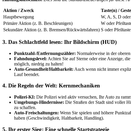
Aktion / Zweck
Taste(n) / Gest
Hauptbewegung
W, A, S, D oder 
Primäre Aktion (z. B. Beschleunigen)
W oder Pfeiltas
Sekundäre Aktion (z. B. Bremsen/Rückwärtsfahren)
S oder Pfeiltast
3. Das Schlachtfeld lesen: Ihr Bildschirm (HUD)
Punktzahl-/Entfernungszähler:
Normalerweise in der oberen re
Fahndungslevel:
Achten Sie auf Sterne oder eine Anzeige, die 
möglich, niedrig zu halten!
Auto-Gesundheit/Haltbarkeit:
Auch wenn nicht immer explizit
Lauf beendet.
4. Die Regeln der Welt: Kernmechaniken
Polizei-KI:
Die Polizei wird aktiv versuchen, Ihr Auto zu ramm
Umgebungs-Hindernisse:
Die Straßen der Stadt sind voller H
zu schaffen.
Auto-Freischaltungen:
Wenn Sie spielen und höhere Punktzahle
haben (Geschwindigkeit, Haltbarkeit, Handling).
5. Ihr erster Sieg: Eine schnelle Startstrategie