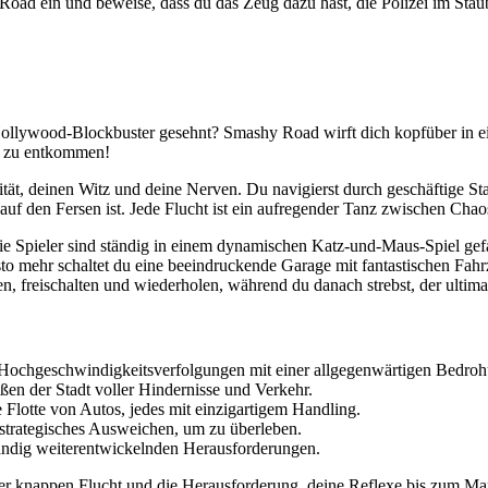
 Road ein und beweise, dass du das Zeug dazu hast, die Polizei im Stau
llywood-Blockbuster gesehnt? Smashy Road wirft dich kopfüber in eine 
es zu entkommen!
ilität, deinen Witz und deine Nerven. Du navigierst durch geschäftige 
t auf den Fersen ist. Jede Flucht ist ein aufregender Tanz zwischen Chao
e Spieler sind ständig in einem dynamischen Katz-und-Maus-Spiel ge
o mehr schaltet du eine beeindruckende Garage mit fantastischen Fahrze
, freischalten und wiederholen, während du danach strebst, der ultima
Hochgeschwindigkeitsverfolgungen mit einer allgegenwärtigen Bedroh
ßen der Stadt voller Hindernisse und Verkehr.
e Flotte von Autos, jedes mit einzigartigem Handling.
strategisches Ausweichen, um zu überleben.
ändig weiterentwickelnden Herausforderungen.
er knappen Flucht und die Herausforderung, deine Reflexe bis zum Ma