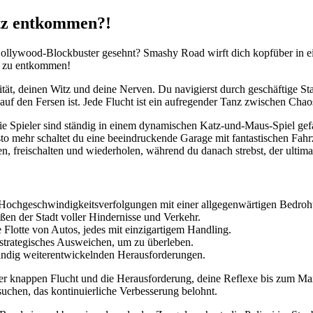
tz entkommen?!
llywood-Blockbuster gesehnt? Smashy Road wirft dich kopfüber in eine 
es zu entkommen!
ilität, deinen Witz und deine Nerven. Du navigierst durch geschäftige 
t auf den Fersen ist. Jede Flucht ist ein aufregender Tanz zwischen Chao
e Spieler sind ständig in einem dynamischen Katz-und-Maus-Spiel ge
o mehr schaltet du eine beeindruckende Garage mit fantastischen Fahrze
, freischalten und wiederholen, während du danach strebst, der ultima
Hochgeschwindigkeitsverfolgungen mit einer allgegenwärtigen Bedroh
ßen der Stadt voller Hindernisse und Verkehr.
e Flotte von Autos, jedes mit einzigartigem Handling.
strategisches Ausweichen, um zu überleben.
ändig weiterentwickelnden Herausforderungen.
er knappen Flucht und die Herausforderung, deine Reflexe bis zum Ma
l suchen, das kontinuierliche Verbesserung belohnt.