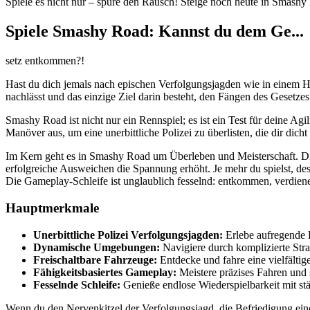
Spiele es nicht nur – spüre den Rausch! Steige noch heute in Smashy
Spiele Smashy Road: Kannst du dem Ge...
setz entkommen?!
Hast du dich jemals nach epischen Verfolgungsjagden wie in einem Ho
nachlässt und das einzige Ziel darin besteht, den Fängen des Gesetz
Smashy Road ist nicht nur ein Rennspiel; es ist ein Test für deine Ag
Manöver aus, um eine unerbittliche Polizei zu überlisten, die dir dich
Im Kern geht es in Smashy Road um Überleben und Meisterschaft. Di
erfolgreiche Ausweichen die Spannung erhöht. Je mehr du spielst, dest
Die Gameplay-Schleife ist unglaublich fesselnd: entkommen, verdienen
Hauptmerkmale
Unerbittliche Polizei Verfolgungsjagden:
Erlebe aufregende 
Dynamische Umgebungen:
Navigiere durch komplizierte Stra
Freischaltbare Fahrzeuge:
Entdecke und fahre eine vielfältig
Fähigkeitsbasiertes Gameplay:
Meistere präzises Fahren und 
Fesselnde Schleife:
Genieße endlose Wiederspielbarkeit mit st
Wenn du den Nervenkitzel der Verfolgungsjagd, die Befriedigung ein