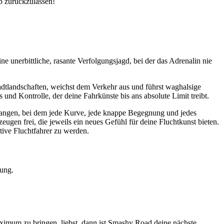
b zurückzulassen!
unerbittliche, rasante Verfolgungsjagd, bei der das Adrenalin nie
Stadtlandschaften, weichst dem Verkehr aus und führst waghalsige
s und Kontrolle, der deine Fahrkünste bis ans absolute Limit treibt.
fangen, bei dem jede Kurve, jede knappe Begegnung und jedes
ugen frei, die jeweils ein neues Gefühl für deine Fluchtkunst bieten.
tive Fluchtfahrer zu werden.
ung.
ximum zu bringen, liebst, dann ist Smashy Road deine nächste