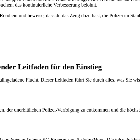
l suchen, das kontinuierliche Verbesserung belohnt.
 Road ein und beweise, dass du das Zeug dazu hast, die Polizei im Stau
nder Leitfaden für den Einstieg
ingeladene Flucht. Dieser Leitfaden führt Sie durch alles, was Sie w
en, der unerbittlichen Polizei-Verfolgung zu entkommen und die höchste
rt von Spiel auf einem PC-Browser mit Tastatur/Maus. Die tatsächlich