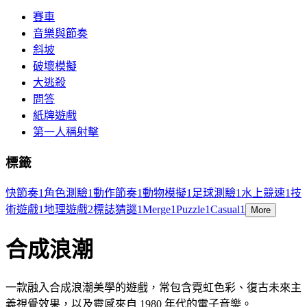
賽車
音樂與節奏
斜坡
破壞模擬
大逃殺
問答
紙牌遊戲
第一人稱射擊
標籤
快節奏
1
角色測驗
1
動作節奏
1
動物模擬
1
足球測驗
1
水上競速
1
技
術遊戲
1
地理遊戲
2
標誌猜謎
1
Merge
1
Puzzle
1
Casual
1
More
合成浪潮
一款融入合成浪潮美學的遊戲，常包含霓虹色彩、復古未來主
義視覺效果，以及靈感來自 1980 年代的電子音樂。