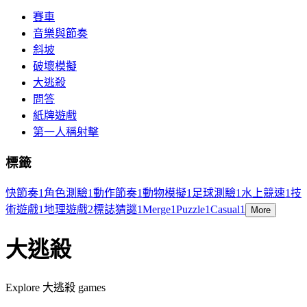
賽車
音樂與節奏
斜坡
破壞模擬
大逃殺
問答
紙牌遊戲
第一人稱射擊
標籤
快節奏
1
角色測驗
1
動作節奏
1
動物模擬
1
足球測驗
1
水上競速
1
技
術遊戲
1
地理遊戲
2
標誌猜謎
1
Merge
1
Puzzle
1
Casual
1
More
大逃殺
Explore 大逃殺 games