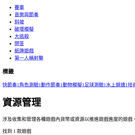
賽車
音樂與節奏
斜坡
破壞模擬
大逃殺
問答
紙牌遊戲
第一人稱射擊
標籤
快節奏
1
角色測驗
1
動作節奏
1
動物模擬
1
足球測驗
1
水上競速
1
技
資源管理
涉及收集和管理各種遊戲內貨幣或資源以推進遊戲進度的遊戲
找到 1 款遊戲