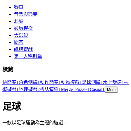
賽車
音樂與節奏
斜坡
破壞模擬
大逃殺
問答
紙牌遊戲
第一人稱射擊
標籤
快節奏
1
角色測驗
1
動作節奏
1
動物模擬
1
足球測驗
1
水上競速
1
技
術遊戲
1
地理遊戲
2
標誌猜謎
1
Merge
1
Puzzle
1
Casual
1
More
足球
一款以足球運動為主題的遊戲。