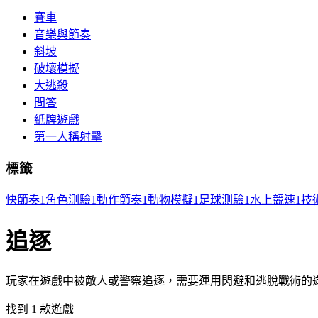
賽車
音樂與節奏
斜坡
破壞模擬
大逃殺
問答
紙牌遊戲
第一人稱射擊
標籤
快節奏
1
角色測驗
1
動作節奏
1
動物模擬
1
足球測驗
1
水上競速
1
技
追逐
玩家在遊戲中被敵人或警察追逐，需要運用閃避和逃脫戰術的
找到 1 款遊戲