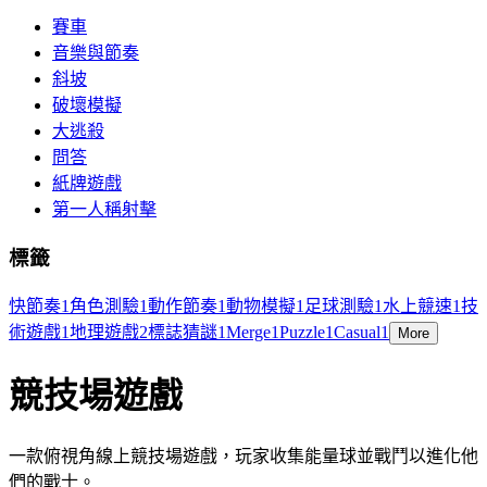
賽車
音樂與節奏
斜坡
破壞模擬
大逃殺
問答
紙牌遊戲
第一人稱射擊
標籤
快節奏
1
角色測驗
1
動作節奏
1
動物模擬
1
足球測驗
1
水上競速
1
技
術遊戲
1
地理遊戲
2
標誌猜謎
1
Merge
1
Puzzle
1
Casual
1
More
競技場遊戲
一款俯視角線上競技場遊戲，玩家收集能量球並戰鬥以進化他
們的戰士。